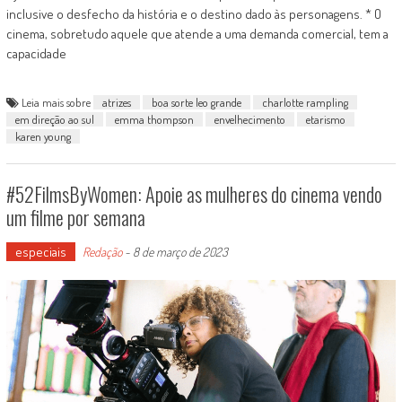
inclusive o desfecho da história e o destino dado às personagens. * O
cinema, sobretudo aquele que atende a uma demanda comercial, tem a
capacidade
Leia mais sobre
atrizes
boa sorte leo grande
charlotte rampling
em direção ao sul
emma thompson
envelhecimento
etarismo
karen young
#52FilmsByWomen: Apoie as mulheres do cinema vendo
um filme por semana
especiais
Redação
-
8 de março de 2023