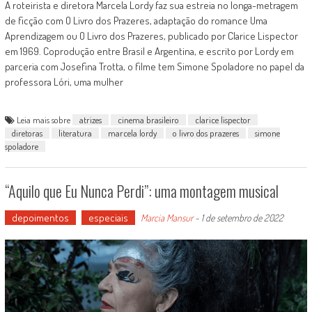
A roteirista e diretora Marcela Lordy faz sua estreia no longa-metragem
de ficção com O Livro dos Prazeres, adaptação do romance Uma
Aprendizagem ou O Livro dos Prazeres, publicado por Clarice Lispector
em 1969. Coprodução entre Brasil e Argentina, e escrito por Lordy em
parceria com Josefina Trotta, o filme tem Simone Spoladore no papel da
professora Lóri, uma mulher
Leia mais sobre
atrizes
cinema brasileiro
clarice lispector
diretoras
literatura
marcela lordy
o livro dos prazeres
simone
spoladore
“Aquilo que Eu Nunca Perdi”: uma montagem musical
depoimentos
especiais
Marcia Mansur
-
1 de setembro de 2022