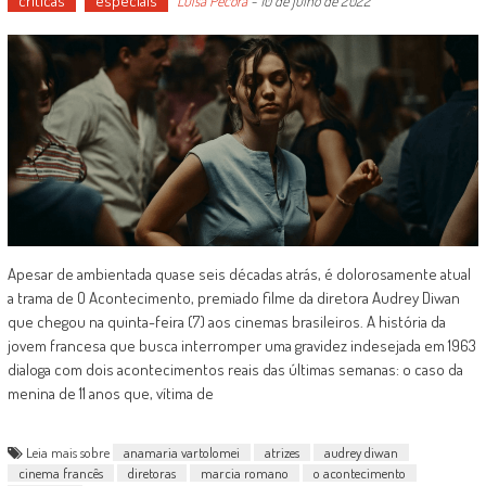
críticas
especiais
Luísa Pécora
-
10 de julho de 2022
Apesar de ambientada quase seis décadas atrás, é dolorosamente atual
a trama de O Acontecimento, premiado filme da diretora Audrey Diwan
que chegou na quinta-feira (7) aos cinemas brasileiros. A história da
jovem francesa que busca interromper uma gravidez indesejada em 1963
dialoga com dois acontecimentos reais das últimas semanas: o caso da
menina de 11 anos que, vítima de
Leia mais sobre
anamaria vartolomei
atrizes
audrey diwan
cinema francês
diretoras
marcia romano
o acontecimento