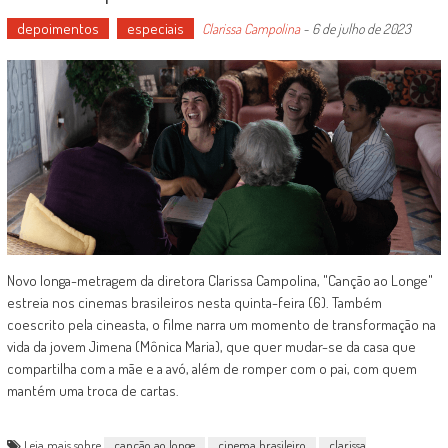
depoimentos
especiais
Clarissa Campolina
-
6 de julho de 2023
Novo longa-metragem da diretora Clarissa Campolina, "Canção ao Longe"
estreia nos cinemas brasileiros nesta quinta-feira (6). Também
coescrito pela cineasta, o filme narra um momento de transformação na
vida da jovem Jimena (Mônica Maria), que quer mudar-se da casa que
compartilha com a mãe e a avó, além de romper com o pai, com quem
mantém uma troca de cartas.
Leia mais sobre
canção ao longe
cinema brasileiro
clarissa