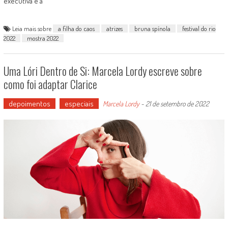
executiva e a
Leia mais sobre
a filha do caos
atrizes
bruna spínola
festival do rio
2022
mostra 2022
Uma Lóri Dentro de Si: Marcela Lordy escreve sobre
como foi adaptar Clarice
depoimentos
especiais
Marcela Lordy
-
21 de setembro de 2022