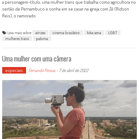
a personagem-título, uma mulher trans que trabalha como agricultora no
sertão de Pernambuco e sonha em se casar na igreja com Zé (Ridson
Reis), o namorado
Leia mais sobre
atrizes
cinema brasileiro
kika sena
LGBT
mulheres trans
paloma
Uma mulher com uma câmera
especiais
Fernanda Pessoa
-
7 de abril de 2022