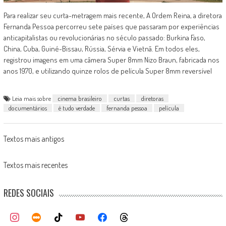
Para realizar seu curta-metragem mais recente, A Ordem Reina, a diretora
Fernanda Pessoa percorreu sete países que passaram por experiências
anticapitalistas ou revolucionárias no século passado: Burkina Faso,
China, Cuba, Guiné-Bissau, Rússia, Sérvia e Vietnã. Em todos eles,
registrou imagens em uma câmera Super 8mm Nizo Braun, fabricada nos
anos 1970, e utilizando quinze rolos de película Super 8mm reversível
Leia mais sobre
cinema brasileiro
curtas
diretoras
documentários
é tudo verdade
fernanda pessoa
película
Posts
Textos mais antigos
navigation
Textos mais recentes
REDES SOCIAIS