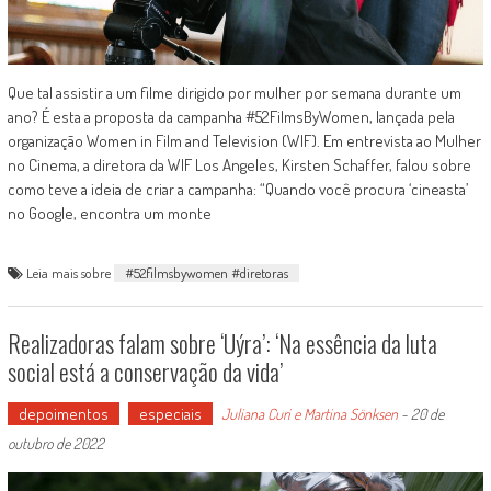
Que tal assistir a um filme dirigido por mulher por semana durante um
ano? É esta a proposta da campanha #52FilmsByWomen, lançada pela
organização Women in Film and Television (WIF). Em entrevista ao Mulher
no Cinema, a diretora da WIF Los Angeles, Kirsten Schaffer, falou sobre
como teve a ideia de criar a campanha: “Quando você procura ‘cineasta’
no Google, encontra um monte
Leia mais sobre
#52filmsbywomen #diretoras
Realizadoras falam sobre ‘Uýra’: ‘Na essência da luta
social está a conservação da vida’
depoimentos
especiais
Juliana Curi e Martina Sönksen
-
20 de
outubro de 2022