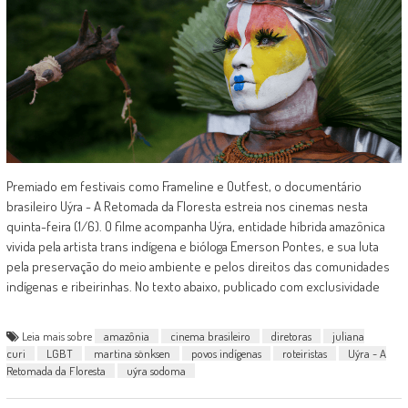
Premiado em festivais como Frameline e Outfest, o documentário
brasileiro Uýra - A Retomada da Floresta estreia nos cinemas nesta
quinta-feira (1/6). O filme acompanha Uýra, entidade híbrida amazônica
vivida pela artista trans indígena e bióloga Emerson Pontes, e sua luta
pela preservação do meio ambiente e pelos direitos das comunidades
indígenas e ribeirinhas. No texto abaixo, publicado com exclusividade
Leia mais sobre
amazônia
cinema brasileiro
diretoras
juliana
curi
LGBT
martina sönksen
povos indígenas
roteiristas
Uýra - A
Retomada da Floresta
uýra sodoma