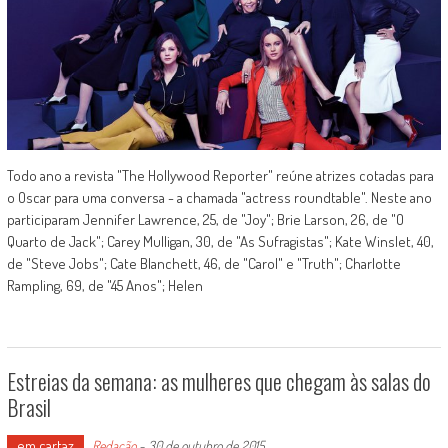
Todo ano a revista "The Hollywood Reporter" reúne atrizes cotadas para
o Oscar para uma conversa - a chamada "actress roundtable". Neste ano
participaram Jennifer Lawrence, 25, de "Joy"; Brie Larson, 26, de "O
Quarto de Jack"; Carey Mulligan, 30, de "As Sufragistas"; Kate Winslet, 40,
de "Steve Jobs"; Cate Blanchett, 46, de "Carol" e "Truth"; Charlotte
Rampling, 69, de "45 Anos"; Helen
Estreias da semana: as mulheres que chegam às salas do
Brasil
em cartaz
Redação
-
30 de outubro de 2015