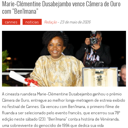
Marie-Clémentine Dusabejambo vence Câmera de Ouro
com “Ben’Imana”
cannes
notícias
Redação
-
23 de maio de 2026
A cineasta ruandesa Marie-Clémentine Dusabejambo ganhou o prêmio
Câmera de Ouro, entregue ao melhor longa-metragem de estreia exibido
no Festival de Cannes. Ela venceu com Ben’Imana, o primeiro filme de
Ruanda a ser selecionado pelo evento francês, que encerrou sua 78ª
edição neste sábado (23). “Ben’Imana” conta a história de Vénéranda,
uma sobrevivente do genocídio de 1994 que dedica sua vida