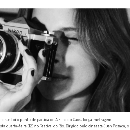
: este foi o ponto de partida de A Filha do Caos, longa-metragem
a quarta-feira (12) no Festival do Rio. Dirigido pelo cineasta Juan Posada, o