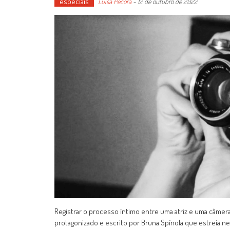
especiais
Luísa Pécora
-
12 de outubro de 2022
Registrar o processo íntimo entre uma atriz e uma câmera
protagonizado e escrito por Bruna Spínola que estreia nest