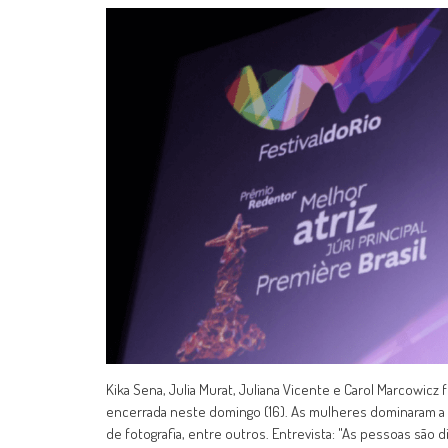
Kika Sena, Julia Murat, Juliana Vicente e Carol Marcowicz 
encerrada neste domingo (16). As mulheres dominaram a p
de fotografia, entre outros. Entrevista: "As pessoas são 