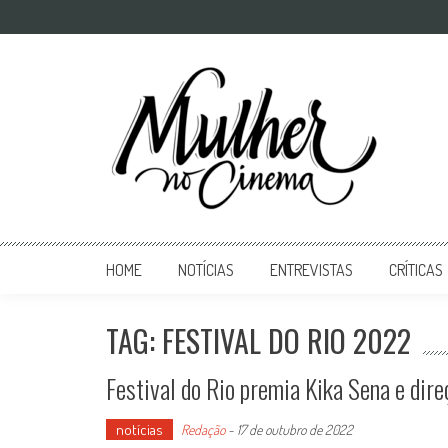
Mulher no Cinema
O site que celebra o trabalho das mulheres nas telas
HOME
NOTÍCIAS
ENTREVISTAS
CRÍTICAS
TAG: FESTIVAL DO RIO 2022
Festival do Rio premia Kika Sena e dire
notícias
Redação
-
17 de outubro de 2022