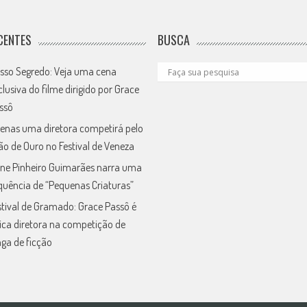
CENTES
BUSCA
sso Segredo: Veja uma cena
clusiva do filme dirigido por Grace
ssô
enas uma diretora competirá pelo
ão de Ouro no Festival de Veneza
ne Pinheiro Guimarães narra uma
quência de “Pequenas Criaturas”
stival de Gramado: Grace Passô é
ica diretora na competição de
nga de ficção