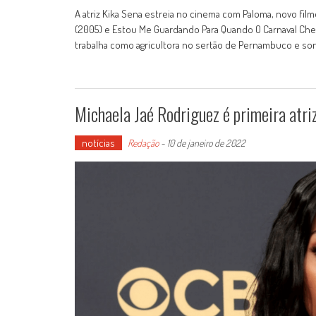
A atriz Kika Sena estreia no cinema com Paloma, novo fi
(2005) e Estou Me Guardando Para Quando O Carnaval Cheg
trabalha como agricultora no sertão de Pernambuco e son
Michaela Jaé Rodriguez é primeira atri
notícias
Redação
-
10 de janeiro de 2022