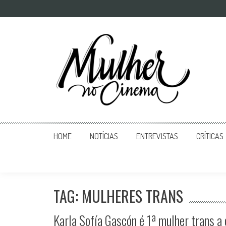
Mulher no Cinema
O site que celebra o trabalho das mulheres nas telas
HOME
NOTÍCIAS
ENTREVISTAS
CRÍTICAS
TAG: MULHERES TRANS
Karla Sofía Gascón é 1ª mulher trans a 