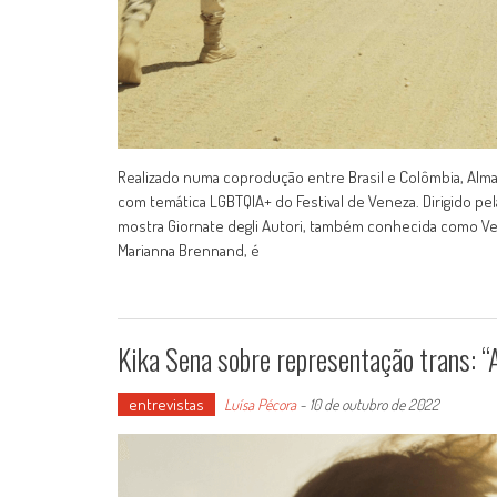
Realizado numa coprodução entre Brasil e Colômbia, Alm
com temática LGBTQIA+ do Festival de Veneza. Dirigido pe
mostra Giornate degli Autori, também conhecida como Ven
Marianna Brennand, é
Kika Sena sobre representação trans: “
entrevistas
Luísa Pécora
-
10 de outubro de 2022