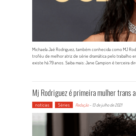
Michaela Jaé Rodriguez, também conhecida como MJ Rodrig
troféu de melhor atriz de série dramática pelo trabalho em
existe há 79 anos. Saiba mais: Jane Campion é terceira di
Mj Rodriguez é primeira mulher trans 
notícias
Séries
Redação
-
13 de julho de 2021