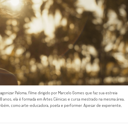
agonizar Paloma, filme dirigido por Marcelo Gomes que faz sua estreia
s 28 anos, ela é formada em Artes Cênicas e cursa mestrado na mesma área,
 também, como arte-educadora, poeta e performer. Apesar de experiente,