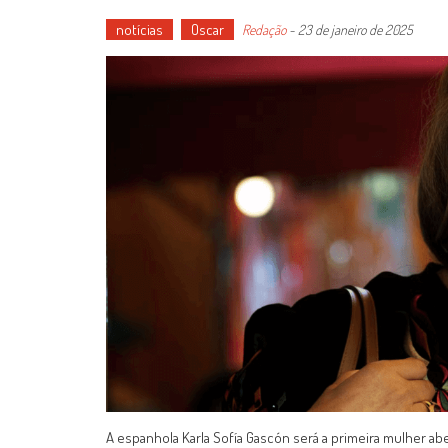
notícias
Oscar
Redação
-
23 de janeiro de 2025
A espanhola Karla Sofía Gascón será a primeira mulher abe