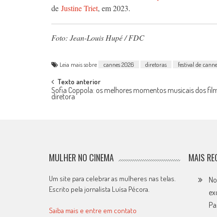
de
Justine Triet
, em 2023.
Foto: Jean-Louis Hupé / FDC
Leia mais sobre
cannes 2026
diretoras
festival de cann
Post
Texto anterior
Sofia Coppola: os melhores momentos musicais dos fil
diretora
navigation
MULHER NO CINEMA
MAIS RE
Um site para celebrar as mulheres nas telas.
No
Escrito pela jornalista Luísa Pécora.
ex
Pa
Saiba mais e entre em contato