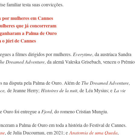
se familiar testa suas convicções.
os por mulheres em Cannes
mulheres que já concorreram
ue ganharam a Palma de Ouro
 o júri de Cannes
egues a filmes dirigidos por mulheres.
Everytime
, da austríaca Sandra
he Dreamed Adventure
, da alemã Valeska Grisebach, venceu o Prêmio
s na disputa pela Palma de Ouro. Além de
The Dreamed Adventure
,
ce,
de Jeanne Herry;
Histoires de la nuit
, de
Léa Mysius; e
La vie
e Ouro foi entregue a
Fjord
, do romeno Cristian Mungiu.
venceram a Palma de Ouro em toda a história do Festival de Cannes.
ane
, de Julia Ducournau, em 2021; e
Anatomia de uma Queda
,