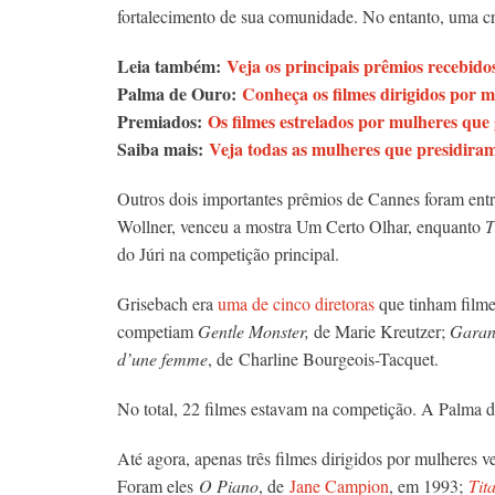
fortalecimento de sua comunidade. No entanto, uma cri
Leia também:
Veja os principais prêmios recebid
Palma de Ouro:
Conheça os filmes dirigidos por 
Premiados:
Os filmes estrelados por mulheres q
Saiba mais:
Veja todas as mulheres que presidiram
Outros dois importantes prêmios de Cannes foram entr
Wollner, venceu a mostra Um Certo Olhar, enquanto
T
do Júri na competição principal.
Grisebach era
uma de cinco diretoras
que tinham filme
competiam
Gentle Monster,
de Marie Kreutzer;
Garan
d’une femme
, de
Charline Bourgeois-Tacquet.
No total, 22 filmes estavam na competição. A Palma d
Até agora, apenas três filmes dirigidos por mulheres 
Foram eles
O Piano
, de
Jane Campion
, em 1993;
Tit