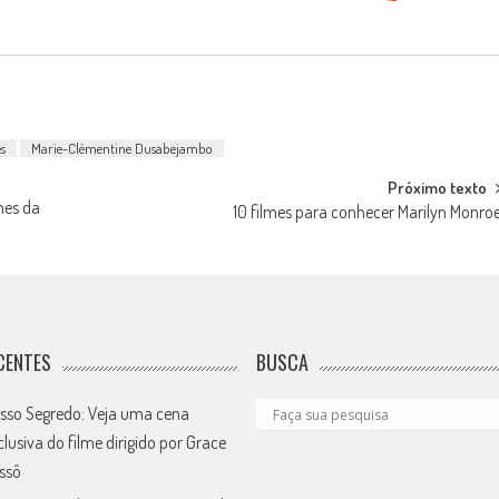
es
Marie-Clémentine Dusabejambo
Próximo texto
mes da
10 filmes para conhecer Marilyn Monro
CENTES
BUSCA
sso Segredo: Veja uma cena
clusiva do filme dirigido por Grace
ssô