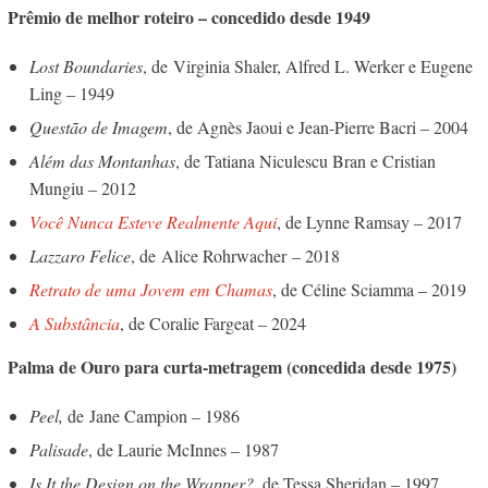
Prêmio de melhor roteiro – concedido desde 1949
Lost Boundaries
, de
Virginia Shaler, Alfred L. Werker e Eugene
Ling – 1949
Questão de Imagem
, de Agnès Jaoui e Jean-Pierre Bacri – 2004
Além das Montanhas
, de Tatiana Niculescu Bran e Cristian
Mungiu – 2012
Você Nunca Esteve Realmente Aqui
, de Lynne Ramsay – 2017
Lazzaro Felice
, de
Alice Rohrwacher
– 2018
Retrato de uma Jovem em Chamas
, de Céline Sciamma – 2019
A Substância
, de Coralie Fargeat – 2024
Palma de Ouro para curta-metragem (concedida desde 1975)
Peel,
de Jane Campion – 1986
Palisade
, de Laurie McInnes – 1987
Is It the Design on the Wrapper?
, de Tessa Sheridan – 1997