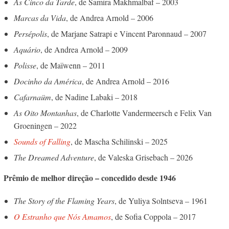
Às Cinco da Tarde
, de Samira Makhmalbaf – 2003
Marcas da Vida
, de Andrea Arnold – 2006
Persépolis
, de Marjane Satrapi e Vincent Paronnaud – 2007
Aquário
, de Andrea Arnold – 2009
Polisse
, de Maïwenn – 2011
Docinho da América
, de Andrea Arnold – 2016
Cafarnaüm
, de Nadine Labaki – 2018
As Oito Montanhas
, de Charlotte Vandermeersch e Felix Van
Groeningen – 2022
Sounds of Falling
, de Mascha Schilinski – 2025
The Dreamed Adventure
, de Valeska Grisebach – 2026
Prêmio de melhor direção – concedido desde 1946
The Story of the Flaming Years
, de Yuliya Solntseva – 1961
O Estranho que Nós Amamos
, de Sofia Coppola – 2017