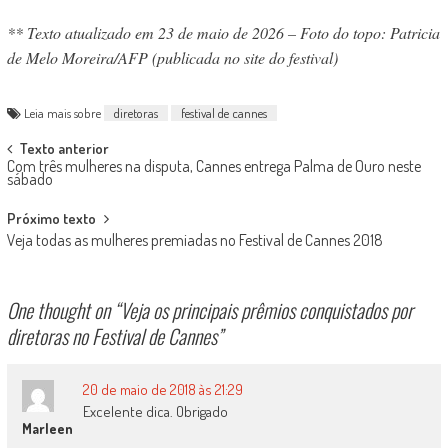
** Texto atualizado em 23 de maio de 2026 –
Foto do topo: Patricia
de Melo Moreira/AFP (publicada no site do festival)
Leia mais sobre
diretoras
festival de cannes
Post
Texto anterior
Com três mulheres na disputa, Cannes entrega Palma de Ouro neste
navigation
sábado
Próximo texto
Veja todas as mulheres premiadas no Festival de Cannes 2018
One thought on “
Veja os principais prêmios conquistados por
diretoras no Festival de Cannes
”
20 de maio de 2018 às 21:29
Excelente dica. Obrigado
Marleen