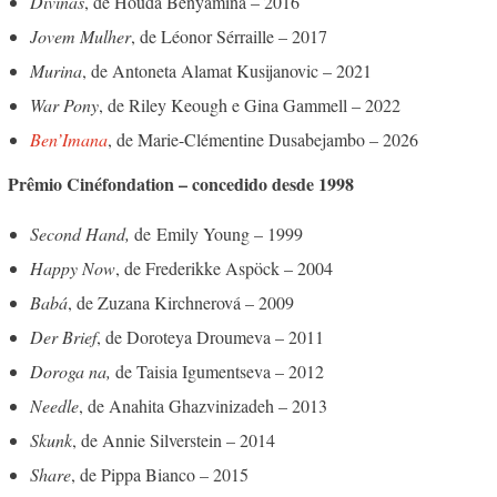
Divinas
, de Houda Benyamina – 2016
Jovem Mulher
, de Léonor Sérraille – 2017
Murina
, de Antoneta Alamat Kusijanovic – 2021
War Pony
, de Riley Keough e Gina Gammell – 2022
Ben’Imana
, de Marie-Clémentine Dusabejambo – 2026
Prêmio Cinéfondation – concedido desde 1998
Second Hand,
de
Emily Young – 1999
Happy Now
, de Frederikke Aspöck – 2004
Babá
, de Zuzana Kirchnerová – 2009
Der Brief
, de Doroteya Droumeva – 2011
Doroga na,
de Taisia Igumentseva – 2012
Needle
, de Anahita Ghazvinizadeh – 2013
Skunk
, de Annie Silverstein – 2014
Share
, de Pippa Bianco – 2015