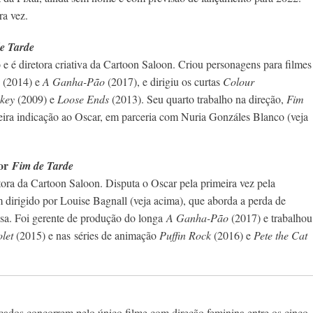
ra vez.
e Tarde
 e é diretora criativa da Cartoon Saloon. Criou personagens para filmes
(2014) e
A Ganha-Pão
(2017), e dirigiu os curtas
Colour
key
(2009) e
Loose Ends
(2013). Seu quarto trabalho na direção,
Fim
eira indicação ao Oscar, em parceria com Nuria Gonzáles Blanco (veja
por
Fim de Tarde
tora da Cartoon Saloon. Disputa o Oscar pela primeira vez pela
dirigido por Louise Bagnall (veja acima), que aborda a perda de
a. Foi gerente de produção do longa
A Ganha-Pão
(2017) e trabalhou
olet
(2015) e nas séries de animação
Puffin Rock
(2016) e
Pete the Cat
icados concorrem pelo único filme com direção feminina entre os cinco