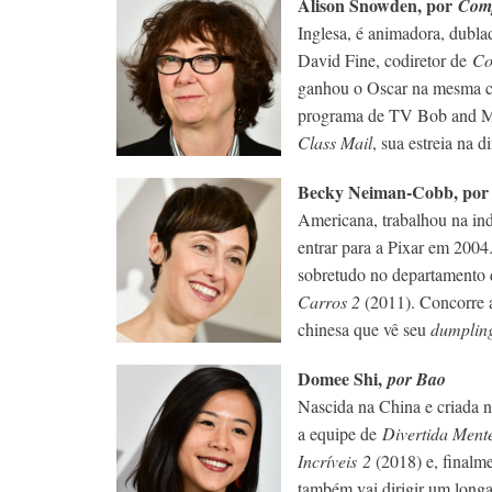
Alison Snowden, por
Com
Inglesa, é animadora, dubla
David Fine, codiretor de
Co
ganhou o Oscar na mesma 
programa de TV Bob and Ma
Class Mail
, sua estreia na d
Becky Neiman-Cobb, po
Americana, trabalhou na indú
entrar para a Pixar em 2004
sobretudo no departamento
Carros 2
(2011). Concorre a
chinesa que vê seu
dumpli
Domee Shi,
por Bao
Nascida na China e criada n
a equipe de
Divertida Ment
Incríveis 2
(2018) e, finalm
também vai dirigir um long