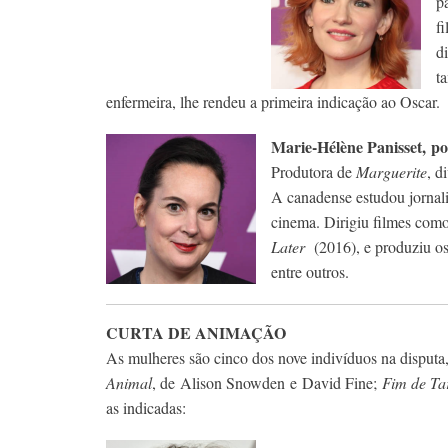
p
f
d
t
enfermeira, lhe rendeu a primeira indicação ao Oscar.
Marie-Hélène Panisset, p
Produtora de
Marguerite
, d
A canadense estudou jornali
cinema. Dirigiu filmes co
Later
(2016), e produziu os
entre outros.
CURTA DE ANIMAÇÃO
As mulheres são cinco dos nove indivíduos na disputa,
Animal
, de Alison Snowden e David Fine;
Fim de Ta
as indicadas: