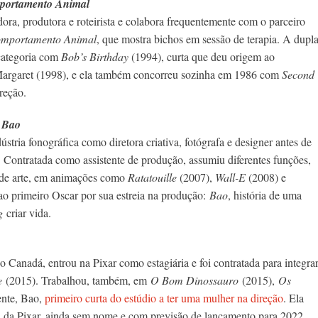
portamento Animal
dora, produtora e roteirista e colabora frequentemente com o parceiro
mportamento Animal
, que mostra bichos em sessão de terapia. A dupl
categoria com
Bob’s Birthday
(1994), curta que deu origem ao
rgaret (1998), e ela também concorreu sozinha em 1986 com
Second
ireção.
r
Bao
stria fonográfica como diretora criativa, fotógrafa e designer antes de
. Contratada como assistente de produção, assumiu diferentes funções,
 de arte, em animações como
Ratatouille
(2007),
Wall-E
(2008) e
o primeiro Oscar por sua estreia na produção:
Bao
, história de uma
ng
criar vida.
o Canadá, entrou na Pixar como estagiária e foi contratada para integra
e
(2015). Trabalhou, também, em
O Bom Dinossauro
(2015),
Os
ente, Bao,
primeiro curta do estúdio a ter uma mulher na direção
. Ela
a da Pixar, ainda sem nome e com previsão de lançamento para 2022.