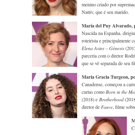
menino criado por supremaci
Nattiv, que é seu marido.
María del Puy Alvarado,
Nascida na Espanha, dirigiu
roteirista e principalmente
Elena Asins – Génesis
(201
parceria com o diretor Rodr
que se vê separada de seu fi
Maria Gracia Turgeon, p
Canadense, começou a carr
curtas como
Born in the Ma
(2018) e
Brotherhood
(2018
diretor de
Fauve
, filme sob
M
C