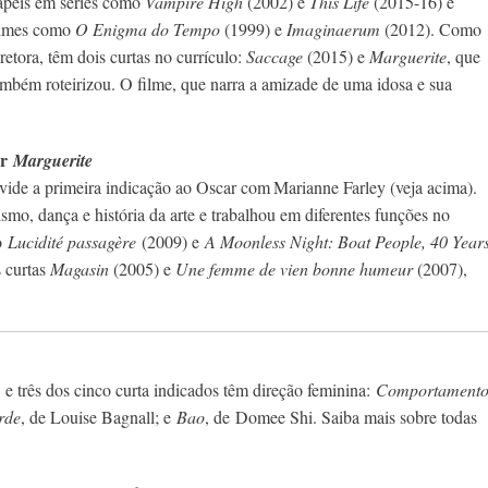
apéis em séries como
Vampire High
(2002) e
This Life
(2015-16) e
ilmes como
O Enigma do Tempo
(1999) e
Imaginaerum
(2012). Como
iretora, têm dois curtas no currículo:
Saccage
(2015) e
Marguerite
, que
ambém roteirizou. O filme, que narra a amizade de uma idosa e sua
or
Marguerite
ivide a primeira indicação ao Oscar com
Marianne Farley (veja acima).
smo, dança e história da arte e trabalhou em diferentes funções no
mo
Lucidité passagère
(2009) e
A Moonless Night: Boat People, 40 Year
 curtas
Magasin
(2005) e
Une femme de vien bonne humeur
(2007),
 e três dos cinco curta indicados têm direção feminina:
Comportament
rde
, de Louise Bagnall; e
Bao
, de Domee Shi. Saiba mais sobre todas