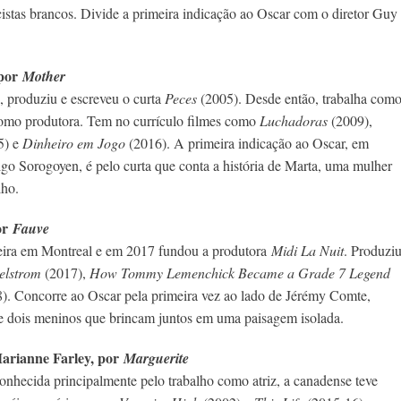
stas brancos. Divide a primeira indicação ao Oscar com o diretor Guy
 por
Mother
, produziu e escreveu o curta
Peces
(2005). Desde então, trabalha com
 como produtora. Tem no currículo filmes como
Luchadoras
(2009),
5) e
Dinheiro em Jogo
(2016). A primeira indicação ao Oscar, em
igo Sorogoyen, é pelo curta que conta a história de Marta, uma mulher
lho.
or
Fauve
eira em Montreal e em 2017 fundou a produtora
Midi La
Nuit
. Produzi
elstrom
(2017),
How Tommy Lemenchick Became a Grade 7 Legend
). Concorre ao Oscar pela primeira vez ao lado de Jérémy Comte,
re dois meninos que brincam juntos em uma paisagem isolada.
arianne Farley, por
Marguerite
onhecida principalmente pelo trabalho como atriz, a canadense teve