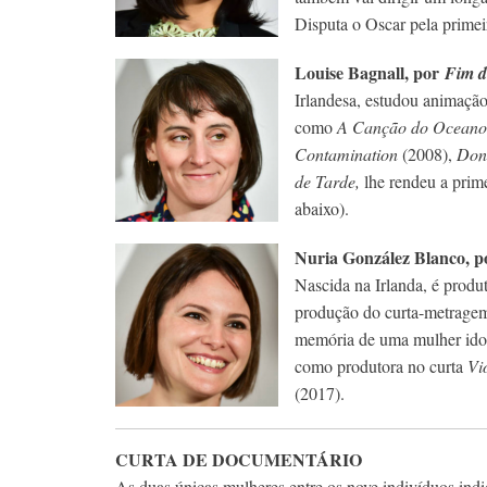
Disputa o Oscar pela primei
Louise Bagnall, por
Fim d
Irlandesa, estudou animação
como
A Canção do Oceano
Contamination
(2008),
Don
de Tarde,
lhe rendeu a prim
abaixo).
Nuria González Blanco, 
Nascida na Irlanda, é produ
produção do curta-metragem 
memória de uma mulher idos
como produtora no curta
Vi
(2017).
CURTA DE DOCUMENTÁRIO
As duas únicas mulheres entre os nove indivíduos ind