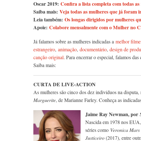
Oscar 2019:
Confira a lista completa com todas as
Saiba mais:
Veja todas as mulheres que já foram i
Leia também:
Os longas dirigidos por mulheres q
Apoie:
Colabore mensalmente com o Mulher no Cin
Já falamos sobre as mulheres indicadas a
melhor filme
estrangeiro
,
animação
,
documentário
,
design de prod
canção original
. Para encerrar o especial, falamos das
Saiba mais:
CURTA DE LIVE-ACTION
As mulheres são cinco dos dez indivíduos na disputa,
Marguerite
, de Marianne Farley. Conheça as indicadas
Jaime Ray Newman, por
Nascida em 1978 nos EUA, fo
séries como
Veronica Mars 
Justiceiro
(2017), entre outr