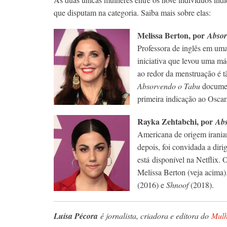
que disputam na categoria. Saiba mais sobre elas:
Melissa Berton, por
Absor
Professora de inglês em uma
iniciativa que levou uma má
ao redor da menstruação é 
Absorvendo o Tabu
document
primeira indicação ao Oscar
Rayka Zehtabchi, por
Abs
Americana de origem irania
depois, foi convidada a diri
está
disponível na Netflix. 
Melissa Berton (veja acima)
(2016) e
Shnoof
(2018).
Luísa Pécora
é jornalista, criadora e editora do
Mulh