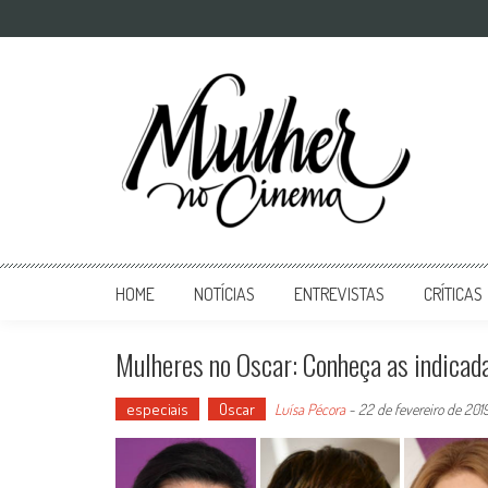
Mulher no Cinema
O site que celebra o trabalho das mulheres nas telas
HOME
NOTÍCIAS
ENTREVISTAS
CRÍTICAS
Mulheres no Oscar: Conheça as indicad
especiais
Oscar
Luísa Pécora
-
22 de fevereiro de 201