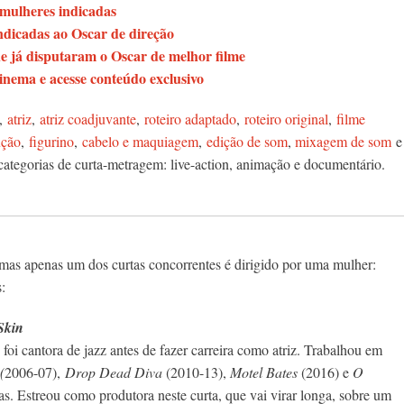
 mulheres indicadas
ndicadas ao Oscar de direção
ue já disputaram o Oscar de melhor filme
ema e acesse conteúdo exclusivo
,
atriz
,
atriz coadjuvante
,
roteiro adaptado
,
roteiro original
,
filme
ução
,
figurino
,
cabelo e maquiagem
,
edição de som
,
mixagem de som
e
 categorias de curta-metragem: live-action, animação e documentário.
 mas apenas um dos curtas concorrentes é dirigido por uma mulher:
:
Skin
i cantora de jazz antes de fazer carreira como atriz. Trabalhou em
(
2006-07),
Drop Dead Diva
(2010-13),
Motel Bates
(2016) e
O
as. Estreou como produtora neste curta, que vai virar longa, sobre um