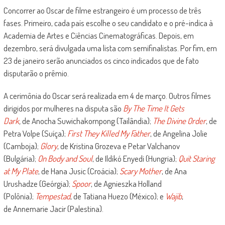
Concorrer ao Oscar de filme estrangeiro é um processo de três
fases. Primeiro, cada país escolhe o seu candidato e o pré-indica à
Academia de Artes e Ciências Cinematográficas. Depois, em
dezembro, será divulgada uma lista com semifinalistas. Por fim, em
23 de janeiro serão anunciados os cinco indicados que de fato
disputarão o prêmio.
A cerimônia do Oscar será realizada em 4 de março. Outros filmes
dirigidos por mulheres na disputa são
By The Time It Gets
Dark
,
de Anocha Suwichakornpong (Tailândia);
The Divine Order
, de
Petra Volpe (Suíça);
First They Killed My Father
, de Angelina Jolie
(Camboja);
Glory
, de Kristina Grozeva e Petar Valchanov
(Bulgária);
On Body and Soul
, de Ildikó Enyedi (Hungria);
Quit Staring
at My Plate
, de Hana Jusic (Croácia);
Scary Mother
, de Ana
Urushadze (Geórgia);
Spoor
, de Agnieszka Holland
(Polônia);
Tempestad
, de Tatiana Huezo (México); e
Wajib
,
de Annemarie Jacir (Palestina).