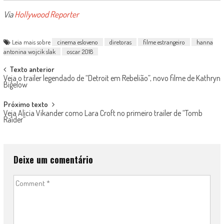
Via
Hollywood Reporter
Leia mais sobre
cinema esloveno
diretoras
filme estrangeiro
hanna
antonina wojcik slak
oscar 2018
Post
Texto anterior
Veja o trailer legendado de “Detroit em Rebelião”, novo filme de Kathryn
navigation
Bigelow
Próximo texto
Veja Alicia Vikander como Lara Croft no primeiro trailer de “Tomb
Raider”
Deixe um comentário