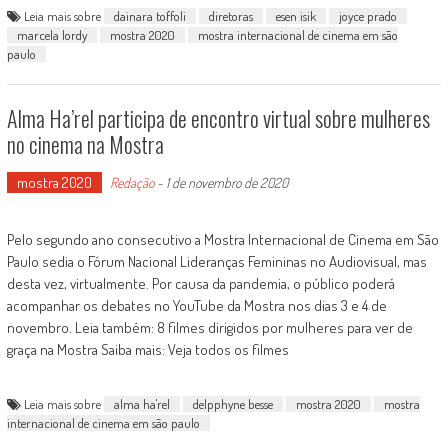
Leia mais sobre
dainara toffoli
diretoras
esen isik
joyce prado
marcela lordy
mostra 2020
mostra internacional de cinema em são
paulo
Alma Ha’rel participa de encontro virtual sobre mulheres
no cinema na Mostra
mostra 2020
Redação
-
1 de novembro de 2020
Pelo segundo ano consecutivo a Mostra Internacional de Cinema em São
Paulo sedia o Fórum Nacional Lideranças Femininas no Audiovisual, mas
desta vez, virtualmente. Por causa da pandemia, o público poderá
acompanhar os debates no YouTube da Mostra nos dias 3 e 4 de
novembro. Leia também: 8 filmes dirigidos por mulheres para ver de
graça na Mostra Saiba mais: Veja todos os filmes
Leia mais sobre
alma ha'rel
delpphyne besse
mostra 2020
mostra
internacional de cinema em são paulo