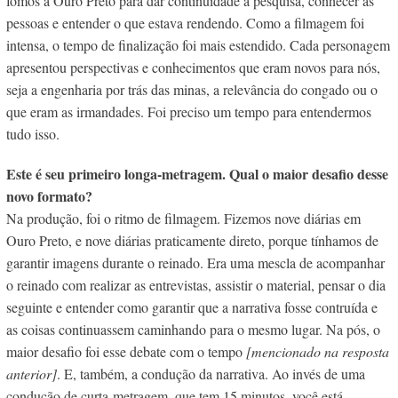
fomos a Ouro Preto para dar continuidade à pesquisa, conhecer as
pessoas e entender o que estava rendendo. Como a filmagem foi
intensa, o tempo de finalização foi mais estendido. Cada personagem
apresentou perspectivas e conhecimentos que eram novos para nós,
seja a engenharia por trás das minas, a relevância do congado ou o
que eram as irmandades. Foi preciso um tempo para entendermos
tudo isso.
Este é seu primeiro longa-metragem. Qual o maior desafio desse
novo formato?
Na produção, foi o ritmo de filmagem. Fizemos nove diárias em
Ouro Preto, e nove diárias praticamente direto, porque tínhamos de
garantir imagens durante o reinado. Era uma mescla de acompanhar
o reinado com realizar as entrevistas, assistir o material, pensar o dia
seguinte e entender como garantir que a narrativa fosse contruída e
as coisas continuassem caminhando para o mesmo lugar. Na pós, o
maior desafio foi esse debate com o tempo
[mencionado na resposta
anterior]
. E, também, a condução da narrativa. Ao invés de uma
condução de curta-metragem, que tem 15 minutos, você está