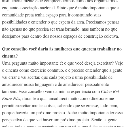
institucionalmente e de compreendermos como nos organizarmos
enquanto associação nacional. Sinto que é muito importante que a
comunidade preta tenha espaço para ir construindo suas
possibilidades e entender o que espera da área. Precisamos pensar
não apenas no que precisa ser transformado, mas também no que
desejamos para dentro dos nossos espaços de construção coletiva.
Que conselho você daria às mulheres que querem trabalhar no
cinema?
Uma pergunta muito importante é: o que você deseja exercitar? Vejo
o cinema como exercício contínuo, e é preciso entender que a gente
vai errar e vai acertar, que cada projeto é uma possibilidade de
amadurecer nossa linguagem e de amadurecer pessoalmente
também. Esse conselho vem da minha experiência com
Chico Rei
Entre Nós
, durante a qual amadureci muito como diretora e me
permiti exercitar muitas coisas, sabendo que se errasse, tudo bem,
porque haveria um próximo projeto. Acho muito importante ter essa
perspectiva de que vai haver um próximo projeto. Senão, a gente
coloca toda a nossa expectativa em um só, o que é desgastante e traz