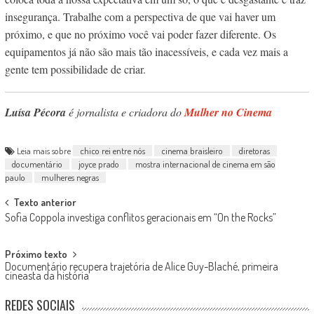
insegurança. Trabalhe com a perspectiva de que vai haver um
próximo, e que no próximo você vai poder fazer diferente. Os
equipamentos já não são mais tão inacessíveis, e cada vez mais a
gente tem possibilidade de criar.
Luísa Pécora
é jornalista e criadora do
Mulher no Cinema
Leia mais sobre
chico rei entre nós
cinema braisleiro
diretoras
documentário
joyce prado
mostra internacional de cinema em são
paulo
mulheres negras
Post
Texto anterior
Sofia Coppola investiga conflitos geracionais em “On the Rocks”
navigation
Próximo texto
Documentário recupera trajetória de Alice Guy-Blaché, primeira
cineasta da história
REDES SOCIAIS