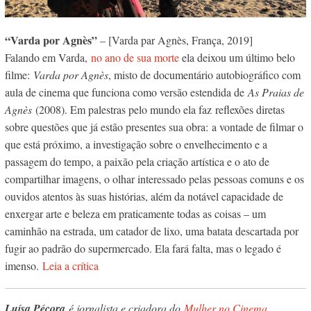
“Varda por Agnès”
– [Varda par Agnès, França, 2019]
Falando em Varda,
no ano de sua morte
ela deixou um último belo
filme:
Varda por Agnès
, misto de documentário autobiográfico com
aula de cinema que funciona como versão estendida de
As Praias de
Agnès
(2008). Em palestras pelo mundo ela faz
reflexões diretas
sobre questões que já estão presentes sua obra: a vontade de filmar o
que está próximo, a investigação sobre o envelhecimento e a
passagem do tempo, a paixão pela criação artística e o ato de
compartilhar imagens, o olhar interessado pelas pessoas comuns e os
ouvidos atentos às suas histórias, além da notável capacidade de
enxergar arte e beleza em praticamente todas as coisas – um
caminhão na estrada, um catador de lixo, uma batata descartada por
fugir ao padrão do supermercado. Ela fará falta, mas o legado é
imenso.
Leia a crítica
Luísa Pécora
é jornalista e criadora do
Mulher no Cinema