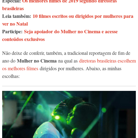
Especial:
Os melhores filmes de 2019 segundo diretoras
brasileiras
Leia também:
10 filmes escritos ou dirigidos por mulheres para
ver no Natal
Participe:
Seja apoiador do Mulher no Cinema e acesse
conteúdos exclusivos
Não deixe de conferir, também, a tradicional reportagem de fim de
Mulher no Cinema
ano do
na qual as
diretoras brasileiras escolhem
os melhores filmes
dirigidos por mulheres. Abaixo, as minhas
escolhas: