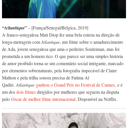
“Atlantique”
– [França/Senegal/Bélgica, 2019]
A franco-senegalesa Mati Diop fez uma bela estreia na direção de
longa-metragem com
Atlantique
, um filme sobre o amadurecimento
de Ada, jovem senegalesa que ama o pedreiro Souleiman, mas foi
prometida a um homem rico. O que parece ser uma simples história
de amor proibido torna-se um comentário social intrigante, marcado
por elementos sobrenaturais, pela fotografia impecável de Claire
Mathon e pela trilha sonora precisa de Fatima Al
Qadiri.
Atlantique
ganhou o Grand Prix no Festival de Cannes,
e é
um dos
dois filmes
dirigidos por mulheres que seguem na disputa
pelo
Oscar de melhor filme internacional
. Disponível na Netflix.