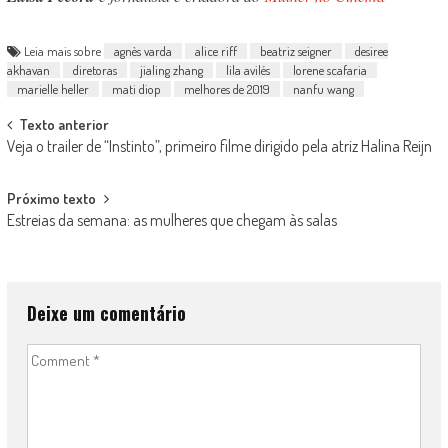
Leia mais sobre
agnès varda
alice riff
beatriz seigner
desiree
akhavan
diretoras
jialing zhang
lila avilés
lorene scafaria
marielle heller
mati diop
melhores de 2019
nanfu wang
Post
Texto anterior
Veja o trailer de “Instinto”, primeiro filme dirigido pela atriz Halina Reijn
navigation
Próximo texto
Estreias da semana: as mulheres que chegam às salas
Deixe um comentário