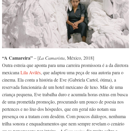
“A Camareira”
– [
La Camarista
, México, 2018]
Outra estreia que aponta para uma carreira promissora é a da diretora
mexicana
Lila Avilés
, que adaptou uma peça de sua autoria para o
cinema. Ela conta a história de Eve (Gabriela Cartol, ótima), a
reservada funcionária de um hotel mexicano de luxo. Mãe de uma
criança pequena, Eve trabalha duro e acumula horas extras em busca
de uma prometida promoção, procurando um pouco de poesia nos
pertences e no lixo dos hóspedes, que em geral não notam sua
presença ou a tratam com desdém. Com poucos diálogos, nenhuma
trilha sonora e enquadramentos que nem sempre revelam o cenário
ou as personagens por inteiro,
A Camareira
diz muito sobre a