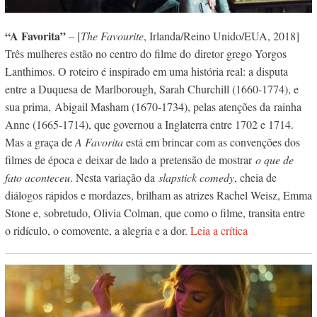
“A Favorita”
– [
The Favourite
, Irlanda/Reino Unido/EUA, 2018]
Três mulheres estão no centro do filme do diretor grego Yorgos
Lanthimos. O roteiro é inspirado em uma história real: a disputa
entre a Duquesa de Marlborough, Sarah Churchill (1660-1774), e
sua prima, Abigail Masham (1670-1734), pelas atenções da rainha
Anne (1665-1714), que governou a Inglaterra entre 1702 e 1714.
Mas a graça de
A Favorita
está em brincar com as convenções dos
filmes de época e deixar de lado a pretensão de mostrar
o que de
fato aconteceu
. Nesta variação da
slapstick comedy
, cheia de
diálogos rápidos e mordazes, brilham as atrizes Rachel Weisz, Emma
Stone e, sobretudo, Olivia Colman, que como o filme, transita entre
o ridículo, o comovente, a alegria e a dor.
Leia a crítica