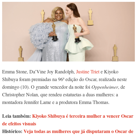
Emma Stone, Da’Vine Joy Randolph,
Justine Triet
e Kiyoko
Shibuya foram premiadas na 96ª edição do Oscar, realizada neste
domingo (10). O grande vencedor da noite foi
Oppenheimer
, de
Christopher Nolan, que rendeu estatuetas a duas mulheres: a
montadora Jennifer Lame e a produtora Emma Thomas.
Leia também:
Kiyoko Shibuya é terceira mulher a vencer Oscar
de efeitos visuais
Histórico:
Veja todas as mulheres que já disputaram o Oscar de