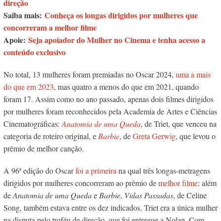
direção
Saiba mais:
Conheça os longas dirigidos por mulheres que
concorreram a melhor filme
Apoie:
Seja apoiador do Mulher no Cinema e tenha acesso a
conteúdo exclusivo
No total, 13 mulheres foram premiadas no Oscar 2024,
uma a mais
do que em 2023
, mas quatro a menos do que em 2021, quando
foram 17. Assim como no ano passado, apenas dois filmes dirigidos
por mulheres foram reconhecidos pela Academia de Artes e Ciências
Cinematográficas:
Anatomia de uma Queda
, de Triet, que venceu na
categoria de roteiro original, e
Barbie
, de
Greta Gerwig
, que levou o
prêmio de melhor canção.
A 96ª edição do Oscar
foi a primeira
na qual três longas-metragens
dirigidos por mulheres concorreram ao prêmio de
melhor filme
: além
de
Anatomia de uma Queda
e
Barbie
,
Vidas Passadas
, de Celine
Song, também estava entre os dez indicados. Triet era a única mulher
na disputa pelo troféu de direção, que foi entregue a Nolan. Com