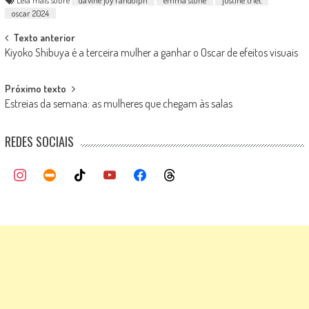
Leia mais sobre
da'vine joy randolph
emma stone
justine triet
oscar 2024
Post
Texto anterior
Kiyoko Shibuya é a terceira mulher a ganhar o Oscar de efeitos visuais
navigation
Próximo texto
Estreias da semana: as mulheres que chegam às salas
REDES SOCIAIS