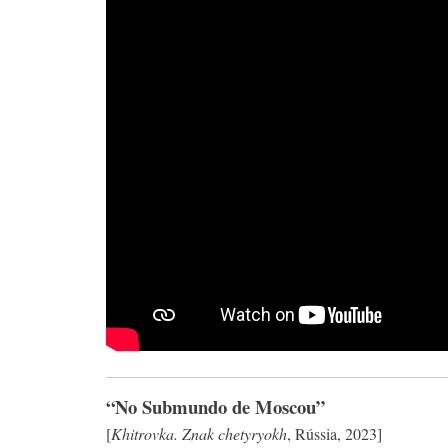
“No Submundo de Moscou”
[
Khitrovka. Znak chetyryokh
, Rússia, 2023]