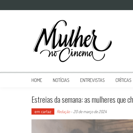
Mulher no Cinema
O site que celebra o trabalho das mulheres nas telas
HOME
NOTÍCIAS
ENTREVISTAS
CRÍTICAS
Estreias da semana: as mulheres que c
em cartaz
Redação
-
20 de março de 2024