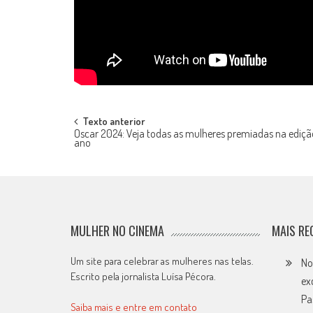
Post
Texto anterior
Oscar 2024: Veja todas as mulheres premiadas na ediçã
ano
navigation
MULHER NO CINEMA
MAIS RE
Um site para celebrar as mulheres nas telas.
No
Escrito pela jornalista Luísa Pécora.
ex
Pa
Saiba mais e entre em contato