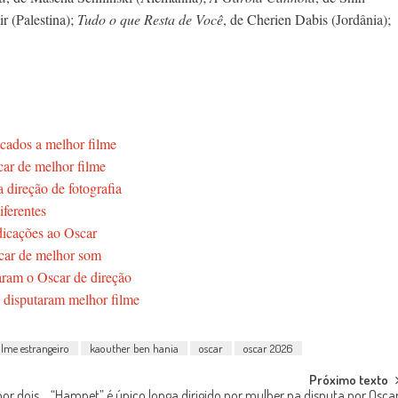
r (Palestina);
Tudo o que Resta de Você
, de Cherien Dabis (Jordânia);
icados a melhor filme
car de melhor filme
direção de fotografia
iferentes
dicações ao Oscar
scar de melhor som
aram o Oscar de direção
 disputaram melhor filme
ilme estrangeiro
kaouther ben hania
oscar
oscar 2026
Próximo texto
or dois
“Hamnet” é único longa dirigido por mulher na disputa por Osca