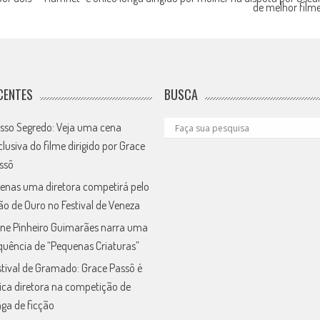
de melhor film
CENTES
BUSCA
sso Segredo: Veja uma cena
clusiva do filme dirigido por Grace
ssô
enas uma diretora competirá pelo
ão de Ouro no Festival de Veneza
ne Pinheiro Guimarães narra uma
quência de “Pequenas Criaturas”
stival de Gramado: Grace Passô é
ica diretora na competição de
nga de ficção