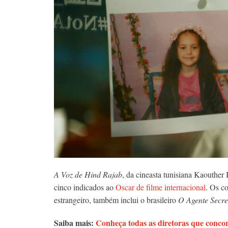
A Voz de Hind Rajab
, da cineasta tunisiana Kaouther
cinco indicados ao
Oscar de filme internacional
. Os c
estrangeiro, também inclui o brasileiro
O Agente Secre
Saiba mais:
Conheça todas as diretoras que concor