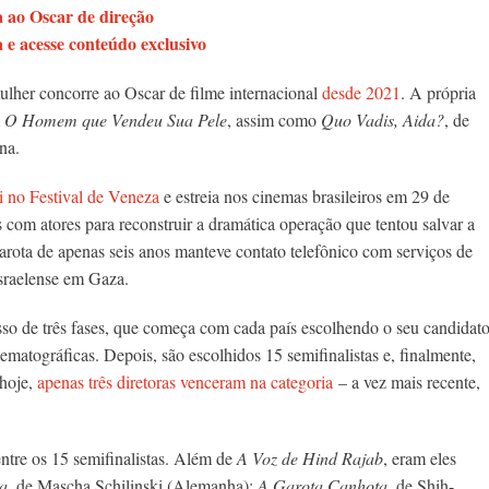
 ao Oscar de direção
e acesse conteúdo exclusivo
ulher concorre ao Oscar de filme internacional
desde 2021
. A própria
m
O Homem que Vendeu Sua Pele
, assim como
Quo Vadis, Aida?
, de
na.
 no Festival de Veneza
e estreia nos cinemas brasileiros em 29 de
 com atores para reconstruir a dramática operação que tentou salvar a
arota de apenas seis anos manteve contato telefônico com serviços de
sraelense em Gaza.
sso de três fases, que começa com cada país escolhendo o seu candidat
matográficas. Depois, são escolhidos 15 semifinalistas e, finalmente,
 hoje,
apenas três diretoras venceram na categoria
– a vez mais recente,
ntre os 15 semifinalistas. Além de
A Voz de Hind Rajab
, eram eles
a
, de Mascha Schilinski (Alemanha);
A Garota Canhota
, de Shih-