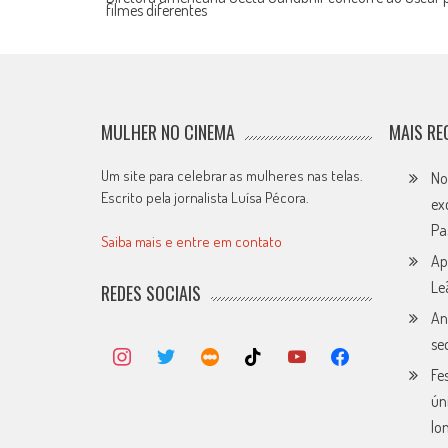
filmes diferentes
navigation
MULHER NO CINEMA
MAIS RE
Um site para celebrar as mulheres nas telas.
No
Escrito pela jornalista Luísa Pécora.
ex
Pa
Saiba mais e entre em contato
Ap
Le
REDES SOCIAIS
An
se
Fe
ún
lo