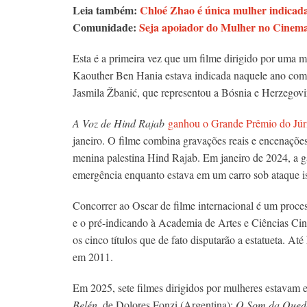
Leia também:
Chloé Zhao é única mulher indicada
Comunidade:
Seja apoiador do Mulher no Cinema 
Esta é a primeira vez que um filme dirigido por uma m
Kaouther Ben Hania estava indicada naquele ano co
Jasmila Žbanić, que representou a Bósnia e Herzegovi
A Voz de Hind Rajab
ganhou o Grande Prêmio do Júri
janeiro. O filme combina gravações reais e encenações
menina palestina Hind Rajab. Em janeiro de 2024, a g
emergência enquanto estava em um carro sob ataque i
Concorrer ao Oscar de filme internacional é um proce
e o pré-indicando à Academia de Artes e Ciências Cine
os cinco títulos que de fato disputarão a estatueta. Até
em 2011.
Em 2025, sete filmes dirigidos por mulheres estavam e
Belén
, de Dolores Fonzi (Argentina);
O Som da Qued