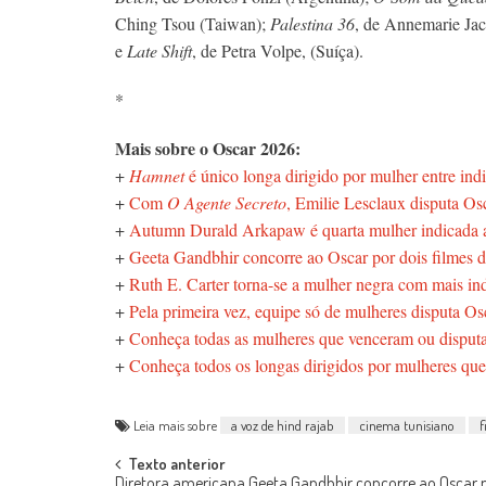
Ching Tsou (Taiwan);
Palestina 36
, de Annemarie Jaci
e
Late Shift
, de Petra Volpe, (Suíça).
*
Mais sobre o Oscar 2026:
+
Hamnet
é único longa dirigido por mulher entre ind
+
Com
O Agente Secreto
, Emilie Lesclaux disputa Os
+
Autumn Durald Arkapaw é quarta mulher indicada a 
+
Geeta Gandbhir concorre ao Oscar por dois filmes d
+
Ruth E. Carter torna-se a mulher negra com mais in
+
Pela primeira vez, equipe só de mulheres disputa O
+
Conheça todas as mulheres que venceram ou disput
+
Conheça todos os longas dirigidos por mulheres que
Leia mais sobre
a voz de hind rajab
cinema tunisiano
f
Post
Texto anterior
Diretora americana Geeta Gandbhir concorre ao Oscar p