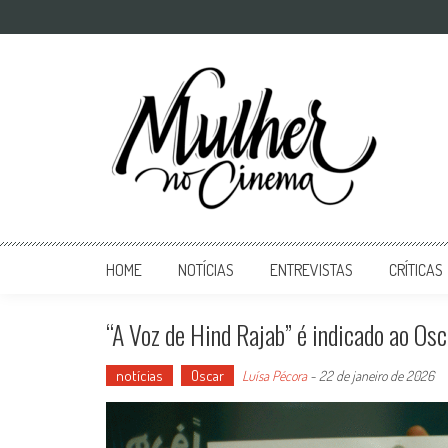
Mulher no Cinema
O site que celebra o trabalho das mulheres nas telas
HOME
NOTÍCIAS
ENTREVISTAS
CRÍTICAS
“A Voz de Hind Rajab” é indicado ao Osc
notícias
Oscar
Luísa Pécora
-
22 de janeiro de 2026