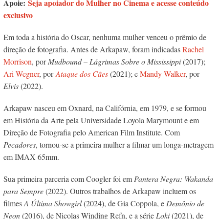
Apoie:
Seja apoiador do Mulher no Cinema e acesse conteúdo
exclusivo
Em toda a história do Oscar, nenhuma mulher venceu o prêmio de
direção de fotografia. Antes de Arkapaw, foram indicadas
Rachel
Morrison
, por
Mudbound – Lágrimas Sobre o Mississippi
(2017);
Ari Wegner
, por
Ataque dos Cães
(2021); e
Mandy Walker
, por
Elvis
(2022).
Arkapaw nasceu em Oxnard, na Califórnia, em 1979, e se formou
em História da Arte pela Universidade Loyola Marymount e em
Direção de Fotografia pelo American Film Institute.
Com
Pecadores
, tornou-se a primeira mulher
a filmar um longa-metragem
em IMAX 65mm.
Sua primeira parceria com Coogler foi em
Pantera Negra: Wakanda
para Sempre
(2022). Outros trabalhos de Arkapaw incluem os
filmes
A Última Showgirl
(2024), de Gia Coppola, e
Demônio de
Neon
(2016), de Nicolas Winding Refn, e a série
Loki
(2021), de