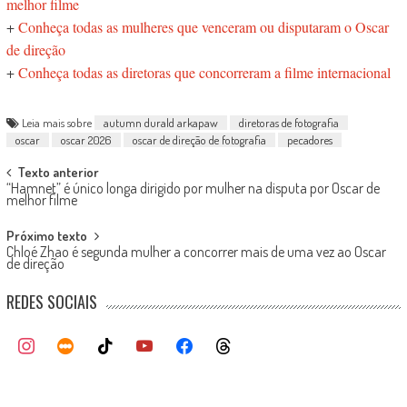
melhor filme
+
Conheça todas as mulheres que venceram ou disputaram o Oscar
de direção
+
Conheça todas as diretoras que concorreram a filme internacional
Leia mais sobre
autumn durald arkapaw
diretoras de fotografia
oscar
oscar 2026
oscar de direção de fotografia
pecadores
Post
Texto anterior
“Hamnet” é único longa dirigido por mulher na disputa por Oscar de
navigation
melhor filme
Próximo texto
Chloé Zhao é segunda mulher a concorrer mais de uma vez ao Oscar
de direção
REDES SOCIAIS