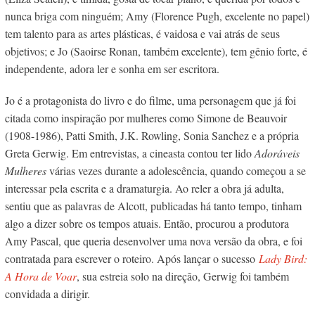
nunca briga com ninguém; Amy (Florence Pugh, excelente no papel)
tem talento para as artes plásticas, é vaidosa e vai atrás de seus
objetivos; e Jo (Saoirse Ronan, também excelente), tem gênio forte, é
independente, adora ler e sonha em ser escritora.
Jo é a protagonista do livro e do filme, uma personagem que já foi
citada como inspiração por mulheres como Simone de Beauvoir
(1908-1986), Patti Smith, J.K. Rowling, Sonia Sanchez e a própria
Greta Gerwig. Em entrevistas, a cineasta contou ter lido
Adoráveis
Mulheres
várias vezes durante a adolescência, quando começou a se
interessar pela escrita e a dramaturgia. Ao reler a obra já adulta,
sentiu que as palavras de Alcott, publicadas há tanto tempo, tinham
algo a dizer sobre os tempos atuais. Então, procurou a produtora
Amy Pascal, que queria desenvolver uma nova versão da obra, e foi
contratada para escrever o roteiro. Após lançar o sucesso
Lady Bird:
A Hora de Voar
, sua estreia solo na direção, Gerwig foi também
convidada a dirigir.