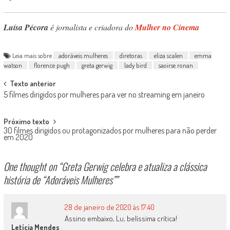
Luísa Pécora
é jornalista e criadora do
Mulher no Cinema
Leia mais sobre
adoráveis mulheres
diretoras
eliza scalen
emma
watson
florence pugh
greta gerwig
lady bird
saoirse ronan
Post
Texto anterior
5 filmes dirigidos por mulheres para ver no streaming em janeiro
navigation
Próximo texto
30 filmes dirigidos ou protagonizados por mulheres para não perder
em 2020
One thought on “
Greta Gerwig celebra e atualiza a clássica
história de “Adoráveis Mulheres”
”
28 de janeiro de 2020 às 17:40
Assino embaixo, Lu, belíssima crítica!
Letícia Mendes