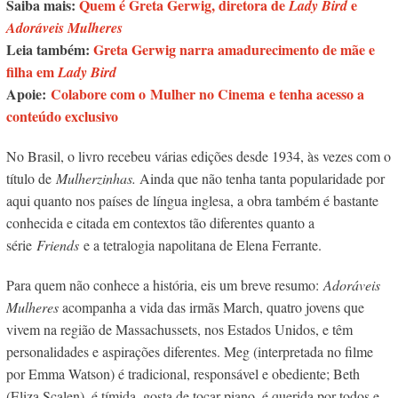
Saiba mais:
Quem é Greta Gerwig, diretora de
e
Lady Bird
Adoráveis Mulheres
Leia também:
Greta Gerwig narra amadurecimento de mãe e
filha em
Lady Bird
Apoie:
Colabore com o Mulher no Cinema e tenha acesso a
conteúdo exclusivo
No Brasil, o livro recebeu várias edições desde 1934, às vezes com o
título de
Mulherzinhas.
Ainda que não tenha tanta popularidade por
aqui quanto nos países de língua inglesa, a obra também é bastante
conhecida e citada em contextos tão diferentes quanto a
série
Friends
e a tetralogia napolitana de Elena Ferrante.
Para quem não conhece a história, eis um breve resumo:
Adoráveis
Mulheres
acompanha a vida das irmãs March, quatro jovens que
vivem na região de Massachussets, nos Estados Unidos, e têm
personalidades e aspirações diferentes. Meg (interpretada no filme
por Emma Watson) é tradicional, responsável e obediente; Beth
(Eliza Scalen), é tímida, gosta de tocar piano, é querida por todos e