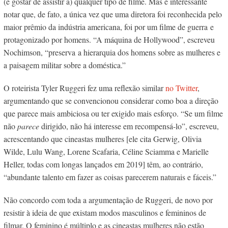
(e gostar de assistir a) qualquer tipo de filme. Mas é interessante
notar que, de fato, a única vez que uma diretora foi reconhecida pelo
maior prêmio da indústria americana, foi por um filme de guerra
e
protagonizado por homens. “A máquina de Hollywood”, escreveu
Nochimson, “preserva a hierarquia dos homens sobre as mulheres e
a paisagem militar sobre a doméstica.”
O roteirista Tyler Ruggeri fez uma reflexão similar
no Twitter
,
argumentando que se convencionou considerar como boa a direção
que parece mais ambiciosa ou ter exigido mais esforço. “Se um filme
não
parece
dirigido, não há interesse em recompensá-lo”, escreveu,
acrescentando que cineastas mulheres [ele cita Gerwig, Olivia
Wilde, Lulu Wang, Lorene Scafaria, Céline Sciamma e Marielle
Heller, todas com longas lançados em 2019] têm, ao contrário,
“
abundante talento em fazer as coisas parecerem naturais e fáceis.”
Não concordo com toda a argumentação de Ruggeri, de novo por
resistir à ideia de que existam modos masculinos e femininos de
filmar. O feminino é múltiplo e as cineastas mulheres não estão