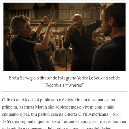
Greta Gerwig e o diretor de fotografia Yorick LeSaux no set de
“Adoráveis Mulheres”
O livro de Alcott foi publicado e é dividido em duas partes: na
primeira, as irmãs March são adolescentes e vivem com a mãe
enquanto o pai, um pastor, está na Guerra Civil Americana (1861-
1865); na segunda, que se passa três anos depois, as irmãs entram na
vida adulta e começam a lidar com o amor, as possibilidades