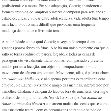
profissionais e a morte. E
m sua adaptação, Gerwig abandonou o
formato cronológico,
ampliou o intervalo temporal para sete anos e
estabeleceu idas e vindas entre adolescência e vida adulta (um tempo
mais fácil, o outro mais difícil)
que provocam uma frequente
mudança de tom que o livro não tem.
A naturalidade com a qual Gerwig navega pelo tempo é um dos
grandes pontos fortes do filme. Não há um único momento em que o
salto se torna confuso ou pareça forçado, e todas as cenas de
passagem são visualmente muito bonitas, com passado e presente
unidos por uma locação, um objeto, um enquadramento ou um
movimento de câmera em comum. Movimento, aliás, é palavra-chave
em
Adoráveis Mulheres
, e não apenas por uma extraordinária cena
em que Jo e Laurie (o vizinho e amigo das meninas, interpretado por
Timothée Chalamet) dançam do lado de fora de uma festa. Gerwig e
o diretor de fotografia francês Yorick Le Saux (de
Um Sonho de
Amor
e
Acima das Nuvens
) constroem muitas das cenas quase como
um espetáculo teatral, com os personagens entrando e saindo de