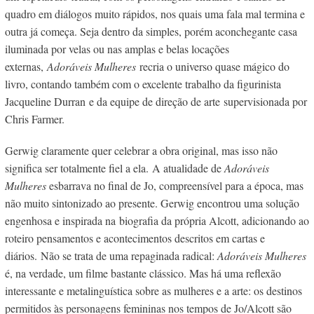
quadro em diálogos muito rápidos, nos quais uma fala mal termina e
outra já começa. Seja dentro da simples, porém aconchegante casa
iluminada por velas ou nas amplas e belas locações
externas,
Adoráveis M
ulheres
recria o universo quase mágico do
livro, contando também com o excelente trabalho da figurinista
Jacqueline Durran e da equipe de direção de arte supervisionada por
Chris Farmer.
Gerwig claramente quer celebrar a obra original, mas isso não
significa ser totalmente fiel a ela.
A atualidade de
Adoráveis
Mulheres
esbarrava no final de Jo, compreensível para a época, mas
não muito sintonizado ao presente. Gerwig encontrou uma solução
engenhosa e inspirada na
biografia da própria Alcott, adicionando ao
roteiro pensamentos e acontecimentos descritos em
cartas e
diários.
Não se trata de uma repaginada radical:
Adoráveis Mulheres
é, na verdade, um filme bastante clássico. Mas há uma reflexão
interessante e metalinguística sobre as mulheres e a arte: os destinos
permitidos às personagens femininas nos tempos de Jo/Alcott são