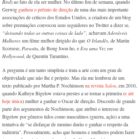
Bird
) ao fato de ela ser mulher. No último fim de semana, quando
Gerwig
ganhou o prêmio de direção
de uma das mais importante
associações de críticos dos Estados Unidos, a criadora de um blog
sobre premiações convocou seus seguidores no Twitter a dizer se,
“deixando todas as outras coisas de lado”,
achavam
Adoráveis
Mulheres
um filme melhor dirigido do que
O Irlandês
, de Martin
Scorsese,
Parasita
, de Bong Joon-ho, e
Era uma Vez em
Hollywood
, de Quentin Tarantino.
A pergunta é um tanto simplista e trata a arte com um grau de
objetividade que não lhe é próprio. Mas ela me lembrou de um
texto publicado por Martha P. Nochimson
na revista
Salon
, em 2010,
quando Kathryn Bigelow estava prestes a se tornar a primeira (
e até
hoje única
) mulher a ganhar o Oscar de direção. Discordo de grande
parte dos argumentos de Nochimson, que atribui o interesse de
Bigelow por gêneros tidos como masculinos (guerra, ação) a uma
tentativa de “se disfarçar de menino durão e ganhar o respeito da
indústria”. Pessoalmente, acho que homens e mulheres podem fazer