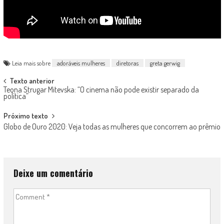
Leia mais sobre
adoráveis mulheres
diretoras
greta gerwig
Post
Texto anterior
Teona Strugar Mitevska: “O cinema não pode existir separado da
navigation
política”
Próximo texto
Globo de Ouro 2020: Veja todas as mulheres que concorrem ao prêmio
Deixe um comentário