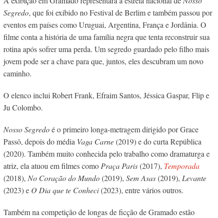
A exibição em Gramado representará a estreia nacional de
Nosso
Segredo
, que foi exibido no Festival de Berlim e também passou por
eventos em países como Uruguai, Argentina, França e Jordânia. O
filme conta a história de uma família negra que tenta reconstruir sua
rotina após sofrer uma perda. Um segredo guardado pelo filho mais
jovem pode ser a chave para que, juntos, eles descubram um novo
caminho.
O elenco inclui Robert Frank, Efraim Santos, Jéssica Gaspar, Flip e
Ju Colombo.
Nosso Segredo
é o primeiro longa-metragem dirigido por Grace
Passô, depois do média
Vaga Carne
(2019) e do curta República
(2020). Também muito conhecida pelo trabalho como dramaturga e
atriz, ela atuou em filmes como
Praça Paris
(2017),
Temporada
(2018),
No Coração do Mundo
(2019),
Sem Asas
(2019),
Levante
(2023) e
O Dia que te Conheci
(2023), entre vários outros.
Também na competição de longas de ficção de Gramado estão