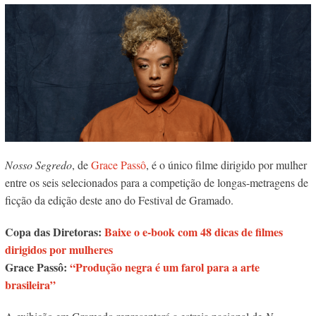
Nosso Segredo
, de
Grace Passô
, é o único filme dirigido por mulher
entre os seis selecionados para a competição de longas-metragens de
ficção da edição deste ano do Festival de Gramado.
Copa das Diretoras:
Baixe o e-book com 48 dicas de filmes
dirigidos por mulheres
Grace Passô:
“Produção negra é um farol para a arte
brasileira”