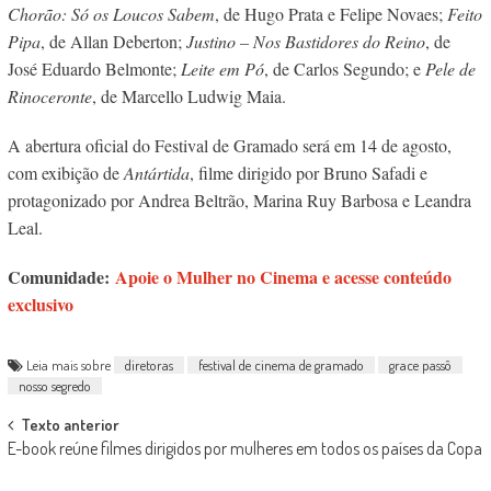
Chorão: Só os Loucos Sabem
, de Hugo Prata e Felipe Novaes;
Feito
Pipa
, de Allan Deberton;
Justino – Nos Bastidores do Reino
, de
José Eduardo Belmonte;
Leite em Pó
, de Carlos Segundo; e
Pele de
Rinoceronte
, de Marcello Ludwig Maia.
A abertura oficial do Festival de Gramado será em 14 de agosto,
com exibição de
Antártida
, filme dirigido por Bruno Safadi e
protagonizado por Andrea Beltrão, Marina Ruy Barbosa e Leandra
Leal.
Comunidade:
Apoie o Mulher no Cinema e acesse conteúdo
exclusivo
Leia mais sobre
diretoras
festival de cinema de gramado
grace passô
nosso segredo
Post
Texto anterior
E-book reúne filmes dirigidos por mulheres em todos os países da Copa
navigation