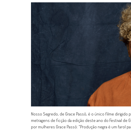
Nosso Segredo, de Grace Passô, é o único filme dirigido 
metragens de ficção da edição deste ano do Festival de G
por mulheres Grace Passô: "Produção negra é um farol para