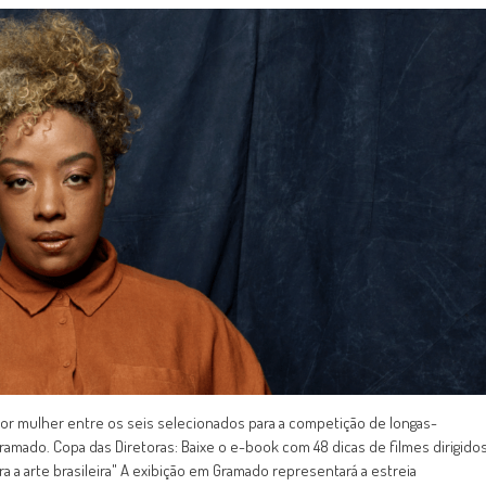
por mulher entre os seis selecionados para a competição de longas-
ramado. Copa das Diretoras: Baixe o e-book com 48 dicas de filmes dirigido
 a arte brasileira" A exibição em Gramado representará a estreia