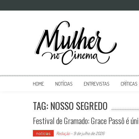
Mulher no Cinema
O site que celebra o trabalho das mulheres nas telas
HOME
NOTÍCIAS
ENTREVISTAS
CRÍTICAS
TAG: NOSSO SEGREDO
Festival de Gramado: Grace Passô é úni
notícias
Redação
-
9 de julho de 2026