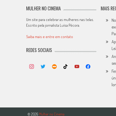
MULHER NO CINEMA
MAIS RE
Um site para celebrar as mulheres nas telas.
No
Escrito pela jornalista Luísa Pécora.
ex
Pa
Saiba mais e entre em contato
Ap
Le
REDES SOCIAIS
An
se
Fe
ún
lo
© 2026
Mulher no Cinema