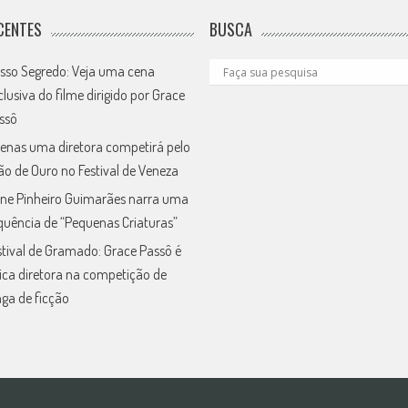
CENTES
BUSCA
sso Segredo: Veja uma cena
clusiva do filme dirigido por Grace
ssô
enas uma diretora competirá pelo
ão de Ouro no Festival de Veneza
ne Pinheiro Guimarães narra uma
quência de “Pequenas Criaturas”
stival de Gramado: Grace Passô é
ica diretora na competição de
nga de ficção