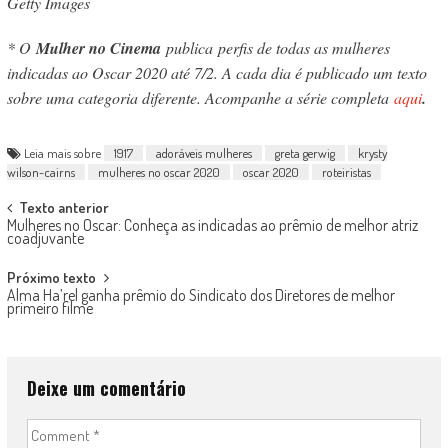
Getty Images
* O
Mulher no Cinema
publica perfis de todas as mulheres
indicadas ao Oscar 2020 até 7/2. A cada dia é publicado um texto
sobre uma categoria diferente. Acompanhe a série completa
aqui
.
Leia mais sobre
1917
adoráveis mulheres
greta gerwig
krysty
wilson-cairns
mulheres no oscar 2020
oscar 2020
roteiristas
Post
Texto anterior
Mulheres no Oscar: Conheça as indicadas ao prêmio de melhor atriz
navigation
coadjuvante
Próximo texto
Alma Ha’rel ganha prêmio do Sindicato dos Diretores de melhor
primeiro filme
Deixe um comentário