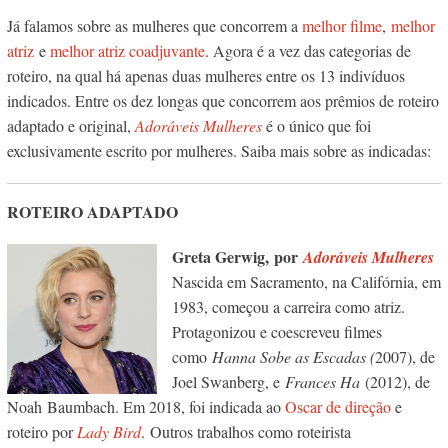
Já falamos sobre as mulheres que concorrem a
melhor filme
,
melhor
atriz
e
melhor atriz coadjuvante
. Agora é a vez das categorias de
roteiro, na qual há apenas duas mulheres entre os 13 indivíduos
indicados. Entre os dez longas que concorrem aos prêmios de roteiro
adaptado e original,
Adoráveis Mulheres
é o único que foi
exclusivamente escrito por mulheres. Saiba mais sobre as indicadas:
ROTEIRO ADAPTADO
Greta Gerwig, por
Adoráveis Mulheres
Nascida em Sacramento, na Califórnia, em
1983, começou a carreira como atriz.
Protagonizou e coescreveu filmes
como
Hanna Sobe as Escadas (
2007), de
Joel Swanberg, e
Frances Ha
(2012), de
Noah Baumbach. Em 2018, foi indicada ao
Oscar de direção
e
roteiro por
Lady Bird
. Outros trabalhos como roteirista