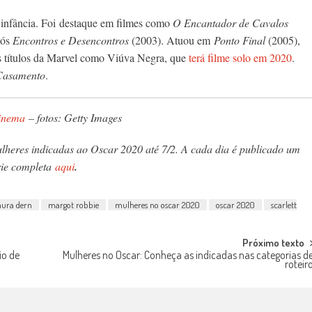
infância. Foi destaque em filmes como
O Encantador de Cavalos
pós
Encontros e Desencontros
(2003). Atuou em
Ponto Final
(2005),
s títulos da Marvel como Viúva Negra, que
terá filme solo em 2020
.
 Casamento
.
inema
– fotos: Getty Images
ulheres indicadas ao Oscar 2020 até 7/2. A cada dia é publicado um
rie completa
aqui
.
aura dern
margot robbie
mulheres no oscar 2020
oscar 2020
scarlett
Próximo texto
io de
Mulheres no Oscar: Conheça as indicadas nas categorias d
roteir