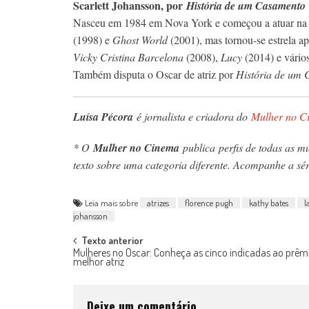
Scarlett Johansson, por
História de um Casamento
Nasceu em 1984 em Nova York e começou a atuar na 
(1998) e
Ghost World
(2001), mas tornou-se estrela a
Vicky Cristina Barcelona
(2008),
Lucy
(2014) e vário
Também disputa o Oscar de atriz por
História de um
Luísa Pécora
é jornalista e criadora do
Mulher no C
* O
Mulher no Cinema
publica perfis de todas as m
texto sobre uma categoria diferente. Acompanhe a sé
Leia mais sobre
atrizes
florence pugh
kathy bates
l
johansson
Post
Texto anterior
Mulheres no Oscar: Conheça as cinco indicadas ao prêm
melhor atriz
navigation
Deixe um comentário