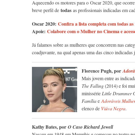
Aquecendo os motores para o Oscar 2020, que ocorre 
todas
breve perfil de
as profissionais indicadas em ca
Oscar 2020:
Confira a lista completa com todas as
Apoie:
Colabore com o Mulher no Cinema e acesse
Já falamos sobre as mulheres que concorrem nas cate
coadjuvante, na qual apenas uma das cinco indicadas j
Florence Pugh, por
Adorá
Mais jovem entre as indica
The Falling
(2014) e foi mui
minissérie
Little Drummer G
Família
e
Adoráveis Mulhe
elenco de
Viúva Negra
.
Kathy Bates, por
O Caso Richard Jewell
Nasceu em 1948 em Memphis e começou no teatro nos 