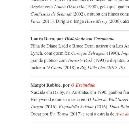
decolar com
Louca Obsessão
(1990), pelo qual ganh
Confissões de Schmidt
(2002), e atuou em filmes co
Paris
(2011). Dirigiu o longa
Have Mercy
(2006), alé
Laura Dern, por
História de um Casamento
Filha de Diane Ladd e Bruce Dern, nasceu em Los 
Lynch, com quem fez
Coração Selvagem
(1990),
Imp
grande público com
Jurassic Park
(1993) e disputou 
incluem
O Conto
(2018) e
Big Little Lies (2017-19).
Margot Robbie, por
O Escândalo
Nascida em Dalby, na Austrália, em 1990, ganhou fa
Hollywood e roubar a cena em
O Lobo de Wall Street
Tarzan
(2016),
Esquadrão Suicida
(2016),
Duas Rain
Oscar por
Eu, Tonya
(2017) e será a estrela de
Aves d