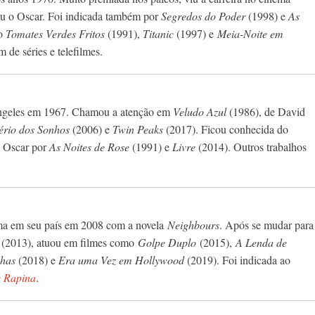
ou o Oscar. Foi indicada também por
Segredos do Poder
(1998) e
As
mo
Tomates Verdes Fritos
(1991),
Titanic
(1997) e
Meia-Noite em
m de séries e telefilmes.
Angeles em 1967. Chamou a atenção em
Veludo Azul
(1986), de David
ério dos Sonhos
(2006) e
Twin Peaks
(2017). Ficou conhecida do
o Oscar por
As Noites de Rose
(1991) e
Livre
(2014). Outros trabalhos
ma em seu país em 2008 com a novela
Neighbours
. Após se mudar para
(2013), atuou em filmes como
Golpe Duplo
(2015),
A Lenda de
has
(2018) e
Era uma Vez em Hollywood
(2019). Foi indicada ao
e Rapina
.