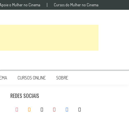
Apoie o Mulher no Cinema
Cursos do Mulher no Cinema
NEMA
CURSOS ONLINE
SOBRE
REDES SOCIAIS