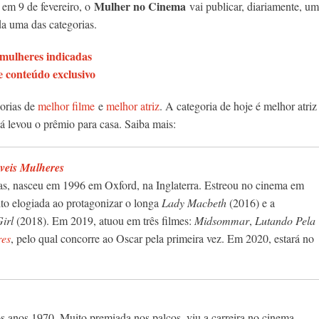
Mulher no Cinema
em 9 de fevereiro, o
vai publicar, diariamente, um
da uma das categorias.
 mulheres indicadas
 conteúdo exclusivo
gorias de
melhor filme
e
melhor atriz
. A categoria de hoje é melhor atriz
á levou o prêmio para casa. Saiba mais:
veis Mulheres
das, nasceu em 1996 em Oxford, na Inglaterra. Estreou no cinema em
to elogiada ao protagonizar o longa
Lady Macbeth
(2016) e a
irl
(2018). Em 2019, atuou em três filmes:
Midsommar
,
Lutando Pela
res
, pelo qual concorre ao Oscar pela primeira vez. Em 2020, estará no
anos 1970. Muito premiada nos palcos, viu a carreira no cinema