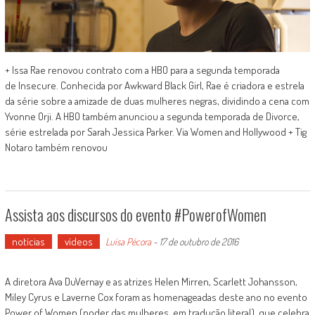
+ Issa Rae renovou contrato com a HBO para a segunda temporada
de Insecure. Conhecida por Awkward Black Girl, Rae é criadora e estrela
da série sobre a amizade de duas mulheres negras, dividindo a cena com
Yvonne Orji. A HBO também anunciou a segunda temporada de Divorce,
série estrelada por Sarah Jessica Parker. Via Women and Hollywood + Tig
Notaro também renovou
Assista aos discursos do evento #PowerofWomen
notícias
vídeos
Luísa Pécora
-
17 de outubro de 2016
A diretora Ava DuVernay e as atrizes Helen Mirren, Scarlett Johansson,
Miley Cyrus e Laverne Cox foram as homenageadas deste ano no evento
Power of Women (poder das mulheres, em tradução literal), que celebra