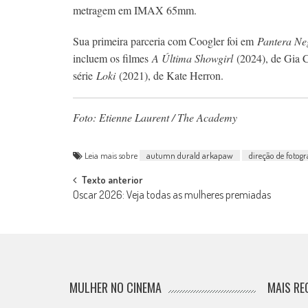
metragem em IMAX 65mm.
Sua primeira parceria com Coogler foi em
Pantera Ne
incluem os filmes
A Última Showgirl
(2024), de Gia 
série
Loki
(2021), de Kate Herron.
Foto: Etienne Laurent / The Academy
Leia mais sobre
autumn durald arkapaw
direção de fotogr
Post
Texto anterior
Oscar 2026: Veja todas as mulheres premiadas
navigation
MULHER NO CINEMA
MAIS RE