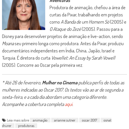
Aventuras
Produtora de animação, chefiou a área de
curtas da Pixar, trabalhando em projetos
como
A Banda de um Homem Só
(2005) e
O Ataque do Zezé
(2005). Passou para a
Disney para desenvolver projetos de animação e live-action, sendo
Moana
seu primeiro longa como produtora. Antes da Pixar, produziu
documentários independentes em Índia, China, Japão, Israel e
Turquia. É diretora do curta
Vowellet: An Essay by Sarah Vowell
(2005). Concorre ao Oscar pela primeira vez.
* Até 26 de fevereiro,
Mulher no Cinema
publica perfis de todas as
mulheres indicadas ao Oscar 2017. Os textos vão ao ar de segunda a
sexta-feira, e a cada dia abordam uma categoria diferente.
Acompanhe a cobertura completa
aqui
.
Leia mais sobre
animação
arianne sutner
oscar 2017
osnat
shurer
produtoras