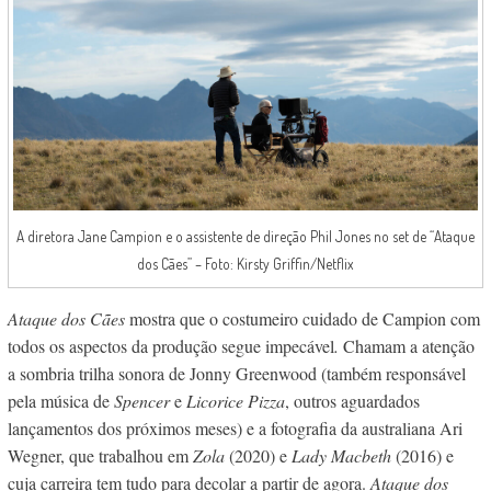
A diretora Jane Campion e o assistente de direção Phil Jones no set de “Ataque
dos Cães” – Foto: Kirsty Griffin/Netflix
Ataque dos Cães
mostra que o costumeiro cuidado de Campion com
todos os aspectos da produção segue impecável
.
Chamam a atenção
a sombria trilha sonora de Jonny Greenwood (também responsável
pela música de
Spencer
e
Licorice Pizza
, outros aguardados
lançamentos dos próximos meses) e a fotografia da australiana Ari
Wegner, que trabalhou em
Zola
(2020) e
Lady Macbeth
(2016) e
cuja carreira tem tudo para decolar a partir de agora.
Ataque dos