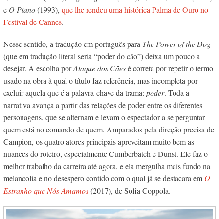
e
O Piano
(1993),
que lhe rendeu uma histórica Palma de Ouro no
Festival de Cannes
.
Nesse sentido, a tradução em português para
The Power of the Dog
(que em tradução literal seria “poder do cão”) deixa um pouco a
desejar. A escolha por
Ataque dos Cães
é correta por repetir o termo
usado na obra à qual o título faz referência, mas incompleta por
excluir aquela que é a palavra-chave da trama:
poder
. Toda a
narrativa avança a partir das relações de poder entre os diferentes
personagens, que se alternam e levam o espectador a se perguntar
quem está no comando de quem.
Amparados pela direção precisa de
Campion, os quatro atores principais aproveitam muito bem as
nuances do roteiro, especialmente Cumberbatch e Dunst. Ele faz o
melhor trabalho da carreira até agora, e ela mergulha mais fundo na
melancolia e no desespero contido com o qual já se destacara em
O
Estranho que Nós Amamos
(2017), de Sofia Coppola.