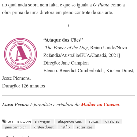
no qual nada sobra nem falta, e que se iguala a
O Piano
como a
obra-prima de uma diretora em pleno controle de sua arte.
*
“Ataque dos Cães”
[
The Power of the Dog
, Reino Unido/Nova
Zelândia/Austrália/EUA/Canadá, 2021]
Direção: Jane Campion
Elenco: Benedict Cumberbatch, Kirsten Dunst,
Jesse Plemons.
Duração: 126 minutos
Luísa Pécora
é jornalista e criadora do
Mulher no Cinema
.
Leia mais sobre
ari wegner
ataque dos cães
atrizes
diretoras
jane campion
kirsten dunst
netflix
roteiristas