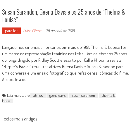
Susan Sarandon, Geena Davis e os 25 anos de “Thelma &
Louise”
para ler
Luísa Pécora
-
26 de abril de 2016
Lançado nos cinemas americanos em maio de 1991, Thelma & Louise foi
um marco na representação feminina nas telas. Para celebrar os 25 anos
do longa dirigido por Ridley Scott e escrito por Callie Khouri, a revista
"Harper's Bazaar" reuniu as atrizes Geena Davis e Susan Sarandon para
uma conversa e um ensaio fotográfico que refaz cenas icônicas do filme.
Abaixo, leia os
Leia mais sobre
atrizes
geena davis
susan sarandon
thelma &
louise
Posts
Textos mais antigos
navigation