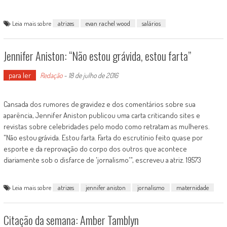
Leia mais sobre
atrizes
evan rachel wood
salários
Jennifer Aniston: “Não estou grávida, estou farta”
para ler
Redação
-
18 de julho de 2016
Cansada dos rumores de gravidez e dos comentários sobre sua
aparência, Jennifer Aniston publicou uma carta criticando sites e
revistas sobre celebridades pelo modo como retratam as mulheres.
"Não estou grávida. Estou farta. Farta do escrutínio feito quase por
esporte e da reprovação do corpo dos outros que acontece
diariamente sob o disfarce de 'jornalismo'", escreveu a atriz. 19573
Leia mais sobre
atrizes
jennifer aniston
jornalismo
maternidade
Citação da semana: Amber Tamblyn