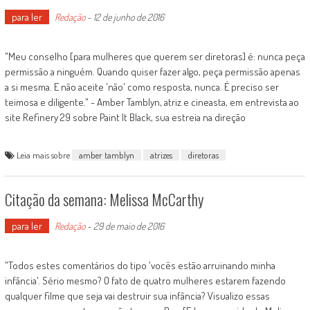
para ler
Redação
-
12 de junho de 2016
"Meu conselho [para mulheres que querem ser diretoras] é: nunca peça
permissão a ninguém. Quando quiser fazer algo, peça permissão apenas
a si mesma. E não aceite 'não' como resposta, nunca. É preciso ser
teimosa e diligente." - Amber Tamblyn, atriz e cineasta, em entrevista ao
site Refinery 29 sobre Paint It Black, sua estreia na direção
Leia mais sobre
amber tamblyn
atrizes
diretoras
Citação da semana: Melissa McCarthy
para ler
Redação
-
29 de maio de 2016
"Todos estes comentários do tipo 'vocês estão arruinando minha
infância'. Sério mesmo? O fato de quatro mulheres estarem fazendo
qualquer filme que seja vai destruir sua infância? Visualizo essas