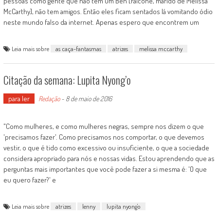
pessoas como gente que não tem um Ben [Falcone, marido de Melissa
McCarthy], não tem amigos. Então eles ficam sentados lá vomitando ódio
neste mundo falso da internet. Apenas espero que encontrem um
Leia mais sobre
as caça-fantasmas
atrizes
melissa mccarthy
Citação da semana: Lupita Nyong’o
para ler
Redação
-
8 de maio de 2016
"Como mulheres, e como mulheres negras, sempre nos dizem o que
'precisamos fazer'. Como precisamos nos comportar, o que devemos
vestir, o que é tido como excessivo ou insuficiente, o que a sociedade
considera apropriado para nós e nossas vidas. Estou aprendendo que as
perguntas mais importantes que você pode fazer a si mesma é: 'O que
eu quero fazer?' e
Leia mais sobre
atrizes
lenny
lupita nyong'o