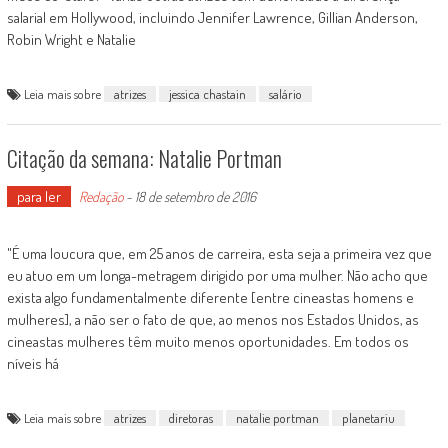
salarial em Hollywood, incluindo Jennifer Lawrence, Gillian Anderson,
Robin Wright e Natalie
Leia mais sobre
atrizes
jessica chastain
salário
Citação da semana: Natalie Portman
para ler
Redação
-
18 de setembro de 2016
"É uma loucura que, em 25 anos de carreira, esta seja a primeira vez que
eu atuo em um longa-metragem dirigido por uma mulher. Não acho que
exista algo fundamentalmente diferente [entre cineastas homens e
mulheres], a não ser o fato de que, ao menos nos Estados Unidos, as
cineastas mulheres têm muito menos oportunidades. Em todos os
níveis há
Leia mais sobre
atrizes
diretoras
natalie portman
planetariu