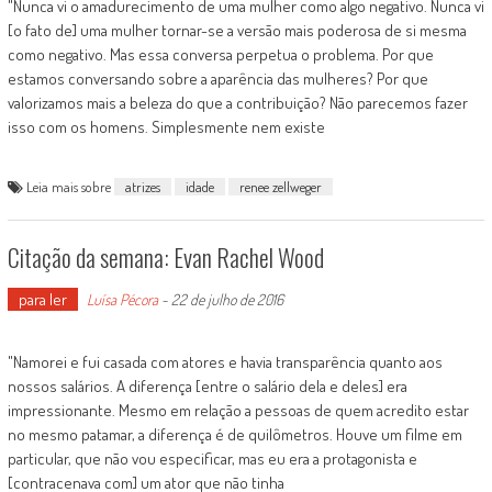
"Nunca vi o amadurecimento de uma mulher como algo negativo. Nunca vi
[o fato de] uma mulher tornar-se a versão mais poderosa de si mesma
como negativo. Mas essa conversa perpetua o problema. Por que
estamos conversando sobre a aparência das mulheres? Por que
valorizamos mais a beleza do que a contribuição? Não parecemos fazer
isso com os homens. Simplesmente nem existe
Leia mais sobre
atrizes
idade
renee zellweger
Citação da semana: Evan Rachel Wood
para ler
Luísa Pécora
-
22 de julho de 2016
"Namorei e fui casada com atores e havia transparência quanto aos
nossos salários. A diferença [entre o salário dela e deles] era
impressionante. Mesmo em relação a pessoas de quem acredito estar
no mesmo patamar, a diferença é de quilômetros. Houve um filme em
particular, que não vou especificar, mas eu era a protagonista e
[contracenava com] um ator que não tinha