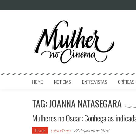
Mulher no Cinema
O site que celebra o trabalho das mulheres nas telas
HOME
NOTÍCIAS
ENTREVISTAS
CRÍTICAS
TAG: JOANNA NATASEGARA
Mulheres no Oscar: Conheça as indicad
Oscar
Luísa Pécora
-
28 de janeiro de 2020