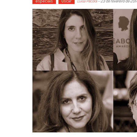
especiais
Oscar
Luísa Pécora
-
23 de fevereiro de 201