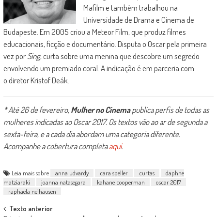
Mafilm e também trabalhou na
Universidade de Drama e Cinema de
Budapeste. Em 2005 criou a Meteor Film, que produz filmes
educacionais, ficção e documentário. Disputa o Oscar pela primeira
vez por
Sing
, curta sobre uma menina que descobre um segredo
envolvendo um premiado coral. A indicação é em parceria com
o diretor Kristof Deák.
* Até 26 de fevereiro,
Mulher no Cinema
publica perfis de todas as
mulheres indicadas ao Oscar 2017. Os textos vão ao ar de segunda a
sexta-feira, e a cada dia abordam uma categoria diferente.
Acompanhe a cobertura completa
aqui
.
Leia mais sobre
anna udvardy
cara speller
curtas
daphne
matziaraki
joanna natasegara
kahane cooperman
oscar 2017
raphaela neihausen
Post
Texto anterior