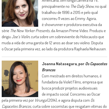
Americana, tem longa carreira na TV,
principalmente no
The Daily Show
, no qual
trabalhou de 1996 a 2015 e pelo qual
concorreu 11 vezes ao Emmy. Agora,
é showrunner e produtora executiva da
série
The New Yorker Presents
, da Amazon Prime Video. Produziu e
dirigiu
Joe’s Violin
, curta sobre um sobrevivente do Holocausto que
muda a vida de uma garota de 12 anos ao doar seu violino. Disputa
o Oscar pela primeira vez, ao lado da produtora Raphaela Neihausen.
Joanna Natasegara, por
Os Capacetes
Brancos
Com mestrado em direitos humanos, é
fundadora da Violet Films, empresa que
busca produzir projetos audiovisuais
de impacto social. Concorreu ao Oscar
pela primeira vez por
Virunga
(2014), e agora disputa com
Os
Capacetes Brancos
, curta sobre socorristas que resgatam vítimas do