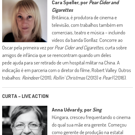
Cara Speller, por
Pear Cider and
Cigarettes
Britânica, é produtora de cinema e
televisão, com trabalhos também em
comerciais, teatro e música – incluindo
vídeos da banda Gorillaz. Concorre ao
Oscar pela primeira vez por
Pear Cider and Cigarettes
, curta sobre
amigos de infância que se reencontram quando um deles
pede ajuda para ser retirado de um hospital militar na China. A
indicação é em parceria com o diretor do filme, Robert Valley. Outros
trabalhos:
Reindeer
(2011),
Rollin’ Christmas
(2013) e
Pearl
(2016).
CURTA – LIVE ACTION
Anna Udvardy, por
Sing
Húngara, cresceu frequentando o cinema
do qual sua mãe era gerente. Começou
como gerente de produção na estatal