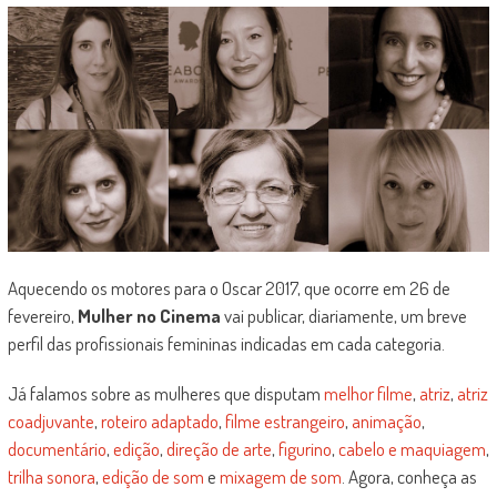
Aquecendo os motores para o Oscar 2017, que ocorre em 26 de
fevereiro,
Mulher no Cinema
vai publicar, diariamente, um breve
perfil das profissionais femininas indicadas em cada categoria.
Já falamos sobre as mulheres que disputam
melhor filme
,
atriz
,
atriz
coadjuvante
,
roteiro adaptado
,
filme estrangeiro
,
animação
,
documentário
,
edição
,
direção de arte
,
figurino
,
cabelo e maquiagem
,
trilha sonora
,
edição de som
e
mixagem de som
. Agora, conheça as