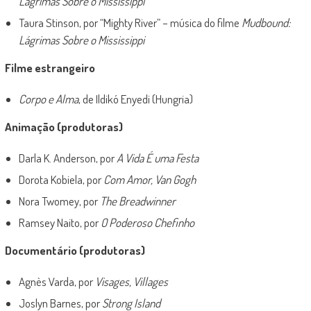
Lágrimas Sobre o Mississippi
Taura Stinson, por “Mighty River” – música do filme
Mudbound:
Lágrimas Sobre o Mississippi
Filme estrangeiro
Corpo e Alma
, de
Ildikó Enyedi (Hungria)
Animação (produtoras)
Darla K. Anderson, por
A Vida É uma Festa
Dorota Kobiela, por
Com Amor, Van Gogh
Nora Twomey, por
The Breadwinner
Ramsey Naito, por
O Poderoso Chefinho
Documentário (produtoras)
Agnès Varda, por
Visages, Villages
Joslyn Barnes, por
Strong Island