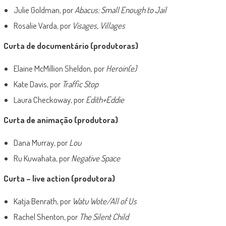
Julie Goldman, por
Abacus: Small Enough to Jail
Rosalie Varda, por
Visages, Villages
Curta de documentário (produtoras)
Elaine McMillion Sheldon, por
Heroin(e)
Kate Davis, por
Traffic Stop
Laura Checkoway, por
Edith+Eddie
Curta de animação (produtora)
Dana Murray, por
Lou
Ru Kuwahata, por
Negative Space
Curta – live action (produtora)
Katja Benrath, por
Watu Wote/All of Us
Rachel Shenton, por
The Silent Child