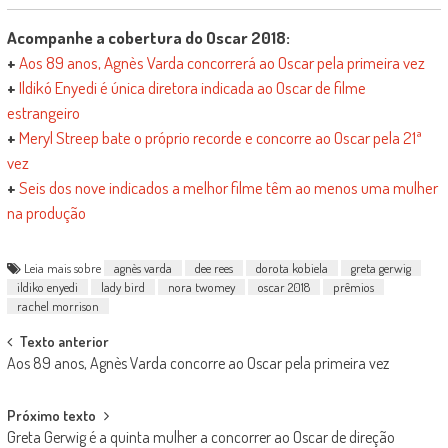
Acompanhe a cobertura do Oscar 2018:
+
Aos 89 anos, Agnès Varda concorrerá ao Oscar pela primeira vez
+
Ildikó Enyedi é única diretora indicada ao Oscar de filme
estrangeiro
+
Meryl Streep bate o próprio recorde e concorre ao Oscar pela 21ª
vez
+
Seis dos nove indicados a melhor filme têm ao menos uma mulher
na produção
Leia mais sobre
agnès varda
dee rees
dorota kobiela
greta gerwig
ildiko enyedi
lady bird
nora twomey
oscar 2018
prêmios
rachel morrison
Post
Texto anterior
Aos 89 anos, Agnès Varda concorre ao Oscar pela primeira vez
navigation
Próximo texto
Greta Gerwig é a quinta mulher a concorrer ao Oscar de direção