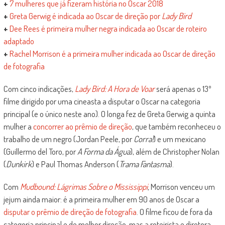
+
7 mulheres que já fizeram história no Oscar 2018
+
Greta Gerwig é indicada ao Oscar de direção por
Lady Bird
+
Dee Rees é primeira mulher negra indicada ao Oscar de roteiro
adaptado
+
Rachel Morrison é a primeira mulher indicada ao Oscar de direção
de fotografia
Com cinco indicações,
Lady Bird: A Hora de Voar
será apenas o 13º
filme dirigido por uma cineasta a disputar o Oscar na categoria
principal (e o único neste ano). O longa fez de Greta Gerwig a quinta
mulher a
concorrer ao prêmio de direção
, que também reconheceu o
trabalho de um negro (Jordan Peele, por
Corra!
) e um mexicano
(Guillermo del Toro, por
A Forma da Água
), além de Christopher Nolan
(
Dunkirk
) e Paul Thomas Anderson (
Trama Fantasma
).
Com
Mudbound: Lágrimas Sobre o Mississippi
,
Morrison venceu um
jejum ainda maior: é a primeira mulher em 90 anos de Oscar a
disputar o prêmio de direção de fotografia
. O filme ficou de fora da
categoria principal e de melhor direção, mas a roteirista e diretora