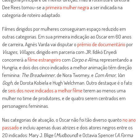
Dee Rees tornou-se a
primeira mulher negra
a ser indicada na
categoria de roteiro adaptado.
Filmes dirigidos por mulheres conseguiram espaço reduzido em
outras categorias. Em sua primeira indicação ao Oscar em 60 anos
de carreira, Agnès Varda vai disputar o
prêmio de documentário
por
Visages, Villages
, dirigido em parceria com JR;
Ildikó Enyedi
concorrerá a
filme estrangeiro
com
Corpo e Alma
, representando a
Hungria; e dois dos cinco indicados a melhor animação têm direção
feminina:
The Breadwinner
, de Nora Twomey, e
Com Amor, Van
Gogh
, de Dorota Kobiela e Hugh Welchman. Outro destaque é o fato
de
seis dos nove indicados a melhor filme
terem ao menos uma
mulher no time de produtores, e de quatro serem centrados em
personagens femininas.
Nas categorias de atuação, o Oscar não foi tão diverso quanto
no ano
passado
e incluiu apenas duas atrizes e dois atores negros entre os
20 indicados: Mary J. Blige (
Mudbound
) e Octavia Spencer (
A Forma