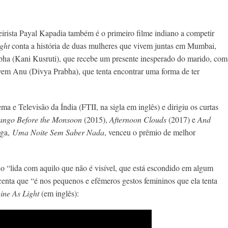
eirista Payal Kapadia também é o primeiro filme indiano a competir
ght
conta a história de duas mulheres que vivem juntas em Mumbai,
abha (Kani Kusruti), que recebe um presente inesperado do marido, com
ovem Anu (Divya Prabha), que tenta encontrar uma forma de ter
 e Televisão da Índia (FTII, na sigla em inglês) e dirigiu os curtas
ango Before the Monsoon
(2015),
Afternoon Clouds
(2017) e
And
nga,
Uma Noite Sem Saber Nada
, venceu o prêmio de melhor
ho “lida com aquilo que não é visível, que está escondido em algum
centa que “é nos pequenos e efêmeros gestos femininos que ela tenta
ine As Light
(em inglês):