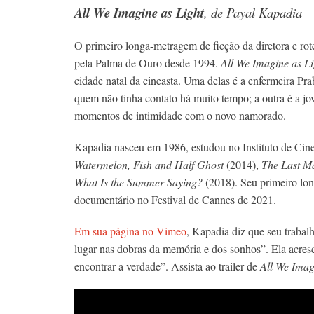
All We Imagine as Light
, de Payal Kapadia
O primeiro longa-metragem de ficção da diretora e rot
pela Palma de Ouro desde 1994.
All We Imagine as Li
cidade natal da cineasta
. Uma delas é a enfermeira Pr
quem não tinha contato há muito tempo; a outra é a j
momentos de intimidade com o novo namorado.
Kapadia nasceu em 1986, estudou no Instituto de Cinema
Watermelon, Fish and Half Ghost
(2014),
The Last M
What Is the Summer Saying?
(2018). Seu primeiro lo
documentário no Festival de Cannes de 2021.
Em sua página no Vimeo
, Kapadia diz que seu trabal
lugar nas dobras da memória e dos sonhos”. Ela acres
encontrar a verdade”. Assista ao trailer de
All We Imag