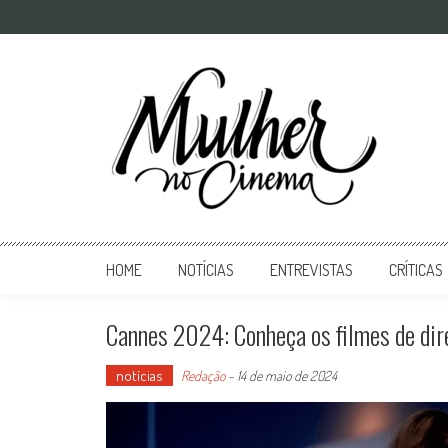
Mulher no Cinema
O site que celebra o trabalho das mulheres nas telas
HOME
NOTÍCIAS
ENTREVISTAS
CRÍTICAS
Cannes 2024: Conheça os filmes de dir
notícias
Redação
-
14 de maio de 2024