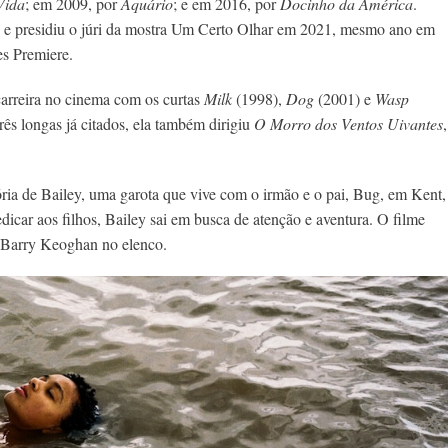
Vida
; em 2009, por
Aquário
; e em 2016, por
Docinho da América
.
 e presidiu o júri da mostra Um Certo Olhar em 2021, mesmo ano em
es Premiere.
arreira no cinema com os curtas
Milk
(1998),
Dog
(2001) e
Wasp
ês longas já citados, ela também dirigiu
O Morro dos Ventos Uivantes
,
tória de Bailey, uma garota que vive com o irmão e o pai, Bug, em Kent,
car aos filhos, Bailey sai em busca de atenção e aventura. O filme
 Barry Keoghan no elenco.