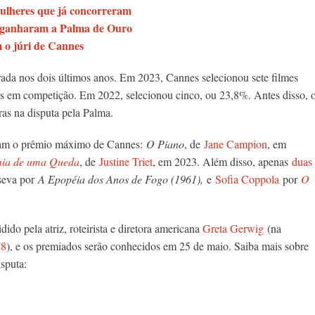
mulheres que já concorreram
ue ganharam a Palma de Ouro
 o júri de Cannes
rada nos dois últimos anos. Em 2023, Cannes selecionou sete filmes
as em competição. Em 2022, selecionou cinco, ou 23,8%. Antes disso, 
ras na disputa pela Palma.
eram o prêmio máximo de Cannes:
O Piano
, de
Jane Campion
, em
ia de uma Queda
, de
Justine Triet
, em 2023. Além disso, apenas
duas
seva por
A Epopéia dos Anos de Fogo (1961),
e
Sofia Coppola
por
O
dido pela atriz, roteirista e diretora americana
Greta Gerwig
(na
18
), e os premiados serão conhecidos em 25 de maio. Saiba mais sobre
isputa: