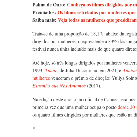
Palma de Ouro:
Conheça os filmes dirigidos por 
Premiados:
Os filmes estrelados por mulheres q
Saiba mais:
Veja todas as mulheres que presidiram
Trata-se de uma proporção de 18,1%, abaixo da regist
dirigidos por mulheres, o equivalente a 33% dos long
festival nunca tinha incluído mais do que quatro direto
Até hoje, só três longas dirigidos por mulheres venc
1993;
Titane
, de Julia Ducournau, em 2021; e
Anatom
mulheres
venceram o prêmio de direção: Yuliya Solnt
Estranho que Nós Amamos
(2017).
Na edição deste ano, o júri oficial de Cannes será presi
primeira vez que uma mulher ocupa o posto
desde 20
os quatro filmes dirigidos por mulheres que estão na d
*