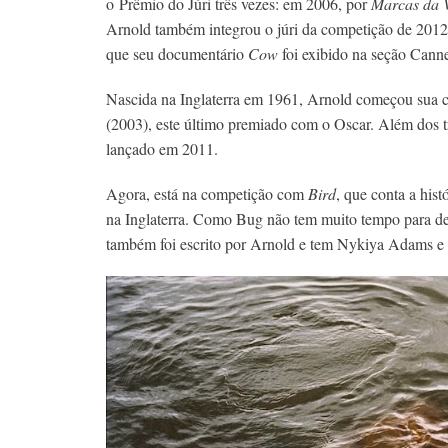
o Prêmio do Júri três vezes: em 2006, por
Marcas da 
Arnold também integrou o júri da competição de 2012
que seu documentário
Cow
foi exibido na seção Cann
Nascida na Inglaterra em 1961, Arnold começou sua c
(2003), este último premiado com o Oscar. Além dos tr
lançado em 2011.
Agora, está na competição com
Bird
, que conta a his
na Inglaterra. Como Bug não tem muito tempo para dedi
também foi escrito por Arnold e tem Nykiya Adams e