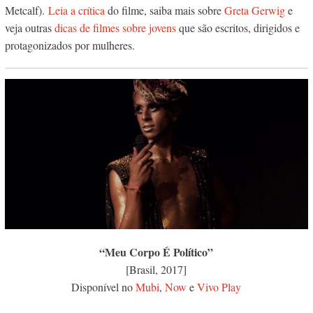
Metcalf).
Leia a crítica
do filme, saiba mais sobre
Greta Gerwig
e
veja outras
dicas de filmes sobre jovens
que são escritos, dirigidos e
protagonizados por mulheres.
“Meu Corpo É Político”
[Brasil, 2017]
Disponível no
Mubi
,
Now
e
Vivo Play