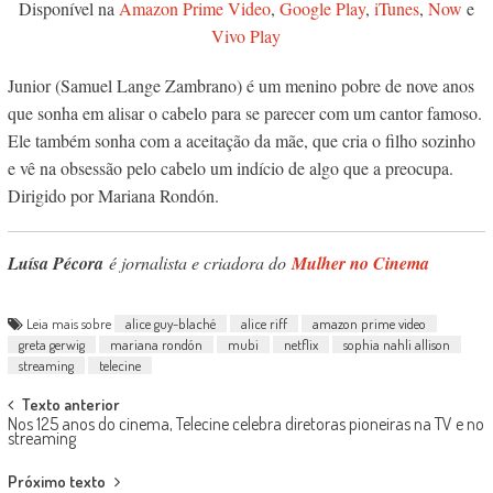
Disponível na
Amazon Prime Video
,
Google Play
,
iTunes
,
Now
e
Vivo Play
Junior (Samuel Lange Zambrano) é um menino pobre de nove anos
que sonha em alisar o cabelo para se parecer com um cantor famoso.
Ele também sonha com a aceitação da mãe, que cria o filho sozinho
e vê na obsessão pelo cabelo um indício de algo que a preocupa.
Dirigido por Mariana Rondón.
Luísa Pécora
é jornalista e criadora do
Mulher no Cinema
Leia mais sobre
alice guy-blaché
alice riff
amazon prime video
greta gerwig
mariana rondón
mubi
netflix
sophia nahli allison
streaming
telecine
Post
Texto anterior
Nos 125 anos do cinema, Telecine celebra diretoras pioneiras na TV e no
navigation
streaming
Próximo texto