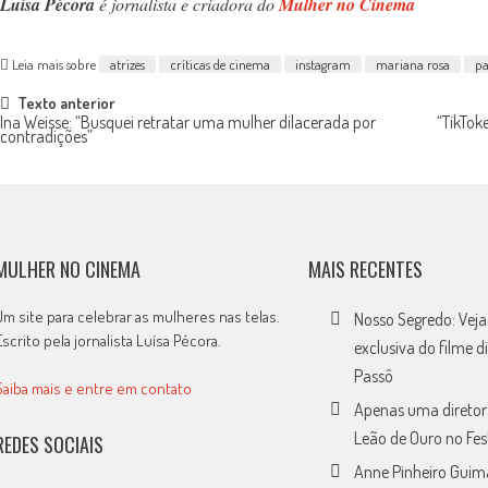
Luísa Pécora
é jornalista e criadora do
Mulher no Cinema
Leia mais sobre
atrizes
críticas de cinema
instagram
mariana rosa
pa
Post
Texto anterior
Ina Weisse: “Busquei retratar uma mulher dilacerada por
“TikTok
contradições”
navigation
MULHER NO CINEMA
MAIS RECENTES
Um site para celebrar as mulheres nas telas.
Nosso Segredo: Vej
Escrito pela jornalista Luísa Pécora.
exclusiva do filme d
Passô
Saiba mais e entre em contato
Apenas uma diretor
Leão de Ouro no Fes
REDES SOCIAIS
Anne Pinheiro Guim