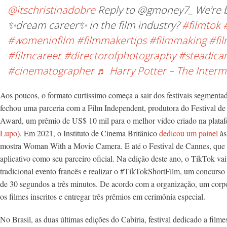
@itschristinadobre
Reply to @gmoney7_ We’re b
✨dream career✨ in the film industry?
#filmtok
#womeninfilm
#filmmakertips
#filmmaking
#fi
#filmcareer
#directorofphotography
#steadic
#cinematographer
♬ Harry Potter – The Inter
Aos poucos, o formato curtíssimo começa a sair dos festivais segmenta
fechou uma parceria com a Film Independent, produtora do Festival de
Award, um prêmio de US$ 10 mil para o melhor vídeo criado na platafo
Lupo
). Em 2021, o Instituto de Cinema Britânico
dedicou um painel
às
mostra Woman With a Movie Camera. E até o Festival de Cannes, que um
aplicativo como seu parceiro oficial. Na edição deste ano, o TikTok vai
tradicional evento francês e realizar o #TikTokShortFilm, um concurso
de 30 segundos a três minutos. De acordo com a organização, um corpo 
os filmes inscritos e entregar três prêmios em cerimônia especial.
No
Brasil, as duas últimas edições do Cabíria, festival dedicado a film