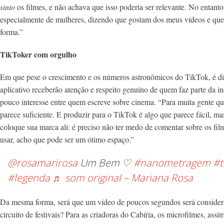
sinto
os filmes, e não achava que isso poderia ser relevante. No entan
especialmente de mulheres, dizendo que gostam dos meus vídeos e que
forma.”
TikToker com orgulho
Em que pese o crescimento e os números astronômicos do TikTok, é difíc
aplicativo receberão atenção e respeito genuíno de quem faz parte da in
pouco interesse entre quem escreve sobre cinema. “Para muita gente qu
parece suficiente. E produzir para o TikTok é algo que parece fácil, m
coloque sua marca ali: é preciso não ter medo de comentar sobre os f
usar, acho que pode ser um ótimo espaço.”
@rosamarirosa
Um Bem ♡
#nanometragem
#t
#legenda
♬ som original – Mariana Rosa
Da mesma forma, será que um vídeo de poucos segundos será conside
circuito de festivais? Para as criadoras do Cabíria, os microfilmes, as