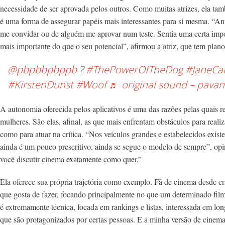
necessidade de ser aprovada pelos outros. Como muitas atrizes, ela ta
é uma forma de assegurar papéis mais interessantes para si mesma.
“Ant
me convidar ou de alguém me aprovar num teste. Sentia uma certa impo
mais importante do que o seu potencial”, afirmou a atriz, que tem plan
@pbpbbpbppb
?
#ThePowerOfTheDog
#JaneCa
#KirstenDunst
#Woof
♬ original sound – pavan
A autonomia oferecida pelos aplicativos é uma das razões pelas quais 
mulheres. São elas, afinal, as que mais enfrentam obstáculos para realiz
como para atuar na crítica. “Nos veículos grandes e estabelecidos exist
ainda é um pouco prescritivo, ainda se segue o modelo de sempre”, op
você discutir cinema exatamente como quer.”
Ela oferece sua própria trajetória como exemplo. Fã de cinema desde cri
que gosta de fazer, focando principalmente no que um determinado film
é extremamente técnica, focada em rankings e listas, interessada em lo
que são protagonizados por certas pessoas. E a minha versão de cinema