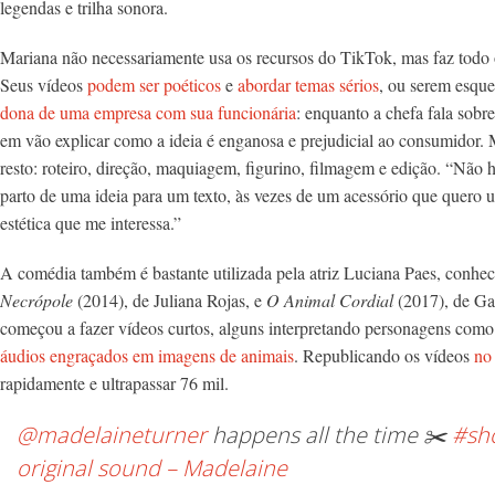
legendas e trilha sonora.
Mariana não necessariamente usa os recursos do TikTok, mas faz todo o
Seus vídeos
podem ser poéticos
e
abordar temas sérios
, ou serem esqu
dona de uma empresa com sua funcionária
: enquanto a chefa fala sobr
em vão explicar como a ideia é enganosa e prejudicial ao consumidor. M
resto: roteiro, direção, maquiagem, figurino, filmagem e edição. “Não 
parto de uma ideia para um texto, às vezes de um acessório que quero
estética que me interessa.”
A comédia também é bastante utilizada pela atriz Luciana Paes, conhe
Necrópole
(2014), de Juliana Rojas, e
O Animal Cordial
(2017), de Ga
começou a fazer vídeos curtos, alguns interpretando personagens com
áudios engraçados em imagens de animais
. Republicando os vídeos
no
rapidamente e ultrapassar 76 mil.
@madelaineturner
happens all the time ✂️
#sho
original sound – Madelaine