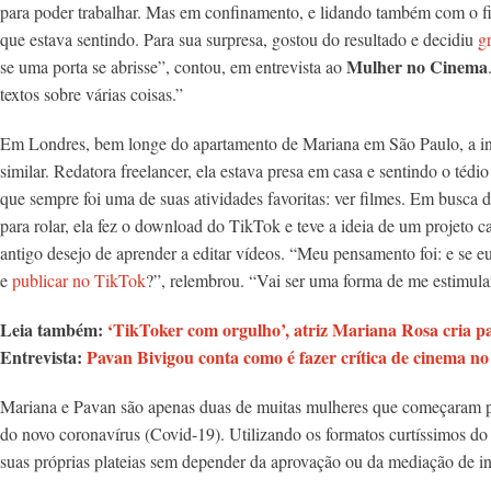
para poder trabalhar. Mas em confinamento, e lidando também com o fi
que estava sentindo. Para sua surpresa, gostou do resultado e decidiu
g
Mulher no Cinema
se uma porta se abrisse”, contou, em entrevista ao
textos sobre várias coisas.”
Em Londres, bem longe do apartamento de Mariana em São Paulo, a in
similar. Redatora freelancer, ela estava presa em casa e sentindo o tédio
que sempre foi uma de suas atividades favoritas: ver filmes. Em busca d
para rolar, ela fez o download do TikTok e teve a ideia de um projeto 
antigo desejo de aprender a editar vídeos. “Meu pensamento foi: e se eu
e
publicar no TikTok
?”, relembrou. “Vai ser uma forma de me estimular
Leia também:
‘TikToker com orgulho’, atriz Mariana Rosa cria p
Entrevista:
Pavan Bivigou conta como é fazer crítica de cinema n
Mariana e Pavan são apenas duas de muitas mulheres que começaram pr
do novo coronavírus (Covid-19). Utilizando os formatos curtíssimos d
suas próprias plateias sem depender da aprovação ou da mediação de ins