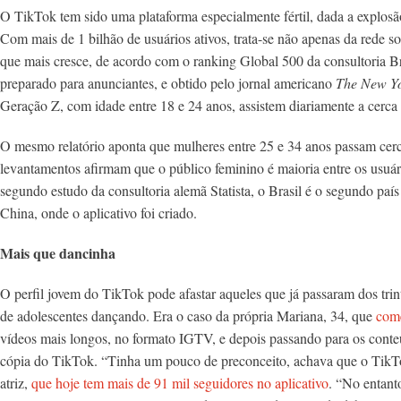
O TikTok tem sido uma plataforma especialmente fértil, dada a explosã
Com mais de 1 bilhão de usuários ativos, trata-se não apenas da rede
que mais cresce, de acordo com o ranking Global 500 da consultoria B
preparado para anunciantes, e obtido pelo jornal americano
The New Yo
Geração Z, com idade entre 18 e 24 anos, assistem diariamente a cerca
O mesmo relatório aponta que mulheres entre 25 e 34 anos passam cerc
levantamentos afirmam que o público feminino é maioria entre os usuári
segundo estudo da consultoria alemã Statista, o Brasil é o segundo pa
China, onde o aplicativo foi criado.
Mais que dancinha
O perfil jovem do TikTok pode afastar aqueles que já passaram dos trin
de adolescentes dançando. Era o caso da própria Mariana, 34, que
come
vídeos mais longos, no formato IGTV, e depois passando para os cont
cópia do TikTok. “Tinha um pouco de preconceito, achava que o TikTok
atriz,
que hoje tem mais de 91 mil seguidores no aplicativo
. “No entan