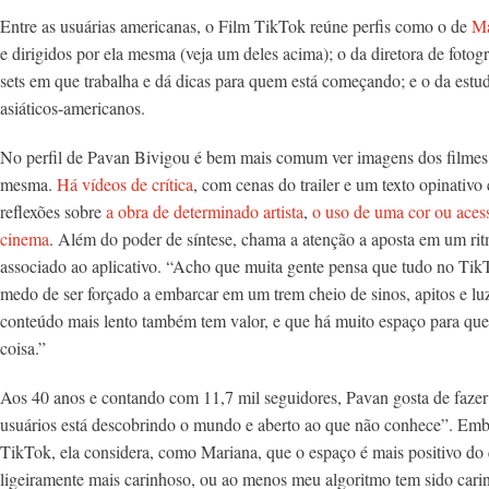
Entre as usuárias americanas, o Film TikTok reúne perfis como o de
Ma
e dirigidos por ela mesma (veja um deles acima); o da diretora de fotog
sets em que trabalha e dá dicas para quem está começando; e o da estu
asiáticos-americanos.
No perfil de Pavan Bivigou é bem mais comum ver imagens dos filmes 
mesma.
Há vídeos de crítica
, com cenas do trailer e um texto opinativo 
reflexões sobre
a obra de determinado artista
,
o uso de uma cor ou aces
cinema
. Além do poder de síntese, chama a atenção a aposta em um rit
associado ao aplicativo. “Acho que muita gente pensa que tudo no TikT
medo de ser forçado a embarcar em um trem cheio de sinos, apitos e lu
conteúdo mais lento também tem valor, e que há muito espaço para qu
coisa.”
Aos 40 anos e contando com 11,7 mil seguidores, Pavan gosta de fazer 
usuários está descobrindo o mundo e aberto ao que não conhece”. Emb
TikTok, ela considera, como Mariana, que o espaço é mais positivo do 
ligeiramente mais carinhoso, ou ao menos meu algoritmo tem sido car