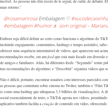
incrível. As pessoas não têm receio de te seguir, de curtir, de debater
mais retorno.”
@rosamarirosa
Embalagem ♡
#sucodecaixinh
#embalagem
#humor
♬ som original – Marian
Embora seja difícil definir ao certo como funciona o algoritmo do TikT
incluindo engajamento, comentários, hashtags e tempo assistido), sabe-s
oferecer uma sequência interminável de vídeos, que aparecem um acima
recomendações recebe, em um
feed
que está mais focado em diversão e
de amigos e familiares. Aliás, há diferentes feeds: “Seguindo” reúne p
traz recomendações do algoritmo; e “Descobrir” organiza vídeos que us
Não é difícil, portanto, encontrar usuários com interesses parecidos c
as pessoas que comentam sobre cinema no Twitter, também o “Film T
(e como uma hashtag que ultrapassa 3,3 bilhões de visualizações). A di
social essencialmente de texto, o TikTok aposta nos vídeos, permitindo 
aplicativo também facilita a
criação
de conteúdo em vídeo, oferecendo fe