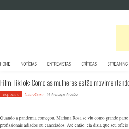
Mulher no Cinema
O site que celebra o trabalho das mulheres nas telas
HOME
NOTÍCIAS
ENTREVISTAS
CRÍTICAS
STREAMING
Film TikTok: Como as mulheres estão movimentando
especiais
Luísa Pécora
-
21 de março de 2022
Quando a pandemia começou, Mariana Rosa se viu como grande parte 
profissionais adiados ou cancelados. Até então, ela dizia que seu ofício