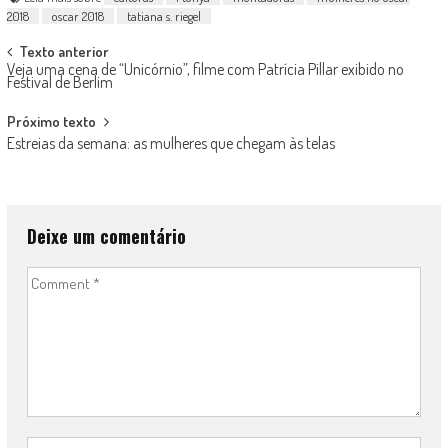
2018
oscar 2018
tatiana s. riegel
Post
Texto anterior
Veja uma cena de “Unicórnio”, filme com Patrícia Pillar exibido no
navigation
Festival de Berlim
Próximo texto
Estreias da semana: as mulheres que chegam às telas
Deixe um comentário