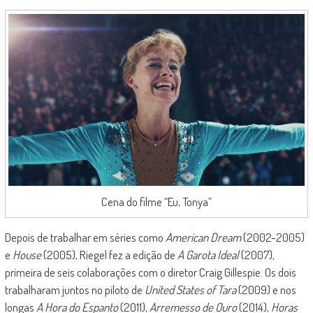
Cena do filme “Eu, Tonya”
Depois de trabalhar em séries como
American Dream
(2002-2005)
e
House
(2005), Riegel fez a edição de
A Garota Ideal
(2007),
primeira de seis colaborações com o diretor Craig Gillespie. Os dois
trabalharam juntos no piloto de
United States of Tara
(2009) e nos
longas
A Hora do Espanto
(2011),
Arremesso de Ouro
(2014),
Horas