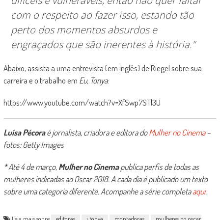
difíceis e vulneráveis, então não quer faltar
com o respeito ao fazer isso, estando tão
perto dos momentos absurdos e
engraçados que são inerentes à história.”
Abaixo, assista a uma entrevista (em inglês) de Riegel sobre sua
carreira e o trabalho em
Eu, Tonya
:
https://www.youtube.com/watch?v=XfSwp7STl3U
Luísa Pécora
é jornalista, criadora e editora do
Mulher no Cinema
–
fotos: Getty Images
* Até 4 de março,
Mulher no Cinema
publica perfis de todas as
mulheres indicadas ao Oscar 2018. A cada dia é publicado um texto
sobre uma categoria diferente. Acompanhe a série completa
aqui
.
Leia mais sobre
editoras
i tonya
montadoras
mulheres no oscar