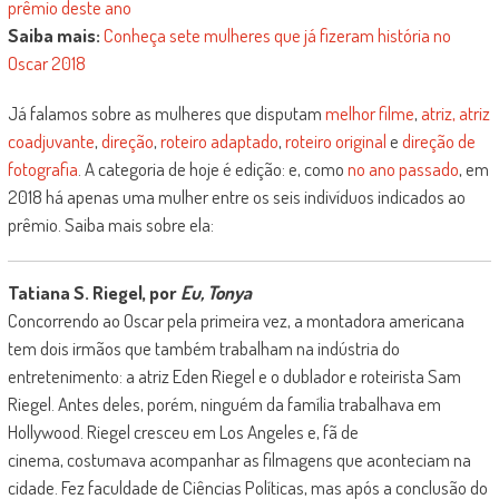
prêmio deste ano
Saiba mais:
Conheça sete mulheres que já fizeram história no
Oscar 2018
Já falamos sobre as mulheres que disputam
melhor filme
,
atriz,
atriz
coadjuvante
,
direção
,
roteiro adaptado
,
roteiro original
e
direção de
fotografia
. A categoria de hoje é edição: e, como
no ano passado
, em
2018 há apenas uma mulher entre os seis indivíduos indicados ao
prêmio. Saiba mais sobre ela:
Tatiana S. Riegel, por
Eu, Tonya
Concorrendo ao Oscar pela primeira vez, a montadora americana
tem dois irmãos que também trabalham na indústria do
entretenimento: a atriz Eden Riegel e o dublador e roteirista Sam
Riegel. Antes deles, porém, ninguém da família trabalhava em
Hollywood. Riegel cresceu em Los Angeles e, fã de
cinema, costumava acompanhar as filmagens que aconteciam na
cidade. Fez faculdade de Ciências Políticas, mas após a conclusão do