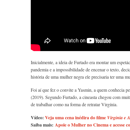
Inicialmente, a ideia de Furtado era montar um espetá
pandemia e a impossibilidade de encenar o texto, deci
história de uma mulher negra ele precisaria ter uma m
Foi aí que fez o convite a Yasmin, a quem conhecia p
(2019). Segundo Furtado, a cineasta chegou com muita
de trabalhar como na forma de retratar Virgínia.
Vídeo:
Veja uma cena inédira do filme
Virgínia e 
Saiba mais:
Apoie o Mulher no Cinema e acesse co