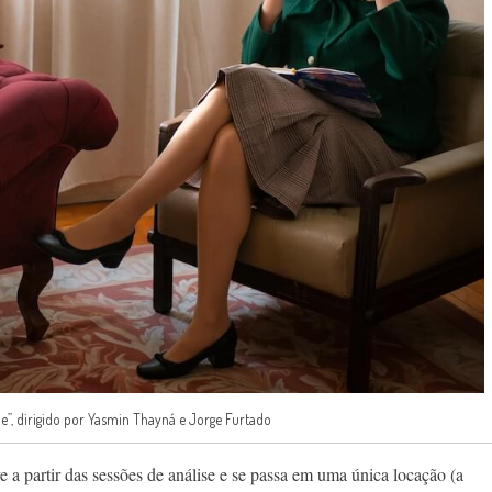
de”, dirigido por Yasmin Thayná e Jorge Furtado
 a partir das sessões de análise e se passa em uma única locação (a