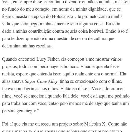
Veja, eu sempre disse, e continuo dizendo: eu não sou judia, mas sei,
no fundo do meu coração, em nome da minha dignidade, que se
fosse cineasta na época do Holocausto…te prometo com a minha
vida, que teria pego minha câmera e feito alguma coisa. Eu teria
dado a minha contribuição contra aquela coisa horrível. Então isso é
para te dizer que não é uma questão de cor ou de cultura que
determina minhas escolhas.
Quando encontrei Lucy Fisher, ela começou a me mostrar vários
projetos, todos com personagens brancos. E não é que ela fosse
racista, espero que entenda isso: aquilo realmente era o normal. Ela
aliás amava
Sugar Cane Alley
, tinha se emocionado com o filme,
ficava com lágrimas nos olhos. Então eu disse: “Você adorou meu
filme, você se emociona quando fala dele, você está aqui me pedindo
para trabalhar com você, então pelo menos me dê algo que tenha um
personagem negro.”
Foi aí que ela me ofereceu um projeto sobre Malcolm X. Como não
queria magoá-la, disse apenas que achava que era um projeto tão