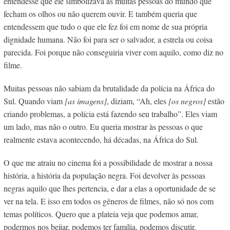
entendesse que ele simbolizava as muitas pessoas do mundo que
fecham os olhos ou não querem ouvir. E também queria que
entendessem que tudo o que ele fez foi em nome de sua própria
dignidade humana. Não foi para ser o salvador, a estrela ou coisa
parecida. Foi porque não conseguiria viver com aquilo, como diz no
filme.
Muitas pessoas não sabiam da brutalidade da polícia na África do
Sul. Quando viam
[as imagens]
, diziam, “Ah, eles
[os negros]
estão
criando problemas, a polícia está fazendo seu trabalho”. Eles viam
um lado, mas não o outro. Eu queria mostrar às pessoas o que
realmente estava acontecendo, há décadas, na África do Sul.
O que me atraiu no cinema foi a possibilidade de mostrar a nossa
história, a história da população negra. Foi devolver às pessoas
negras aquilo que lhes pertencia, e dar a elas a oportunidade de se
ver na tela. E isso em todos os gêneros de filmes, não só nos com
temas políticos. Quero que a plateia veja que podemos amar,
podermos nos beijar, podemos ter família, podemos discutir,