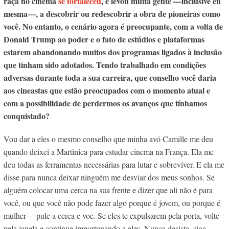
raça no cinema
se fortaleceu
, e levou muita gente —inclusive eu
mesma—, a descobrir ou redescobrir a obra de pioneiras como
você. No entanto, o cenário agora é preocupante, com a volta de
Donald Trump ao poder e o fato de estúdios e plataformas
estarem abandonando muitos dos programas ligados à inclusão
que tinham sido adotados. Tendo trabalhado em condições
adversas durante toda a sua carreira, que conselho você daria
aos cineastas que estão preocupados com o momento atual e
com a possibilidade de perdermos os avanços que tínhamos
conquistado?
Vou dar a eles o mesmo conselho que minha avó Camille me deu
quando deixei a Martinica para estudar cinema na França. Ela me
deu todas as ferramentas necessárias para lutar e sobreviver. E ela me
disse para nunca deixar ninguém me desviar dos meus sonhos. Se
alguém colocar uma cerca na sua frente e dizer que ali não é para
você, ou que você não pode fazer algo porque é jovem, ou porque é
mulher —pule a cerca e voe. Se eles te expulsarem pela porta, volte
pela janela e continue importunando a eles. Nunca desista, siga