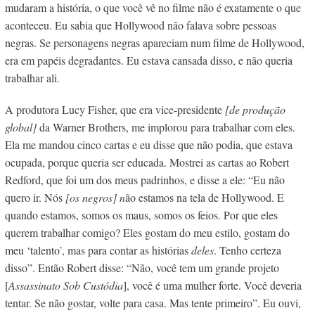
mudaram a história, o que você vê no filme não é exatamente o que
aconteceu. Eu sabia que Hollywood não falava sobre pessoas
negras. Se personagens negras apareciam num filme de Hollywood,
era em papéis degradantes. Eu estava cansada disso, e não queria
trabalhar ali.
A produtora Lucy Fisher, que era vice-presidente
[de produção
global]
da Warner Brothers, me implorou para trabalhar com eles.
Ela me mandou cinco cartas e eu disse que não podia, que estava
ocupada, porque queria ser educada. Mostrei as cartas ao Robert
Redford, que foi um dos meus padrinhos, e disse a ele: “Eu não
quero ir. Nós
[os negros] n
ão estamos na tela de Hollywood. E
quando estamos, somos os maus, somos os feios. Por que eles
querem trabalhar comigo? Eles gostam do meu estilo, gostam do
meu ‘talento’, mas para contar as histórias
deles
. Tenho certeza
disso”. Então Robert disse: “Não, você tem um grande projeto
[
Assassinato Sob Custódia
], você é uma mulher forte. Você deveria
tentar. Se não gostar, volte para casa. Mas tente primeiro”. Eu o
uvi,