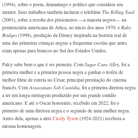
(1994), sobre o poeta, dramaturgo e político que considera seu
mentor. Seus trabalhos também incluem o telefilme
The Killing Yard
(2001), sobre a revolta dos prisioneiros —a maioria negros— na
penitenciária americana de Attica, no início dos anos 1970; e
Ruby
Bridges
(1998), produção da Disney inspirada na história real de
uma das primeiras crianças negras a frequentar escolas que antes
eram apenas para brancos no Sul dos Estados Unidos.
Palcy sabe bem o que é ser pioneira. Com
Sugar Cane Alle
y, foi a
primeira mulher e a primeira pessoa negra a ganhar o troféu de
melhor filme de estreia no César, principal premiação do cinema
francês. Com
Assassinato Sob Custódia,
foi a primeira diretora negra
a ter um longa-metragem produzido por um grande estúdio
americano. E até o Oscar honorário, recebido em 2022, foi o
primeiro de uma diretora negra e o segundo de uma mulher negra.
Antes dela, apenas a atriz
Cicely Tyson
(1924-2021) recebera a
mesma homenagem.