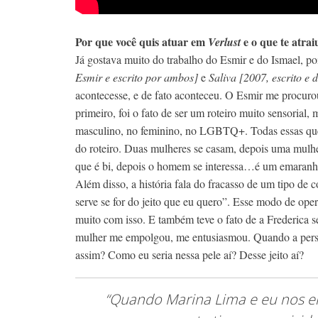
Por que você quis atuar em
e o que te atrai
Verlust
Já gostava muito do trabalho do Esmir e do Ismael, poi
Esmir e escrito por ambos]
e
Saliva [2007, escrito e 
acontecesse, e de fato aconteceu. O Esmir me procurou
primeiro, foi o fato de ser um roteiro muito sensorial,
masculino, no feminino, no LGBTQ+. Todas essas quest
do roteiro. Duas mulheres se casam, depois uma mulhe
que é bi, depois o homem se interessa…é um emaranha
Além disso, a história fala do fracasso de um tipo de
serve se for do jeito que eu quero”. Esse modo de oper
muito com isso. E também teve o fato de a Frederica 
mulher me empolgou, me entusiasmou. Quando a perso
assim? Como eu seria nessa pele aí? Desse jeito aí?
“Quando Marina Lima e eu nos en