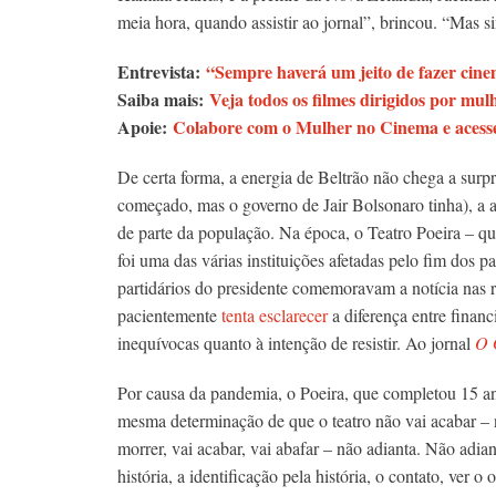
meia hora, quando assistir ao jornal”, brincou. “Mas s
Entrevista:
“Sempre haverá um jeito de fazer cin
Saiba mais:
Veja todos os filmes dirigidos por mu
Apoie:
Colabore com o Mulher no Cinema e acesse
De certa forma, a energia de Beltrão não chega a sur
começado, mas o governo de Jair Bolsonaro tinha), a at
de parte da população. Na época, o Teatro Poeira – q
foi uma das várias instituições afetadas pelo fim dos p
partidários do presidente comemoravam a notícia nas r
pacientemente
tenta esclarecer
a
diferença entre fina
inequívocas quanto à intenção de resistir. Ao jornal
O 
Por causa da pandemia, o Poeira, que completou 15 a
mesma determinação de que o teatro não vai acabar – n
morrer, vai acabar, vai abafar – não adianta. Não ad
história, a identificação pela história, o contato, ver o 