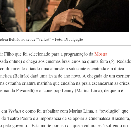
Andrea Beltrão no set de “Verlust” – Foto: Divulgação
mir Filho que foi selecionado para a programação da
Mostra
izada online) e chega aos cinemas brasileiros na quinta-feira (5).
Rodad
 confinamento criando uma atmosfera sufocante e centrada em única
ancisca (Beltrão) dará uma festa de ano novo. A chegada de um escritor
a estranha criatura marinha que encalha na praia escancaram as crises
(Fernanda Pavanelli) e o ícone pop Lenny (Marina Lima), de quem é
iu em
Verlust
e como foi trabalhar com Marina Lima, a “revolução” que
 do Teatro Poeira e a importância de se apoiar a Cinemateca Brasileira,
do pelo governo.
“Esta morte por asfixia que a cultura está sofrendo no