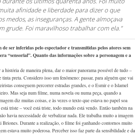
o durante os últimos quarenta anos. Foi muito
muita afinidade e liberdade para dizer o que
os medos, as inseguranças. A gente almoçava
um grude. Foi maravilhoso trabalhar com ela.”
m de ser inferidas pelo espectador e transmitidas pelos atores sem
 era “sensorial”. Quanto das informações sobre a personagem e a
 a história de maneira plena, dar o maior panorama possível de tudo –
 tinta preta. Considero isso um fenômeno: passar, para alguém que vai
teiristas conseguem percorrer estradas grandes, e o Esmir e o Islamel
roteiro. Mas seja num filme, numa novela ou numa peça, quando a
 imagem diz muitas coisas, e às vezes o texto que estava no papel soa
 está triste – você está triste, todo mundo está vendo. Então também na
não havia necessidade de verbalizar nada. Ele trabalha muito a imagem
ti Briones. Durante a realização, o filme foi ganhando contornos muito
gem estava muito poderosa. Perceber isso faz parte da sensibilidade e da