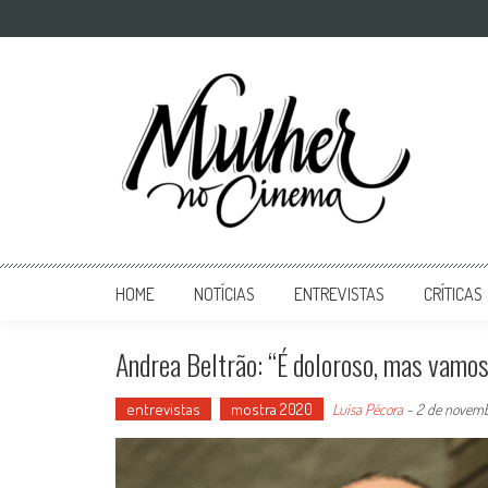
Mulher no Cinema
O site que celebra o trabalho das mulheres nas telas
HOME
NOTÍCIAS
ENTREVISTAS
CRÍTICAS
Andrea Beltrão: “É doloroso, mas vamos r
entrevistas
mostra 2020
Luísa Pécora
-
2 de novemb