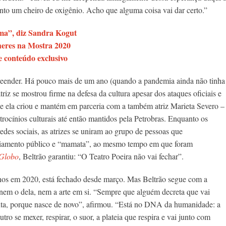
into um cheiro de oxigênio. Acho que alguma coisa vai dar certo.”
ema”, diz Sandra Kogut
lheres na Mostra 2020
 conteúdo exclusivo
preender. Há pouco mais de um ano (quando a pandemia ainda não tinha
riz se mostrou firme na defesa da cultura apesar dos ataques oficiais e
ue ela criou e mantém em parceria com a também atriz Marieta Severo –
atrocínios culturais até então mantidos pela Petrobras.
Enquanto os
edes sociais, as atrizes se uniram ao grupo de pessoas que
nciamento público e “mamata”, ao mesmo tempo em que foram
Globo
, Beltrão garantiu: “O Teatro Poeira não vai fechar”.
nos em 2020, está fechado desde março. Mas Beltrão segue com a
em o dela, nem a arte em si. “
Sempre que alguém decreta que vai
ianta, porque nasce de novo”, afirmou. “Está no DNA da humanidade: a
outro se mexer, respirar, o suor, a plateia que respira e vai junto com