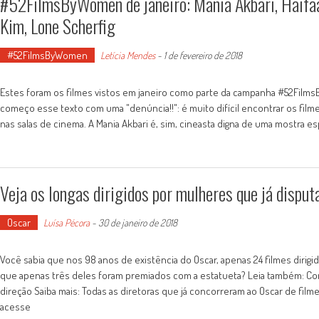
#52FilmsByWomen de janeiro: Mania Akbari, Haifaa
Kim, Lone Scherfig
#52FilmsByWomen
Letícia Mendes
-
1 de fevereiro de 2018
Estes foram os filmes vistos em janeiro como parte da campanha #52FilmsB
começo esse texto com uma "denúncia!!": é muito difícil encontrar os filmes
nas salas de cinema. A Mania Akbari é, sim, cineasta digna de uma mostra esp
Veja os longas dirigidos por mulheres que já dispu
Oscar
Luísa Pécora
-
30 de janeiro de 2018
Você sabia que nos 98 anos de existência do Oscar, apenas 24 filmes dirigi
que apenas três deles foram premiados com a estatueta? Leia também: Con
direção Saiba mais: Todas as diretoras que já concorreram ao Oscar de fil
acesse