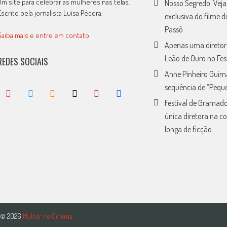
Um site para celebrar as mulheres nas telas.
Nosso Segredo: Vej
Escrito pela jornalista Luísa Pécora.
exclusiva do filme d
Passô
Saiba mais e entre em contato
Apenas uma diretor
Leão de Ouro no Fes
REDES SOCIAIS
Anne Pinheiro Guim
sequência de “Peque
Festival de Gramado
única diretora na c
longa de ficção
© 2026
Mulher no Cinema