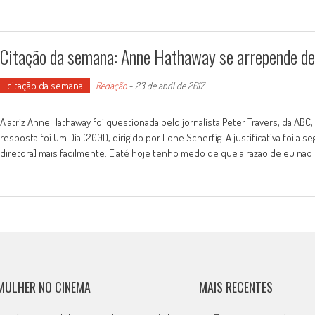
Citação da semana: Anne Hathaway se arrepende de 
citação da semana
Redação
-
23 de abril de 2017
A atriz Anne Hathaway foi questionada pelo jornalista Peter Travers, da ABC,
resposta foi Um Dia (2001), dirigido por Lone Scherfig. A justificativa foi a
diretora] mais facilmente. E até hoje tenho medo de que a razão de eu não
MULHER NO CINEMA
MAIS RECENTES