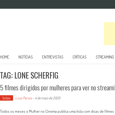
Mulher no Cinema
O site que celebra o trabalho das mulheres nas telas
HOME
NOTÍCIAS
ENTREVISTAS
CRÍTICAS
STREAMING
TAG: LONE SCHERFIG
5 filmes dirigidos por mulheres para ver no strea
listas
Luísa Pécora
-
4 de maio de 2020
Todos os meses o Mulher no Cinema publica uma lista com dicas de filmes d