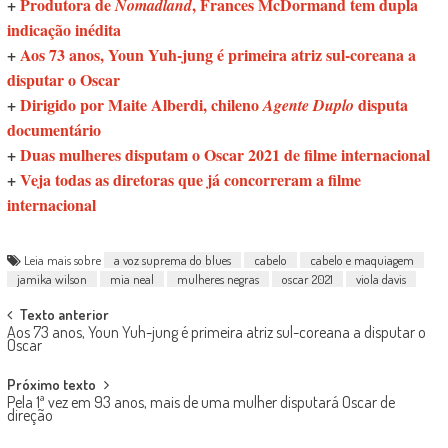
+
Produtora de
, Frances McDormand tem dupla
Nomadland
indicação inédita
+
Aos 73 anos, Youn Yuh-jung é primeira atriz sul-coreana a
disputar o Oscar
+
Dirigido por Maite Alberdi, chileno
disputa
Agente Duplo
documentário
+
Duas mulheres disputam o Oscar 2021 de filme internacional
+
Veja todas as diretoras que já concorreram a filme
internacional
Leia mais sobre
a voz suprema do blues
cabelo
cabelo e maquiagem
jamika wilson
mia neal
mulheres negras
oscar 2021
viola davis
Post
Texto anterior
Aos 73 anos, Youn Yuh-jung é primeira atriz sul-coreana a disputar o
navigation
Oscar
Próximo texto
Pela 1ª vez em 93 anos, mais de uma mulher disputará Oscar de
direção