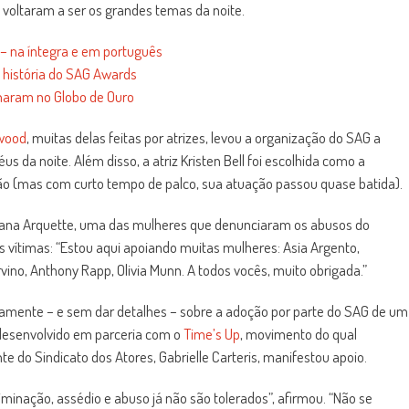
 voltaram a ser os grandes temas da noite.
 – na íntegra e em português
 história do SAG Awards
haram no Globo de Ouro
ywood
, muitas delas feitas por atrizes, levou a organização do SAG a
us da noite. Além disso, a atriz Kristen Bell foi escolhida como a
ão (mas com curto tempo de palco, sua atuação passou quase batida).
osana Arquette, uma das mulheres que denunciaram os abusos do
as vítimas: “Estou aqui apoiando muitas mulheres: Asia Argento,
vino, Anthony Rapp, Olivia Munn. A todos vocês, muito obrigada.”
idamente – e sem dar detalhes – sobre a adoção por parte do SAG de um
 desenvolvido em parceria com o
Time’s Up
, movimento do qual
e do Sindicato dos Atores, Gabrielle Carteris, manifestou apoio.
inação, assédio e abuso já não são tolerados”, afirmou. “Não se