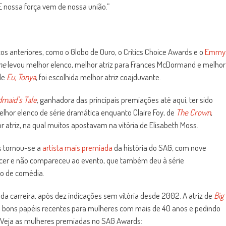
nossa força vem de nossa união.”
 anteriores, como o Globo de Ouro, o Critics Choice Awards e o
Emmy
me
levou melhor elenco, melhor atriz para Frances McDormand e melhor
de
Eu, Tonya
, foi escolhida melhor atriz coajduvante.
maid’s Tale
, ganhadora das principais premiações até aqui, ter sido
lhor elenco de série dramática enquanto Claire Foy, de
The Crown
,
 atriz, na qual muitos apostavam na vitória de Elisabeth Moss.
us tornou-se a
artista mais premiada
da história do SAG, com nove
âncer e não compareceu ao evento, que também deu à série
co de comédia.
a carreira, após dez indicações sem vitória desde 2002. A atriz de
Big
 bons papéis recentes para mulheres com mais de 40 anos e pedindo
s. Veja as mulheres premiadas no SAG Awards: