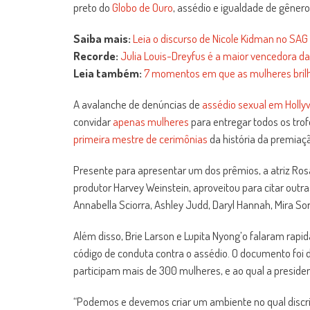
preto do
Globo de Ouro
, assédio e igualdade de gênero
Saiba mais:
Leia o discurso de Nicole Kidman no SAG
Recorde:
Julia Louis-Dreyfus é a maior vencedora da
Leia também:
7 momentos em que as mulheres bril
A avalanche de denúncias de
assédio sexual em Holl
convidar
apenas mulheres
para entregar todos os trofé
primeira mestre de cerimônias
da história da premiaç
Presente para apresentar um dos prêmios, a atriz R
produtor Harvey Weinstein, aproveitou para citar outr
Annabella Sciorra, Ashley Judd, Daryl Hannah, Mira Sor
Além disso, Brie Larson e Lupita Nyong’o falaram rap
código de conduta contra o assédio. O documento foi
participam mais de 300 mulheres, e ao qual a president
“Podemos e devemos criar um ambiente no qual discrim