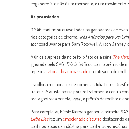
enganem: isto não é um momento, é um movimento. E 
As premiadas
O SAG confirmou quase todos os ganhadores de eventos
Nas categorias de cinema,
Três Anúncios para um Cri
ator coadjuvante para Sam Rockwell. Allison Janney, 
A única surpresa da noite foi o fato de a série
The Hand
ignorada pelo SAG.
This Is Us
ficou com o prêmio de me
repetiu a
vitória do ano passado
na categoria de melhor
Escolhida melhor atriz de comédia, Julia Louis-Dreyf
troféus. A artista passa por um tratamento contra c
protagonizada por ela,
Veep
, o prêmio de melhor elen
Para completar, Nicole Kidman ganhou o primeiro SAG d
Little Lies
fez um
emocionado discurso
destacando os
contínuo apoio da indústria para contar suas história