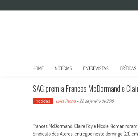
Mulher no Cinema
O site que celebra o trabalho das mulheres nas telas
HOME
NOTÍCIAS
ENTREVISTAS
CRÍTICAS
SAG premia Frances McDormand e Clair
notícias
Luísa Pécora
-
22 de janeiro de 2018
Frances McDormand, Claire Foy e Nicole Kidman foram
Sindicato dos Atores, entregue neste domingo (21) em