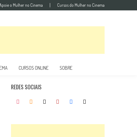
Apoie o Mulher no Cinema
Cursos do Mulher no Cinema
NEMA
CURSOS ONLINE
SOBRE
REDES SOCIAIS