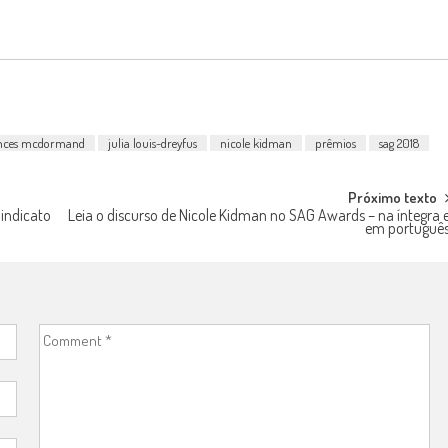
nces mcdormand
julia louis-dreyfus
nicole kidman
prêmios
sag 2018
Próximo texto
indicato
Leia o discurso de Nicole Kidman no SAG Awards – na íntegra 
em portuguê