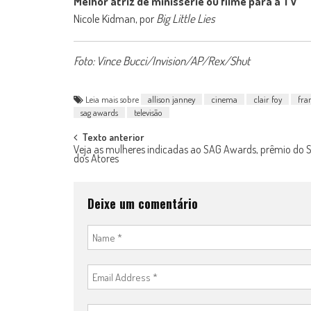
Melhor atriz de minissérie ou filme para a TV
Nicole Kidman, por
Big Little Lies
Foto: Vince Bucci/Invision/AP/Rex/Shut
Leia mais sobre
allison janney
cinema
clair foy
fra
sag awards
televisão
Post
Texto anterior
Veja as mulheres indicadas ao SAG Awards, prêmio do S
dos Atores
navigation
Deixe um comentário