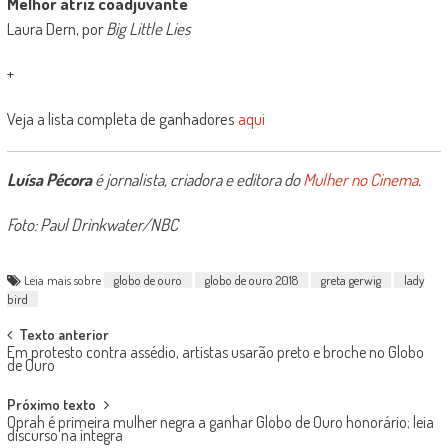
Melhor atriz coadjuvante
Laura Dern, por
Big Little Lies
+
Veja a lista completa de ganhadores
aqui
Luísa Pécora
é jornalista, criadora e editora do
Mulher no Cinema
.
Foto: Paul Drinkwater/NBC
Leia mais sobre
globo de ouro
globo de ouro 2018
greta gerwig
lady
bird
Post
Texto anterior
Em protesto contra assédio, artistas usarão preto e broche no Globo
navigation
de Ouro
Próximo texto
Oprah é primeira mulher negra a ganhar Globo de Ouro honorário; leia
discurso na íntegra