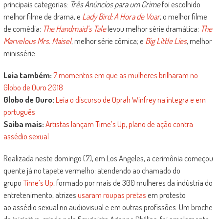
principais categorias:
Três Anúncios para um Crime
foi escolhido
melhor filme de drama, e
Lady Bird: A Hora de Voar
, o melhor filme
de comédia;
The Handmaid’s Tale
levou melhor série dramática;
The
Marvelous Mrs. Maisel
, melhor série cômica; e
Big Little Lies
, melhor
minissérie.
Leia também:
7 momentos em que as mulheres brilharam no
Globo de Ouro 2018
Globo de Ouro:
Leia o discurso de Oprah Winfrey na íntegra e em
português
Saiba mais:
Artistas lançam Time’s Up, plano de ação contra
assédio sexual
Realizada neste domingo (7), em Los Angeles, a cerimônia começou
quente já no tapete vermelho: atendendo ao chamado do
grupo
Time’s Up
, formado por mais de 300 mulheres da indústria do
entretenimento, atrizes
usaram roupas pretas
em protesto
ao assédio sexual no audiovisual e em outras profissões. Um broche