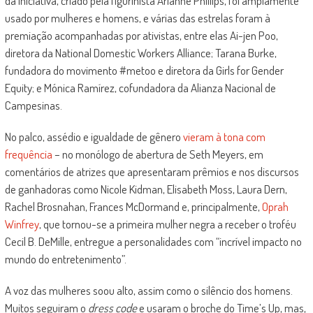
da iniciativa, criado pela figurinista Arianne Phillips, foi amplamente
usado por mulheres e homens, e várias das estrelas foram à
premiação acompanhadas por ativistas, entre elas Ai-jen Poo,
diretora da National Domestic Workers Alliance; Tarana Burke,
fundadora do movimento #metoo e diretora da Girls for Gender
Equity; e Mónica Ramírez, cofundadora da Alianza Nacional de
Campesinas.
No palco, assédio e igualdade de gênero
vieram à tona com
frequência
– no monólogo de abertura de Seth Meyers, em
comentários de atrizes que apresentaram prêmios e nos discursos
de ganhadoras como Nicole Kidman, Elisabeth Moss, Laura Dern,
Rachel Brosnahan, Frances McDormand e, principalmente,
Oprah
Winfrey
, que tornou-se a primeira mulher negra a receber o troféu
Cecil B. DeMille, entregue a personalidades com “incrível impacto no
mundo do entretenimento”.
A voz das mulheres soou alto, assim como o silêncio dos homens.
Muitos seguiram o
dress code
e usaram o broche do Time’s Up, mas,