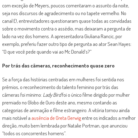
com exceção de Meyers, poucos comentaram o assunto da noite,
seja nos discursos de agradecimento ou no tapete vermelho. No
canal E!, entrevistadores questionaram quase todas as convidadas
sobre o movimento contra o assédio, mas deixaram a pergunta de
lado na vez dos homens. A apresentadora Giuliana Rancic, por
exemplo, preferiu fazer outro tipo de pergunta ao ator Sean Hayes:
“O que você pede quando vai ao Mc Donald’s?”
Por trás das câmeras, reconhecimento quase zero
Se a força das histórias centradas em mulheres foi sentida nos
prêmios, o reconhecimento do talento feminino por trás das
câmeras foi mínimo:
Lady Bird
foi o único filme dirigido por mulher
premiado no Globo de Ouro deste ano, mesmo contando as
categorias de animação e filme estrangeiro. A vitória tornou ainda
mais notável a
ausência de Greta Gerwig
entre os indicados a melhor
direção, muito bem lembrada por Natalie Portman, que anunciou
“todos os concorrentes homens”.