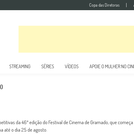
Copa das Diretoras
STREAMING
SÉRIES
VÍDEOS
APOIE O MULHER NO CI
do
titivas da 46ª edição do Festival de Cinema de Gramado, que começa
ha até o dia 25 de agosto.