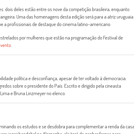
s: dois deles estão entre os nove da competição brasileira, enquanto
trangeira. Uma das homenagens desta edição será para a atriz uruguaia
egue a profissionais de destaque do cinema latino-americano.
ou estrelados por mulheres que estão na programação do Festival de
evento
.
ilidade política e desconfiança, apesar de ter voltado à democracia.
dos sobre o presidente do País. Escrito e dirigido pela cineasta
 Lima e Bruna Linzmeyer no elenco.
terminando os estudos e se desdobra para complementar a renda da cas
para jogar handebol na Alemanha, ela terá de ganhar forças para