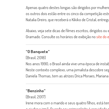
Apenas quatro destes longas são dirigidos por mulhere
os outros dois estão entre os cinco da competição es
Natalia Oreiro, que receberá o Kikiko de Cristal, entr
Abaixo, veja sete dicas de filmes escritos, dirigidos 
Gramado. Consulte os horários de exibição no
site do 
“O Banquete”
[Brasil, 2018]
Nos anos 1990, o Brasil ainda vive uma época de instab
Neste contexto complexo, uma jornalista descobre segre
Daniela Thomas, tem as atrizes Drica Moraes, Mariana
“Benzinho”
[Brasil, 2017]
Irene mora com o marido e seus quatro filhos, está 
e ajudar a irmã. Quando seu primogênito é convidado 