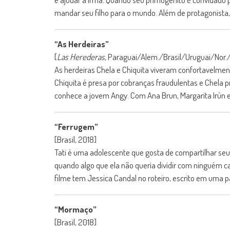
mandar seu filho para o mundo. Além de protagonista, K
“As Herdeiras”
[
Las Herederas
, Paraguai/Alem./Brasil/Uruguai/Nor.
As herdeiras Chela e Chiquita viveram confortavelment
Chiquita é presa por cobranças fraudulentas e Chela pr
conhece a jovem Angy. Com Ana Brun, Margarita Irún e 
“Ferrugem”
[Brasil, 2018]
Tati é uma adolescente que gosta de compartilhar seu
quando algo que ela não queria dividir com ninguém ca
filme tem Jessica Candal no roteiro, escrito em uma pa
“Mormaço”
[Brasil, 2018]