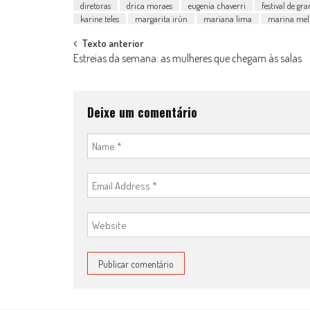
diretoras
drica moraes
eugenia chaverri
festival de g
karine teles
margarita irún
mariana lima
marina mel
Post
Texto anterior
Estreias da semana: as mulheres que chegam às salas
navigation
Deixe um comentário