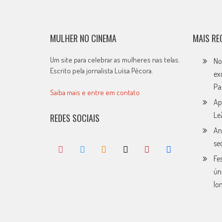
MULHER NO CINEMA
MAIS RE
Um site para celebrar as mulheres nas telas.
No
Escrito pela jornalista Luísa Pécora.
ex
Pa
Saiba mais e entre em contato
Ap
Le
REDES SOCIAIS
An
se
Fe
ún
lo