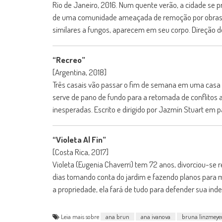
Rio de Janeiro, 2016. Num quente verão, a cidade se 
de uma comunidade ameaçada de remoção por obras d
similares a fungos, aparecem em seu corpo. Direção de
“Recreo”
[Argentina, 2018]
Três casais vão passar o fim de semana em uma casa 
serve de pano de fundo para a retomada de conflitos 
inesperadas. Escrito e dirigido por Jazmín Stuart em
“Violeta Al Fin”
[Costa Rica, 2017]
Violeta (Eugenia Chaverri) tem 72 anos, divorciou-se
dias tomando conta do jardim e fazendo planos para m
a propriedade, ela fará de tudo para defender sua inde
Leia mais sobre
ana brun
ana ivanova
bruna linzmeye