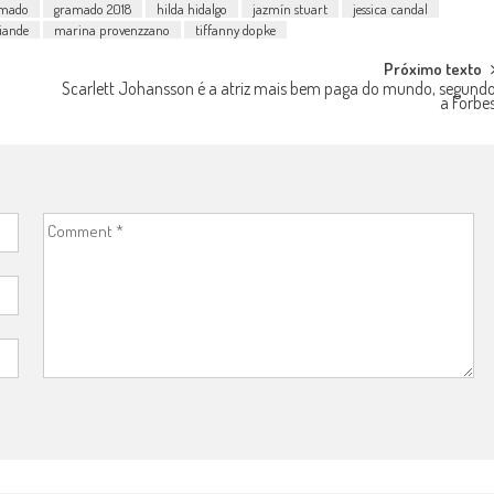
ramado
gramado 2018
hilda hidalgo
jazmín stuart
jessica candal
iande
marina provenzzano
tiffanny dopke
Próximo texto
Scarlett Johansson é a atriz mais bem paga do mundo, segund
a Forbe