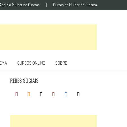
Apoie o Mulher no Cinema
Cursos do Mulher no Cinema
NEMA
CURSOS ONLINE
SOBRE
REDES SOCIAIS