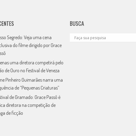
CENTES
BUSCA
sso Segredo: Veja uma cena
clusiva do filme dirigido por Grace
ssô
enas uma diretora competirá pelo
ão de Ouro no Festival de Veneza
ne Pinheiro Guimarães narra uma
quência de “Pequenas Criaturas”
stival de Gramado: Grace Passô é
ica diretora na competição de
nga de ficção