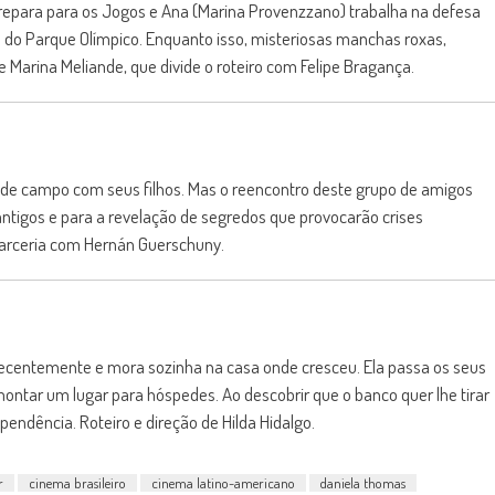
prepara para os Jogos e Ana (Marina Provenzzano) trabalha na defesa
o Parque Olímpico. Enquanto isso, misteriosas manchas roxas,
 Marina Meliande, que divide o roteiro com Felipe Bragança.
de campo com seus filhos. Mas o reencontro deste grupo de amigos
antigos e para a revelação de segredos que provocarão crises
 parceria com Hernán Guerschuny.
 recentemente e mora sozinha na casa onde cresceu. Ela passa os seus
ontar um lugar para hóspedes. Ao descobrir que o banco quer lhe tirar
pendência. Roteiro e direção de Hilda Hidalgo.
r
cinema brasileiro
cinema latino-americano
daniela thomas