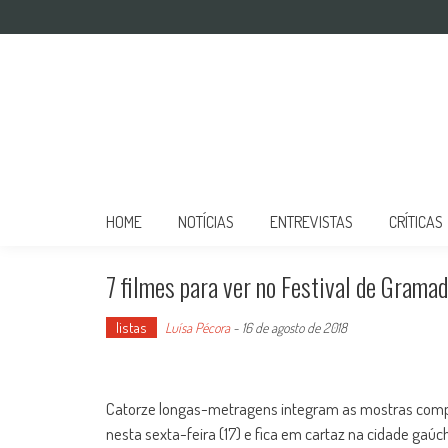
Mulher no Cinema
O site que celebra o trabalho das mulheres nas telas
HOME
NOTÍCIAS
ENTREVISTAS
CRÍTICAS
7 filmes para ver no Festival de Grama
listas
Luísa Pécora
-
16 de agosto de 2018
Catorze longas-metragens integram as mostras compe
nesta sexta-feira (17) e fica em cartaz na cidade gaúc