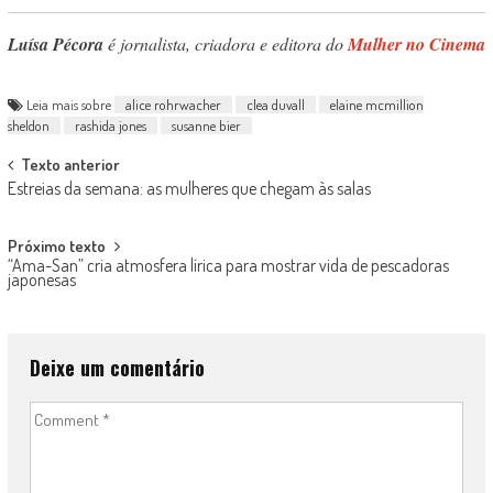
Luísa Pécora
é jornalista, criadora e editora do
Mulher no Cinema
Leia mais sobre
alice rohrwacher
clea duvall
elaine mcmillion
sheldon
rashida jones
susanne bier
Post
Texto anterior
Estreias da semana: as mulheres que chegam às salas
navigation
Próximo texto
“Ama-San” cria atmosfera lírica para mostrar vida de pescadoras
japonesas
Deixe um comentário