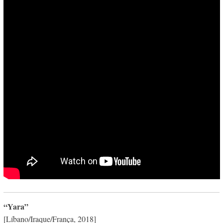
“Yara”
[Líbano/Iraque/França, 2018]