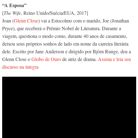
“A Esposa”
[
The Wife
, Reino Unido/Suécia/EUA, 2017]
Joan (
Glenn Close
) vai a Estocolmo com o marido, Joe (Jonathan
Pryce), que receberá o Prêmio Nobel de Literatura. Durante a
viagem, questiona o modo como, durante 40 anos de casamento,
deixou seus próprios sonhos de lado em nome da carreira literária
dele. Escrito por Jane Anderson e dirigido por Björn Runge, deu a
Glenn Close o
Globo de Ouro
de atriz de drama.
Assista e leia seu
discurso na íntegra