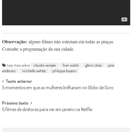
Observação:
alguns filmes não estreiam em todas as praças.
Consulte a programação da sua cidade.
Leia mais sobre
claudia varejão
fran walsh
glenn close
jane
anderson
michelle wehbe
philippa boyens
Post
Texto anterior
5 momentos em que as mulheres brilharam no Globo de Ouro
navigation
Próximo texto
5 filmes de diretoras para ver em janeiro na Netflix