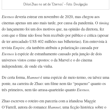
Chloé Zhao no set de “Eternos” – Foto: Divulgação
Eternos
deveria estrear em novembro de 2020, mas chegou aos
cinemas apenas um ano mais tarde, por causa da pandemia. O
timing
do lançamento foi um dos motivos que, na opinião da diretora, fez
com que o filme não fosse bem recebido por público e crítica (apesar
de ter arrecadado US$ 402 milhões nas bilheterias). Em entrevista à
revista
Empire
, ela também atribuiu a polarização causada por
Eternos
à espécie de estranhamento causado pela junção de dois
universos vistos como opostos: o da Marvel e o do cinema
independente, de onde ela vinha.
De certa forma,
Hamnet
é uma espécie de meio-termo, ou talvez uma
ponte, na carreira de Zhao: um filme nem tão “pequeno” quanto os
três primeiros, nem tão arrasa-quarteirão quanto
Eternos
.
Zhao escreveu o roteiro em parceria com a irlandesa Maggie
O’Farrell, autora do romance
Hamnet
, uma ficção histórica sobre o