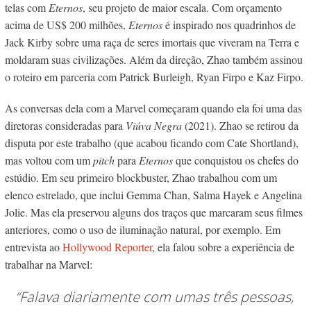
telas com
Eternos
, seu projeto de maior escala. Com orçamento
acima de US$ 200 milhões,
Eternos
é inspirado nos quadrinhos de
Jack Kirby sobre uma raça de seres imortais que viveram na Terra e
moldaram suas civilizações. Além da direção, Zhao também assinou
o roteiro em parceria com Patrick Burleigh, Ryan Firpo e Kaz Firpo.
As conversas dela com a Marvel começaram quando ela foi uma das
diretoras consideradas para
Viúva Negra
(2021). Zhao se retirou da
disputa por este trabalho (que acabou ficando com Cate Shortland),
mas voltou com um
pitch
para
Eternos
que conquistou os chefes do
estúdio.
Em seu primeiro blockbuster, Zhao trabalhou com um
elenco estrelado, que inclui Gemma Chan, Salma Hayek e Angelina
Jolie. Mas ela preservou alguns dos traços que marcaram seus filmes
anteriores, como o uso de iluminação natural, por exemplo. Em
entrevista ao
Hollywood Reporter
, ela falou sobre a experiência de
trabalhar na Marvel:
“Falava diariamente com umas três pessoas,