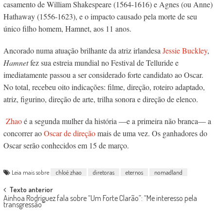
casamento de William Shakespeare (1564-1616) e Agnes (ou Anne)
Hathaway (1556-1623), e o impacto causado pela morte de seu
único filho homem,
Hamnet
, aos 11 anos.
Ancorado numa atuação brilhante da atriz irlandesa
Jessie Buckley
,
Hamnet
fez sua estreia mundial no Festival de Telluride e
imediatamente passou a ser considerado forte candidato ao Oscar.
No total, recebeu oito indicações: filme, direção, roteiro adaptado,
atriz, figurino, direção de arte, trilha sonora e direção de elenco.
Zhao
é a segunda mulher da história —e a primeira não branca— a
concorrer ao
Oscar de direção
mais de uma vez. Os ganhadores do
Oscar serão conhecidos em 15 de março.
Leia mais sobre
chloé zhao
diretoras
eternos
nomadland
Post
Texto anterior
Ainhoa Rodríguez fala sobre “Um Forte Clarão”: “Me interesso pela
navigation
transgressão”