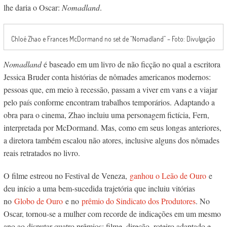
lhe daria o Oscar:
Nomadland
.
Chloé Zhao e Frances McDormand no set de “Nomadland” – Foto: Divulgação
Nomadland
é baseado em um livro de não ficção no qual a escritora
Jessica Bruder conta histórias de nômades americanos modernos:
pessoas que, em meio à recessão, passam a viver em vans e a viajar
pelo país conforme encontram trabalhos temporários. Adaptando a
obra para o cinema, Zhao incluiu uma personagem fictícia, Fern,
interpretada por McDormand. Mas, como em seus longas anteriores,
a diretora também escalou não atores, inclusive alguns dos nômades
reais retratados no livro.
O filme estreou no Festival de Veneza,
ganhou o Leão de Ouro
e
deu início a uma bem-sucedida trajetória que incluiu vitórias
no
Globo de Ouro
e no
prêmio do Sindicato dos Produtores
. No
Oscar, tornou-se a mulher com recorde de indicações em um mesmo
ano ao disputar quatro prêmios: filme, direção, roteiro adaptado e