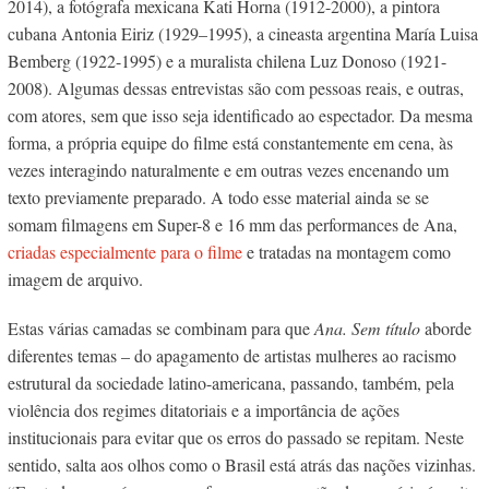
2014), a fotógrafa mexicana Kati Horna (1912-2000), a pintora
cubana Antonia Eiriz
(1929–1995)
, a cineasta argentina María Luisa
Bemberg (1922-1995) e a muralista chilena Luz Donoso (1921-
2008).
Algumas dessas entrevistas são com pessoas reais, e outras,
com atores, sem que isso seja identificado ao espectador. Da mesma
forma, a própria equipe do filme está constantemente em cena, às
vezes interagindo naturalmente e em outras vezes encenando um
texto previamente preparado. A todo esse material ainda se se
somam filmagens em Super-8 e 16 mm das performances de Ana,
criadas especialmente para o filme
e tratadas na montagem como
imagem de arquivo.
Estas várias camadas se combinam para que
Ana. Sem título
aborde
diferentes temas – do apagamento de artistas mulheres ao racismo
estrutural da sociedade latino-americana, passando, também, pela
violência dos regimes ditatoriais e a importância de ações
institucionais para evitar que os erros do passado se repitam. Neste
sentido, salta aos olhos como o Brasil está atrás das nações vizinhas.