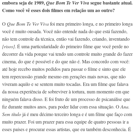
embora seja de 1989,
segue bastante atual.
Que Bom Te Ver Viva
Como você vê esses dois filmes em relação um ao outro?
O
Que Bom Te Ver Viva
foi meu primeiro longa, e
n
o primeiro longa
você é muito ousada. Você não entende nada do que está fazendo,
não tem controle da técnica, então vai fazendo, criando, inventando
[risos]
. É uma particularidade do primeiro filme que você perde no
decorrer da vida porque vai tendo um controle muito grande do fazer
cinema, do que é possível e do que não é. Mas concordo com você:
até hoje recebo muitos pedidos para passar o filme e sinto que ele
tem repercussão grande mesmo em gerações mais novas, que não
viveram aquilo e se sentem muito tocadas. Era um filme que falava
da nossa experiência de sobreviver à tortura, num momento em que
ninguém falava disso. E foi fruto de um processo de psicanálise que
fiz durante muitos anos, para poder lidar com essa situação. O
Ana.
Sem título
já é meu décimo terceiro longa e é um filme que faço com
muito prazer. Foi um prazer para essa equipe de quatro pessoas ir a
esses países e procurar essas artistas, que eu também desconhecia. É