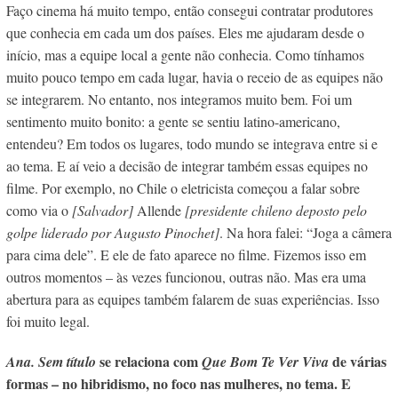
Faço cinema há muito tempo, então consegui contratar produtores
que conhecia em cada um dos países. Eles me ajudaram desde o
início, mas a equipe local a gente não conhecia. Como tínhamos
muito pouco tempo em cada lugar, havia o receio de as equipes não
se integrarem. No entanto, nos integramos muito bem. Foi um
sentimento muito bonito: a gente se sentiu latino-americano,
entendeu? Em todos os lugares, todo mundo se integrava entre si e
ao tema. E aí veio a decisão de integrar também essas equipes no
filme. Por exemplo, no Chile o eletricista começou a falar sobre
como via o
[Salvador]
Allende
[presidente chileno deposto pelo
golpe liderado por Augusto Pinochet]
. Na hora falei: “Joga a câmera
para cima dele”. E ele de fato aparece no filme. Fizemos isso em
outros momentos – às vezes funcionou, outras não. Mas era uma
abertura para as equipes também falarem de suas experiências. Isso
foi muito legal.
se relaciona com
de várias
Ana. Sem título
Que Bom Te Ver Viva
formas – no hibridismo, no foco nas mulheres, no tema. E