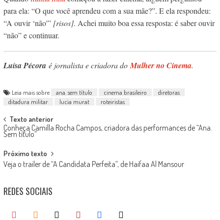
para ela: “O que você aprendeu com a sua mãe?”. E ela respondeu:
“A ouvir ‘não'”
[risos]
. Achei muito boa essa resposta: é saber ouvir
“não” e continuar.
Luísa Pécora
é jornalista e criadora do
Mulher no Cinema
.
Leia mais sobre
ana. sem título
cinema brasileiro
diretoras
ditadura militar
lucia murat
roteiristas
Post
Texto anterior
Conheça Camilla Rocha Campos, criadora das performances de “Ana.
navigation
Sem título”
Próximo texto
Veja o trailer de “A Candidata Perfeita”, de Haifaa Al Mansour
REDES SOCIAIS