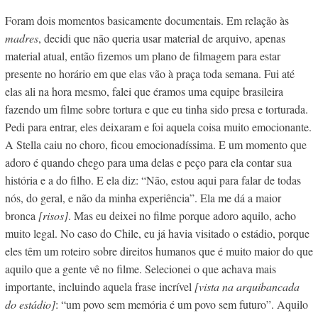
Foram dois momentos basicamente documentais. Em relação às
madres
, decidi que não queria usar material de arquivo, apenas
material atual, então fizemos um plano de filmagem para estar
presente no horário em que elas vão à praça toda semana. Fui até
elas ali na hora mesmo, falei que éramos uma equipe brasileira
fazendo um filme sobre tortura e que eu tinha sido presa e torturada.
Pedi para entrar, eles deixaram e foi aquela coisa muito emocionante.
A Stella caiu no choro, ficou emocionadíssima. E um momento que
adoro é quando chego para uma delas e peço para ela contar sua
história e a do filho. E ela diz: “Não, estou aqui para falar de todas
nós, do geral, e não da minha experiência”. Ela me dá a maior
bronca
[risos]
. Mas eu deixei no filme porque adoro aquilo, acho
muito legal. No caso do Chile, eu já havia visitado o estádio, porque
eles têm um roteiro sobre direitos humanos que é muito maior do que
aquilo que a gente vê no filme. Selecionei o que achava mais
importante, incluindo aquela frase incrível
[vista na arquibancada
do estádio]
: “um povo sem memória é um povo sem futuro”. Aquilo