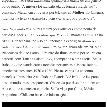
espectador não saiba exatamente quando está diante de um gênero
ou de outro. “A mistura foi radicalizada de forma absurda, né?”,
Mulher no Cinema
comentou Murat, em entrevista por telefone ao
.
“
Eu mesma ficava espantada e pensava: será que é possível?”.
Ana. Sem título
teve outras realizações artísticas como ponto de
partida:
a
peça
Há Mais Futuro que Passado
, montada em 2017 no
SESC Copacabana, no Rio de Janeiro; e a exposição
Mulheres
radicais: arte latino-americana, 1960-1985
, realizada em 2018 na
Pinacoteca de São Paulo.
O roteiro do filme, escrito por Murat em
parceria com
Tatiana Salem Levy, acompanha a atriz Stella
(Stella
Rabello), que estuda cartas trocadas por artistas plásticas latino-
americanas nos anos 1970 e 1980.
Nestas cartas ela encontra
menções à brasileira Ana (Roberta Estrela D’Alva), que fez parte
deste mundo, mas desapareceu.
Obcecada por descobrir quem era
Ana e o que aconteceu com ela, Stella viaja por Cuba, México,
Argentina e Chile em busca de informações.