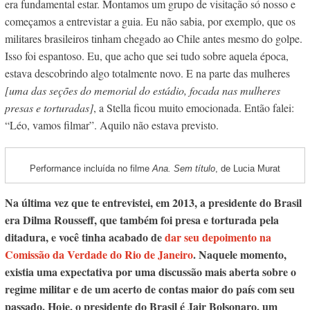
era fundamental estar. Montamos um grupo de visitação só nosso e
começamos a entrevistar a guia. Eu não sabia, por exemplo, que os
militares brasileiros tinham chegado ao Chile antes mesmo do golpe.
Isso foi espantoso. Eu, que acho que sei tudo sobre aquela época,
estava descobrindo algo totalmente novo. E na parte das mulheres
[uma das seções do memorial do estádio, focada nas mulheres
presas e torturadas]
, a Stella ficou muito emocionada. Então falei:
“Léo, vamos filmar”. Aquilo não estava previsto.
Performance incluída no filme
Ana. Sem título
, de Lucia Murat
Na última vez que te entrevistei, em 2013, a presidente do Brasil
era Dilma Rousseff, que também foi presa e torturada pela
ditadura, e você tinha acabado de
dar seu depoimento na
Comissão da Verdade do Rio de Janeiro
. Naquele momento,
existia uma expectativa por uma discussão mais aberta sobre o
regime militar e de um acerto de contas maior do país com seu
passado. Hoje, o presidente do Brasil é Jair Bolsonaro, um