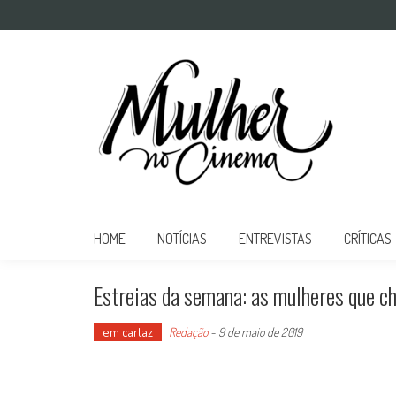
Mulher no Cinema
O site que celebra o trabalho das mulheres nas telas
HOME
NOTÍCIAS
ENTREVISTAS
CRÍTICAS
Estreias da semana: as mulheres que c
em cartaz
Redação
-
9 de maio de 2019