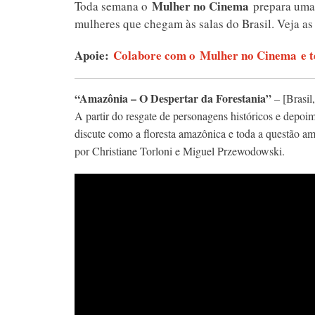
Mulher no Cinema
Toda semana o
prepara uma l
mulheres que chegam às salas do Brasil. Veja as e
Apoie:
Colabore com o Mulher no Cinema e te
“Amazônia – O Despertar da Forestania”
– [Brasil
A partir do resgate de personagens históricos e depoi
discute como a floresta amazônica e toda a questão amb
por Christiane Torloni e Miguel Przewodowski.