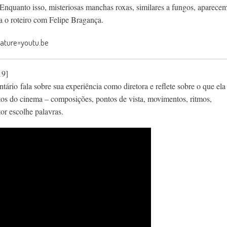
nquanto isso, misteriosas manchas roxas, similares a fungos, aparece
a o roteiro com Felipe Bragança.
ature=youtu.be
19]
rio fala sobre sua experiência como diretora e reflete sobre o que ela
tos do cinema – composições, pontos de vista, movimentos, ritmos,
or escolhe palavras.