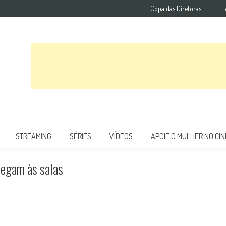
Copa das Diretoras
STREAMING
SÉRIES
VÍDEOS
APOIE O MULHER NO CI
hegam às salas