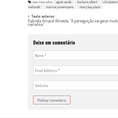
Leia mais sobre
agnès varda
barbara albert
christiane 
meliande
marina provenzzano
mary kay place
Post
Texto anterior
Gabriela Amaral Almeida: “A perseguição vai gerar muit
narrativa”
navigation
Deixe um comentário