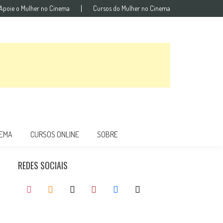
Apoie o Mulher no Cinema
Cursos do Mulher no Cinema
NEMA
CURSOS ONLINE
SOBRE
REDES SOCIAIS