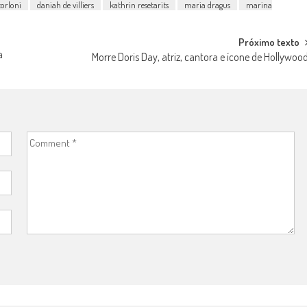
torloni
daniah de villiers
kathrin resetarits
maria dragus
marina
Próximo texto
a
Morre Doris Day, atriz, cantora e ícone de Hollywoo