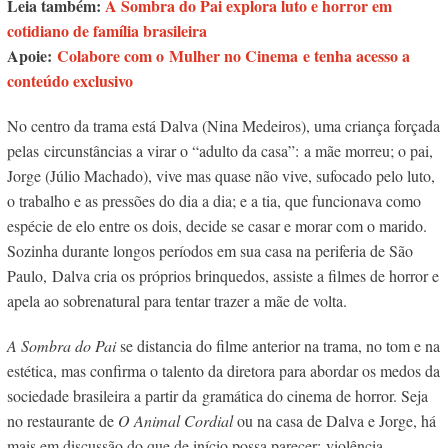
Leia também:
A Sombra do Pai explora luto e horror em
cotidiano de família brasileira
Apoie:
Colabore com o Mulher no Cinema e tenha acesso a
conteúdo exclusivo
No centro da trama está Dalva (Nina Medeiros), uma criança forçada
pelas circunstâncias a virar o “adulto da casa”: a mãe morreu; o pai,
Jorge (Júlio Machado), vive mas quase não vive, sufocado pelo luto,
o trabalho e as pressões do dia a dia; e a tia, que funcionava como
espécie de elo entre os dois, decide se casar e morar com o marido.
Sozinha durante longos períodos em sua casa na periferia de São
Paulo, Dalva cria os próprios brinquedos, assiste a filmes de horror e
apela ao sobrenatural para tentar trazer a mãe de volta.
A Sombra do Pai
se distancia do filme anterior na trama, no tom e na
estética, mas confirma o talento da diretora para abordar os medos da
sociedade brasileira a partir da gramática do cinema de horror. Seja
no restaurante de
O Animal Cordial
ou na casa de Dalva e Jorge, há
mais em discussão do que de início possa parecer: violência,