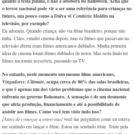
quanto a festa junina, e não a abóbora do halloween. Acha que
o terror nacional pode vir a ser uma referência para crianças no
futuro, um pouco como a Dalva vê
na
Cemitério Maldito
televisão, por exemplo?
Eu adoraria. Quando criança, não via filme brasileiro, porque não
tinha. Claro, estudei cinema depois, mas os filmes que passavam na
televisão aberta eram filmes americanos dublados. Minha primeira
ideia de cinema foram filmes dublados de terror. Mas seria lindo ter
filmes nacionais acessíveis, passando na TV.
No entanto, neste momento um mesmo filme americano,
, ocupa cerca de 80% das salas brasileiras,
Vingadores: Ultimato
o que é apenas um dos vários problemas que o cinema nacional
enfrenta no governo Bolsonaro. A sensação é de um desmonte
que afeta produção, financiamento e até a possibilidade de
assistir aos filmes. Como você tem visto tudo isso?
[Antes de começar a entrevista]
você me perguntou como eu estava
me sentindo em
lançar o filme. Estou me sentindo triste. Triste pela
maneira clara com a qual se busca calar um movimento que está