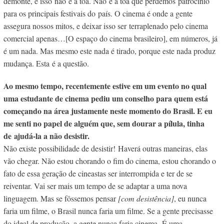
demonte, e isso não é à toa. Não é à toa que perdemos patrocínio
para os principais festivais do país. O cinema é onde a gente
assegura nossos mitos, e deixar isso ser terraplenado pelo cinema
comercial apenas…[O espaço do cinema brasileiro], em números, já
é um nada. Mas mesmo este nada é tirado, porque este nada produz
mudança. Esta é a questão.
Ao mesmo tempo, recentemente estive em um evento no qual
uma estudante de cinema pediu um conselho para quem está
começando na área justamente neste momento do Brasil. E eu
me senti no papel de alguém que, sem dourar a pílula, tinha
de
ajudá-la a não desistir.
Não existe possibilidade de desistir!
Haverá outras maneiras, elas
vão chegar. Não estou chorando o fim do cinema, estou chorando o
fato de essa geração de cineastas ser interrompida e ter de se
reiventar. Vai ser mais um tempo de se adaptar a uma nova
linguagem. Mas se fôssemos pensar
[com desistência]
, eu nunca
faria um filme, o Brasil nunca faria um filme. Se a gente precisasse
do ideal de produção, a gente nunca faria cinema. É uma