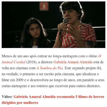
Menos de um ano após estrear no longa-metragem com o ótimo
O
Animal Cordial
(2018), a diretora
Gabriela Amaral Almeida
está de
volta aos cinemas com
A Sombra do Pai
.
Este segundo projeto foi,
na verdade, o primeiro a ser escrito pela cineasta, que idealizou o
filme em 2009 e o desenvolveu ao longo de anos, em paralelo a seus
curtas-metragens e aos roteiros que escreveu para outros diretores.
Vídeo:
Gabriela
Amaral Almeida recomenda 5 filmes de horror
dirigidos por mulheres