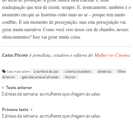
readequação que terá de existir, sempre. E, ironicamente, também é o
momento em que as histórias estão mais no ar – porque tem muito
conflito. É um momento de perseguição, mas esta perseguição vai
gerar muita narrativa. Como você vive nesse céu de chumbo, nesses
silenciamentos? Isso vai gerar muita coisa.
Luísa Pécora
é jornalista, criadora e editora do
Mulher no Cinema
Leia mais sobre
a sombra do pai
cinema brasileiro
diretoras
filme
de terror
gabriela amaral almeida
horror
Post
Texto anterior
Estreias da semana: as mulheres que chegam às salas
navigation
Próximo texto
Estreias da semana: as mulheres que chegam às salas