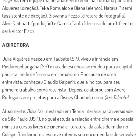
45 graus
tem equipe majoritariamente feminina, formada por Julia
Alquéres (direção), Teka Romualdo e Diana (elenco), Natalia Piserni
(assistente de direção), Giovanna Pezzo (diretora de fotografia),
Aline Fantinatti (produção) e Camila Tarifa (diretora de arte). O editor
será Victor Fisch.
A DIRETORA
Julia Alquéres nasceu em Taubaté (SP), viveu a infância em
Pindamonhangaba (SP) e na adolescência se mudou para a capital
paulista, onde se formou em jornalismo. Por causa de uma
entrevista, conheceu Claudio Galperin, que a indicou para seu
primeiro trabalho como roteirista. Depois, colaborou com André
Rodrigues em projetos para a Disney Channel, como
Que Talento!.
Atualmente, Julia faz mestrado em Teoria Literária na Universidade
de São Paulo (USP), no qual estuda a relação entre cinema e poesia;
ministra cursos livres de cinema e literatura; dá aulas de mídia no
Colégio Bandeirantes; escreve roteiros sob encomenda e desenvolve