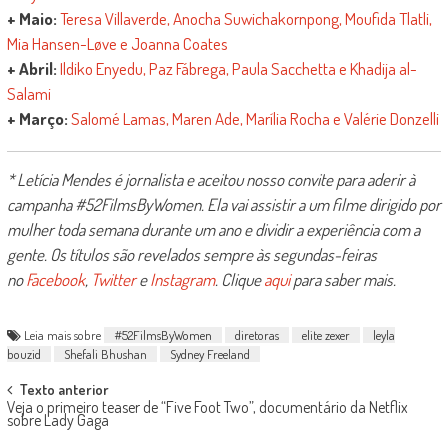
+ Maio:
Teresa Villaverde, Anocha Suwichakornpong, Moufida Tlatli,
Mia Hansen-Løve e Joanna Coates
+ Abril:
Ildiko Enyedu, Paz Fábrega, Paula Sacchetta e Khadija al-
Salami
+ Março:
Salomé Lamas, Maren Ade, Marília Rocha e Valérie Donzelli
* Letícia Mendes é jornalista e aceitou nosso convite para aderir à
campanha #52FilmsByWomen. Ela vai assistir a um filme dirigido por
mulher toda semana durante um ano e dividir a experiência com a
gente. Os títulos são revelados sempre às segundas-feiras
no
Facebook
,
Twitter
e
Instagram
. Clique
aqui
para saber mais.
Leia mais sobre
#52FilmsByWomen
diretoras
elite zexer
leyla
bouzid
Shefali Bhushan
Sydney Freeland
Post
Texto anterior
Veja o primeiro teaser de “Five Foot Two”, documentário da Netflix
navigation
sobre Lady Gaga