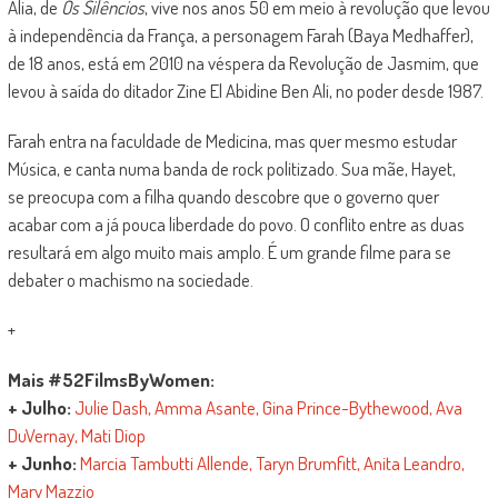
Alia, de
Os Silêncios
, vive nos anos 50 em meio à revolução que levou
à independência da França, a personagem Farah (Baya Medhaffer),
de 18 anos, está em 2010 na véspera da Revolução de Jasmim, que
levou à saída do ditador Zine El Abidine Ben Ali, no poder desde 1987.
Farah entra na faculdade de Medicina, mas quer mesmo estudar
Música, e canta numa banda de rock politizado. Sua mãe, Hayet,
se preocupa com a filha quando descobre que o governo quer
acabar com a já pouca liberdade do povo. O conflito entre as duas
resultará em algo muito mais amplo. É um grande filme para se
debater o machismo na sociedade.
+
Mais #52FilmsByWomen:
+ Julho:
Julie Dash, Amma Asante, Gina Prince-Bythewood, Ava
DuVernay, Mati Diop
+ Junho:
Marcia Tambutti Allende, Taryn Brumfitt, Anita Leandro,
Mary Mazzio