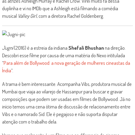
as atrizes Ashleigh Murray e Rachel Crow. Virei muito fã dessa
duplinha e vi no IMDb que a Ashleigh está filmando a comédia
musical
Valley Girl
, com a diretora Rachel Goldenberg.
Jugni
(2016) é a estreia da indiana
Shefali Bhushan
na direção.
Descobri esse filme por causa de uma matéria do Nexo intitulada
“
Para além de Bollywood: a nova geração de mulheres cineastas da
Índia
“.
A trama é bem interessante. Acompanha Vibs, produtora musical de
Mumbai que viaja ao vilarejo de Hassanpur para buscar e gravar
composições que podem ser usadas em filmes de Bollywood. Já no
início temos uma cena ótima de discussão de relacionamento entre
Vibs e o namorado Sid. Ele é pegajoso e não suporta disputar
atenção com o trabalho dela.